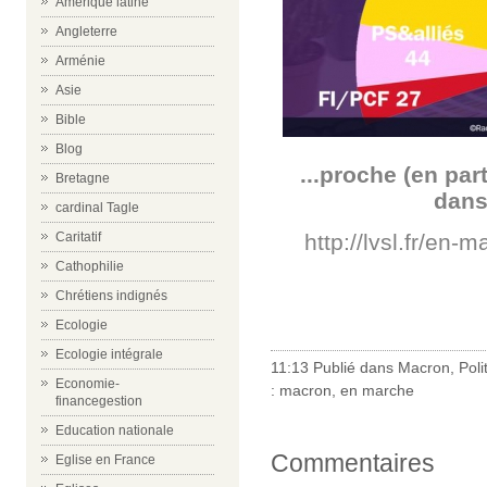
Amérique latine
Angleterre
Arménie
Asie
Bible
Blog
...proche (en part
Bretagne
dan
cardinal Tagle
http://lvsl.fr/en-
Caritatif
Cathophilie
Chrétiens indignés
-
Ecologie
Ecologie intégrale
11:13 Publié dans
Macron
,
Poli
Economie-
:
macron
,
en marche
financegestion
Education nationale
Commentaires
Eglise en France