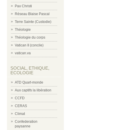
Pax Christi
Réseau Blaise Pascal
Terre Sainte (Custodie)
Théologie
Théologie du corps
Vatican II (concile)
vatican.va
SOCIAL, ETHIQUE,
ECOLOGIE
ATD Quart-monde
Aux captifs la libération
CCFD
CERAS
Climat
Confederation
paysanne