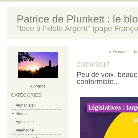
Patrice de Plunkett : le bl
"face à l'idole Argent" (pape Franço
« 'En marche' : le
20/06/2017
Peu de voix, beauc
conformiste...
À propos
CATÉGORIES
Afghanistan
Afrique
Agriculture
Allemagne