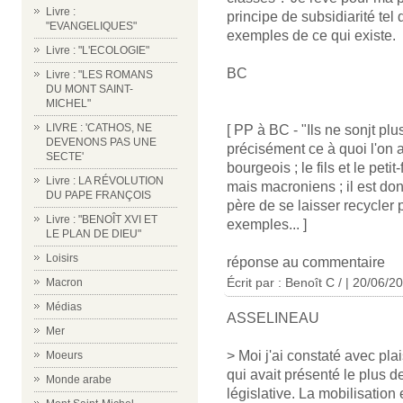
Livre :
principe de subsidiarité tel 
"EVANGELIQUES"
exemples de ce qui existe.
Livre : "L'ECOLOGIE"
BC
Livre : "LES ROMANS
DU MONT SAINT-
MICHEL"
LIVRE : 'CATHOS, NE
[ PP à BC - "Ils ne sonjt plus
DEVENONS PAS UNE
précisément ce à quoi l'on 
SECTE'
bourgeois ; le fils et le peti
Livre : LA RÉVOLUTION
mais macroniens ; il est donc
DU PAPE FRANÇOIS
père de se laisser recycler
Livre : "BENOÎT XVI ET
exemples... ]
LE PLAN DE DIEU"
Loisirs
réponse au commentaire
Écrit par : Benoît C / | 20/06/2
Macron
Médias
ASSELINEAU
Mer
> Moi j'ai constaté avec plai
Moeurs
qui avait présenté le plus d
Monde arabe
législative. La mobilisation