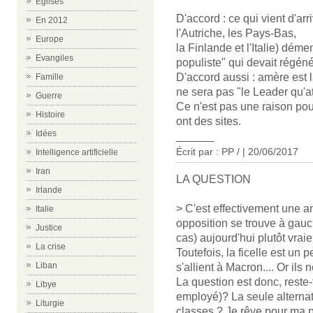
Eglises
D'accord : ce qui vient d'ar
En 2012
l'Autriche, les Pays-Bas,
Europe
la Finlande et l'Italie) déme
Evangiles
populiste" qui devait régéné
D'accord aussi : amère est 
Famille
ne sera pas "le Leader qu'at
Guerre
Ce n'est pas une raison pour
Histoire
ont des sites.
Idées
______
Écrit par : PP / | 20/06/2017
Intelligence artificielle
Iran
LA QUESTION
Irlande
> C'est effectivement une a
Italie
opposition se trouve à gauc
Justice
cas) aujourd'hui plutôt vraie
La crise
Toutefois, la ficelle est un
Liban
s'allient à Macron.... Or ils 
La question est donc, reste-
Libye
employé)? La seule alternat
Liturgie
classes ? Je rêve pour ma p