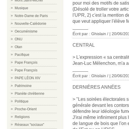
Mont Saint-Michel
pour moi des motifs de satis
Musique
(Désolé de troller votre arti
l'UPR, 2) c'est la mention
Notre-Dame de Paris
que veut appliquer l'élève M
Nouvelle-Calédonie
______
Oecuménisme
Écrit par :
Ghislain /
| 20/06/20
ONU
CENTRAL
Otan
Pacifique
> L'expression « sa central
Pape François
Jean-Luc Mélenchon, m'a a
______
Pape François
Écrit par :
Ghislain /
| 20/06/20
PAPE LÉON XIV
Patrimoine
DERNIÈRES ANNÉES
Planète chrétienne
> "Les soirées électorales s
Politique
générale devant les contor
Proche-Orient
défendre leur idéologie fume
J'irai même infiniment plus l
Religions
de langue de bois que l'on 
Réseaux "sociaux"