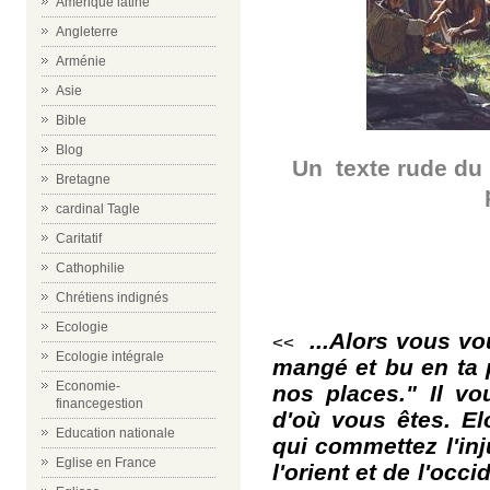
Amérique latine
Angleterre
Arménie
Asie
Bible
Blog
Un texte rude du
Bretagne
cardinal Tagle
Caritatif
Cathophilie
Chrétiens indignés
Ecologie
...Alors vous vo
<<
Ecologie intégrale
mangé et bu en ta 
Economie-
nos places." Il v
financegestion
d'où vous êtes. E
Education nationale
qui commettez l'inju
Eglise en France
l'orient et de l'occ