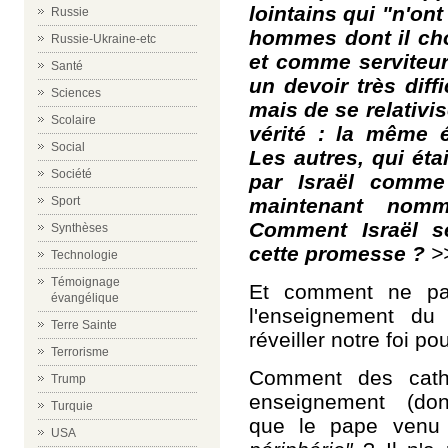
lointains qui "n'on
Russie
hommes dont il ch
Russie-Ukraine-etc
et comme serviteurs
Santé
un devoir très diff
Sciences
mais de se relativi
Scolaire
vérité : la même é
Social
Les autres, qui éta
Société
par Israël comme
maintenant nomm
Sport
Comment Israël se
Synthèses
cette promesse ?
>
Technologie
Témoignage
Et comment ne pas
évangélique
l'enseignement du
Terre Sainte
réveiller notre foi po
Terrorisme
Comment des catho
Trump
enseignement (d
Turquie
que le pape venu 
USA