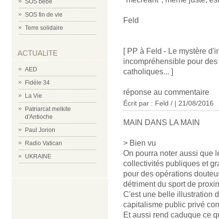
SOS bébé
SOS fin de vie
Feld
Terre solidaire
[ PP à Feld - Le mystère d'in
ACTUALITE
incompréhensible pour des m
AED
catholiques... ]
Fidèle 34
réponse au commentaire
La Vie
Écrit par : Feld / | 21/08/2016
Patriarcat melkite
d'Antioche
MAIN DANS LA MAIN
Paul Jorion
> Bien vu
Radio Vatican
On pourra noter aussi que le
UKRAINE
collectivités publiques et 
pour des opérations douteu
détriment du sport de proximi
C'est une belle illustration
capitalisme public privé con
Et aussi rend caduque ce que