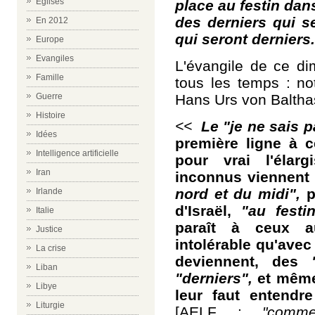
Eglises
place au festin dan
des derniers qui s
En 2012
qui seront derniers.
Europe
Evangiles
L'évangile de ce di
Famille
tous les temps : no
Hans Urs von Baltha
Guerre
Histoire
<<
Le "je ne sais 
Idées
première ligne à c
Intelligence artificielle
pour vrai l'élar
Iran
inconnus viennen
nord et du midi",
p
Irlande
d'Israël,
"au festi
Italie
paraît à ceux a
Justice
intolérable qu'avec
La crise
deviennent, des
"
Liban
"derniers",
et même 
Libye
leur faut entendr
Liturgie
[AELF :
"commet