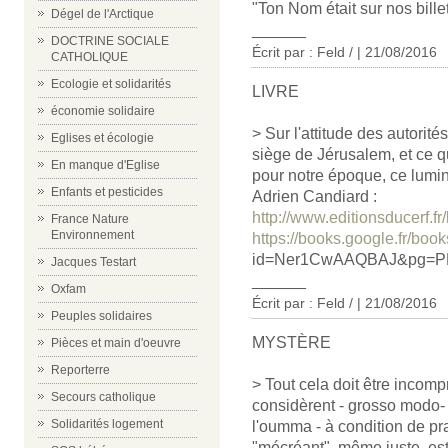
"Ton Nom était sur nos bille
Dégel de l'Arctique
______
DOCTRINE SOCIALE
Écrit par : Feld / | 21/08/2016
CATHOLIQUE
Ecologie et solidarités
LIVRE
économie solidaire
> Sur l'attitude des autorité
Eglises et écologie
siège de Jérusalem, et ce 
En manque d'Eglise
pour notre époque, ce lumin
Enfants et pesticides
Adrien Candiard :
http://www.editionsducerf.fr/
France Nature
Environnement
https://books.google.fr/boo
id=Ner1CwAAQBAJ&pg=PP1
Jacques Testart
______
Oxfam
Écrit par : Feld / | 21/08/2016
Peuples solidaires
MYSTÈRE
Pièces et main d'oeuvre
Reporterre
> Tout cela doit être incom
Secours catholique
considèrent - grosso modo- 
Solidarités logement
l'oumma - à condition de prat
"mécréant", même juste, est 