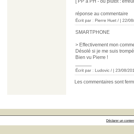
[ PP à PH - ou plutôt : erreur
réponse au commentaire
Écrit par : Pierre Huet / | 22/0
SMARTPHONE
> Effectivement mon comment
Désolé si je me suis trompé
Bien vu Pierre !
______
Écrit par : Ludovic / | 23/08/20
Les commentaires sont ferm
Déclarer un contenu 