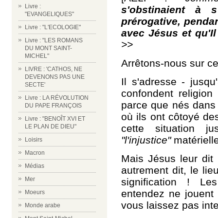
Livre :
s'obstinaient à 
"EVANGELIQUES"
prérogative, pendan
Livre : "L'ECOLOGIE"
avec Jésus et qu'Il
Livre : "LES ROMANS
>>
DU MONT SAINT-
MICHEL"
Arrêtons-nous sur c
LIVRE : 'CATHOS, NE
DEVENONS PAS UNE
Il s'adresse - jusq
SECTE'
confondent religion
Livre : LA RÉVOLUTION
parce que nés dans
DU PAPE FRANÇOIS
où ils ont côtoyé d
Livre : "BENOÎT XVI ET
cette situation j
LE PLAN DE DIEU"
"l'injustice"
matérielle
Loisirs
Macron
Mais Jésus leur dit
Médias
autrement dit, le li
Mer
signification ! 
entendez ne jouent 
Moeurs
vous laissez pas inte
Monde arabe