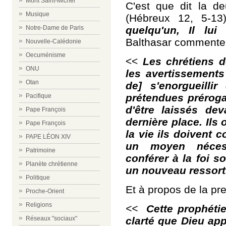
Mont Saint-Michel
C'est que dit la d
Musique
(Hébreux 12, 5-1
quelqu'un, Il lu
Notre-Dame de Paris
Balthasar commente
Nouvelle-Calédonie
Oecuménisme
<<
Les chrétiens d
ONU
les avertissements 
Otan
de]
s'enorgueillir
prétendues préroga
Pacifique
d'être laissés de
Pape François
dernière place. Ils
Pape François
la vie ils doivent
PAPE LÉON XIV
un moyen nécess
Patrimoine
conférer à la foi s
Planète chrétienne
un nouveau ressort
Politique
Et à propos de la pre
Proche-Orient
Religions
<<
Cette prophétie
clarté que Dieu ap
Réseaux "sociaux"