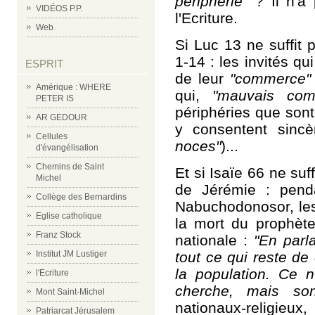
périphérie"
? Il n'a 
VIDÉOS P.P.
l'Ecriture.
Web
Si Luc 13 ne suffit p
1-14 : les invités qui
ESPRIT
de leur
"commerce"
Amérique : WHERE
qui,
"mauvais co
PETER IS
périphéries que son
AR GEDOUR
y consentent sincè
Cellules
noces"
)...
d'évangélisation
Chemins de Saint
Et si Isaïe 66 ne suff
Michel
de Jérémie : pend
Collège des Bernardins
Nabuchodonosor, les 
Eglise catholique
la mort du prophèt
Franz Stock
nationale :
"En parla
tout ce qui reste de
Institut JM Lustiger
la population. Ce n
l'Ecriture
cherche, mais son
Mont Saint-Michel
nationaux-religie
Patriarcat Jérusalem