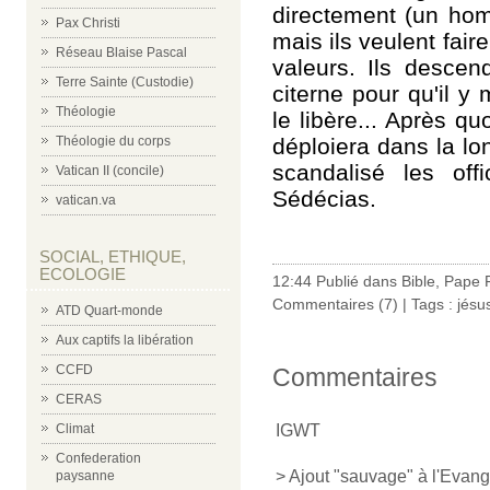
directement (un hom
Pax Christi
mais ils veulent faire
Réseau Blaise Pascal
valeurs. Ils desce
Terre Sainte (Custodie)
citerne pour qu'il y
Théologie
le libère... Après qu
déploiera dans la lo
Théologie du corps
scandalisé les offi
Vatican II (concile)
Sédécias.
vatican.va
SOCIAL, ETHIQUE,
ECOLOGIE
12:44 Publié dans
Bible
,
Pape 
Commentaires (7)
| Tags :
jésus
ATD Quart-monde
Aux captifs la libération
CCFD
Commentaires
CERAS
IGWT
Climat
Confederation
> Ajout "sauvage" à l'Evang
paysanne