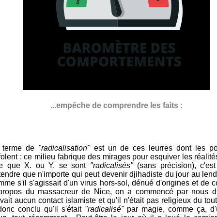
...empêche de comprendre les faits :
 terme de
"radicalisation"
est un de ces leurres dont les pol
folent : ce milieu fabrique des mirages pour esquiver les réalités
re que X. ou Y. se sont
"radicalisés"
(sans précision), c'est
tendre que n'importe qui peut devenir djihadiste du jour au len
me s'il s'agissait d'un virus hors-sol, dénué d'origines et de c
propos du massacreur de Nice, on a commencé par nous dir
vait aucun contact islamiste et qu'il n'était pas religieux du tou
onc conclu qu'il s'était
"radicalisé"
par magie, comme ça, d'