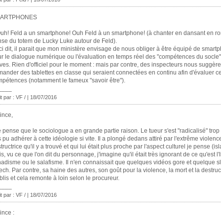
ARTPHONES
uh! Feld a un smartphone! Ouh Feld à un smartphone! (à chanter en dansant en ro
se du totem de Lucky Luke autour de Feld).
i dit, il parait que mon ministère envisage de nous obliger à être équipé de smart
r le dialogue numérique ou l'évaluation en temps réel des "compétences du socle
ves. Rien d'officiel pour le moment : mais par contre, des inspecteurs nous suggère
ander des tablettes en classe qui seraient connectées en continu afin d'évaluer ce
pétences (notamment le fameux "savoir être").
____
it par : VF / | 18/07/2016
ince,
e pense que le sociologue a en grande partie raison. Le tueur s'est "radicalisé" trop vi
 pu adhérer à cette idéologie si vite. Il a plongé dedans attiré par l'extrême violenc
tructrice qu'il y a trouvé et qui lui était plus proche par l'aspect culturel je pense (isl
s, vu ce que l'on dit du personnage, j'imagine qu'il était très ignorant de ce qu'est l'
hadisme ou le salafisme. Il n'en connaissait que quelques vidéos gore et quelque 
ch. Par contre, sa haine des autres, son goût pour la violence, la mort et la destruc
blis et cela remonte à loin selon le procureur.
____
it par : VF / | 18/07/2016
ince :