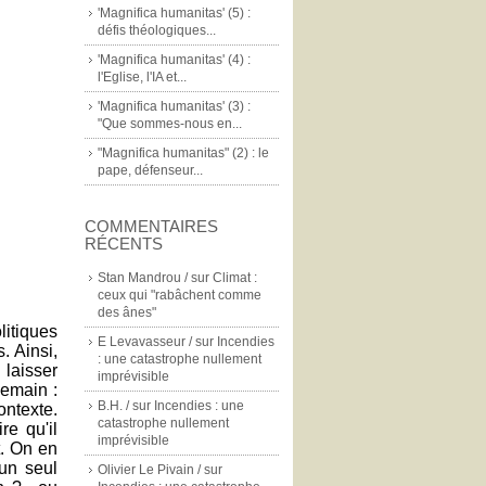
'Magnifica humanitas' (5) :
défis théologiques...
'Magnifica humanitas' (4) :
l'Eglise, l'IA et...
'Magnifica humanitas' (3) :
"Que sommes-nous en...
"Magnifica humanitas" (2) : le
pape, défenseur...
COMMENTAIRES
RÉCENTS
Stan Mandrou /
sur
Climat :
ceux qui "rabâchent comme
des ânes"
itiques
E Levavasseur /
sur
Incendies
. Ainsi,
: une catastrophe nullement
 laisser
imprévisible
demain :
B.H. /
sur
Incendies : une
ontexte.
catastrophe nullement
e qu'il
imprévisible
t. On en
un seul
Olivier Le Pivain /
sur