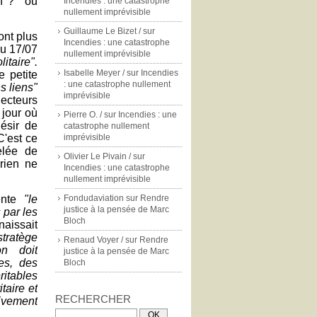
ion ? ou
Incendies : une catastrophe
nullement imprévisible
Guillaume Le Bizet /
sur
ont plus
Incendies : une catastrophe
u 17/07
nullement imprévisible
litaire".
Isabelle Meyer /
sur
Incendies
e petite
: une catastrophe nullement
s liens"
imprévisible
lecteurs
 jour où
Pierre O. /
sur
Incendies : une
désir de
catastrophe nullement
C'est ce
imprévisible
elée de
Olivier Le Pivain /
sur
 rien ne
Incendies : une catastrophe
nullement imprévisible
sente
"le
Fondudaviation
sur
Rendre
justice à la pensée de Marc
 par les
Bloch
aissait
stratège
Renaud Voyer /
sur
Rendre
l'on
doit
justice à la pensée de Marc
les, des
Bloch
itables
taire et
RECHERCHER
vement