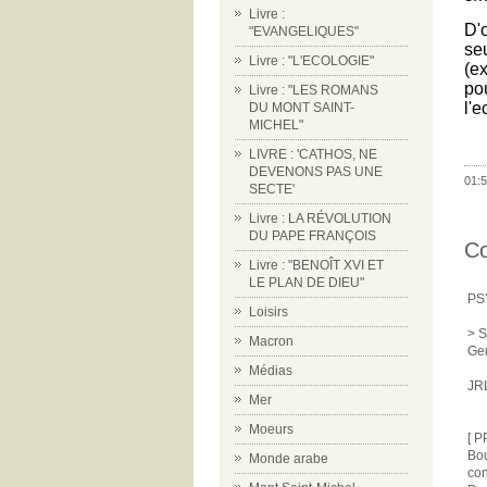
Livre :
D'
"EVANGELIQUES"
se
Livre : "L'ECOLOGIE"
(ex
pou
Livre : "LES ROMANS
l'
DU MONT SAINT-
MICHEL"
LIVRE : 'CATHOS, NE
DEVENONS PAS UNE
01:5
SECTE'
Livre : LA RÉVOLUTION
DU PAPE FRANÇOIS
C
Livre : "BENOÎT XVI ET
LE PLAN DE DIEU"
PS
Loisirs
> S
Macron
Ger
Médias
JR
Mer
Moeurs
[ P
Bou
Monde arabe
con