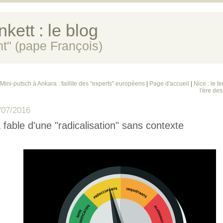
kett : le blog
ent" (pape François)
 Mini-putsch à Ankara : faillite des "experts" européens
|
Page d'accueil
|
Nice : le t
l'ère des
/07/2016
 fable d'une "radicalisation" sans contexte