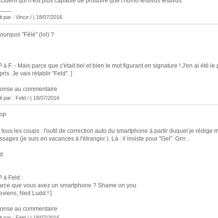
ccident qui n'est plus capable de produire que l'homo festivus festivus.
____
it par : Vince / | 18/07/2016
ourquoi "Fêlé" (lol) ?
P à F. - Mais parce que c'était bel et bien le mot figurant en signature ! J'en ai été le
pris. Je vais rétablir "Feld". ]
ponse au commentaire
it par : Feld / | 18/07/2016
PP
 tous les coups : l'outil de correction auto du smartphone à partir duquel je rédige 
sages (je suis en vacances à l'étranger ). Là : il insiste pour "Gel". Grrr...
d
P à Feld :
arce que vous avez un smartphone ? Shame on you.
eviens, Ned Ludd ! ]
ponse au commentaire
it par : Feld / | 18/07/2016