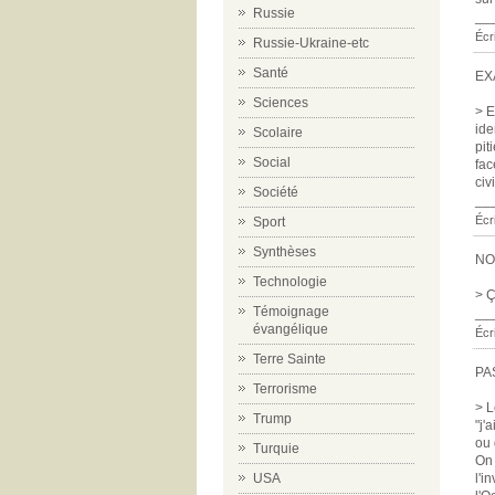
Russie
__
Écri
Russie-Ukraine-etc
Santé
EX
Sciences
> E
ide
Scolaire
pit
Social
fac
civ
Société
__
Écr
Sport
Synthèses
N
Technologie
> Ç
Témoignage
__
évangélique
Écri
Terre Sainte
PA
Terrorisme
> L
Trump
"j'
ou 
Turquie
On 
l'i
USA