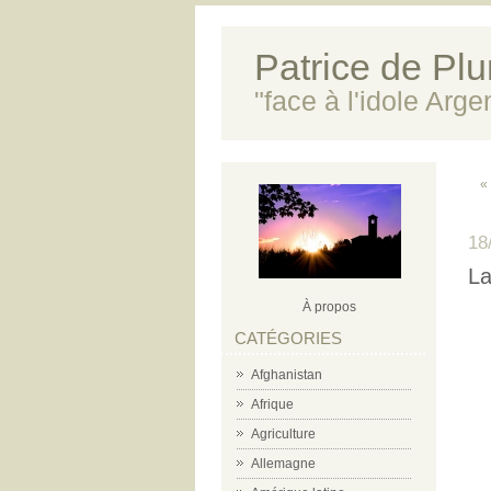
Patrice de Plun
"face à l'idole Arg
«
18
La
À propos
CATÉGORIES
Afghanistan
Afrique
Agriculture
Allemagne