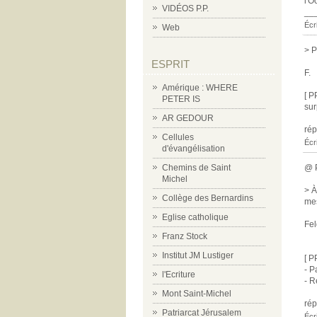
l'O
VIDÉOS P.P.
__
Écr
Web
> P
ESPRIT
F.
Amérique : WHERE
[ P
PETER IS
sur
AR GEDOUR
ré
Cellules
Écr
d'évangélisation
@ 
Chemins de Saint
Michel
> À
Collège des Bernardins
mes
Eglise catholique
Fel
Franz Stock
Institut JM Lustiger
[ P
- P
l'Ecriture
- R
Mont Saint-Michel
ré
Patriarcat Jérusalem
Écr