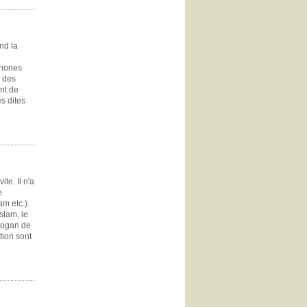
nd la
phones
" des
nt de
s dites
te. Il n'a
e
am etc.).
Islam, le
slogan de
tion sont