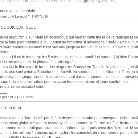
ch, comme tous les totalitarismes, mise sur les fragilités psychiques. ]
ponse au commentaire
it par : JR Larnicol / | 17/07/2016
 SE SUICIDAIT SEUL
'ai vu aujourd'hui sur i-télé un sociologue qui rejetait cette thèse de la radicalisatio
de la folie psychiatrique et qui parlait de nihilisme. Il développait l'idée d'une cultur
t mais malheureusement n'est pas allé jusqu'au bout en faisant le lien avec le civil
derne.
s en a-t-il eu le temps vu les 5 minutes qu'on lui donnait ? et surtout, j'ai bien l'imp
 les présentateurs du plateau étaient largués.
s il a fait le lien avec le tueur des plages de Sousse en Tunisie, le pilote de ligne 
 a écrasé sont avion à Barcelonette, Breivik en suède ou celui d'Orlando. Tous en é
gilité psychologique, certes, mais absolument pas cliniquement fous et ne trouvant 
nage et la mort des autres pour évacuer leurs frustrations et leurs souffrances.
refois, on se suicidait seul.
____
it par : VF / | 17/07/2016
HEC SOCIAL
'invocation du "terrorisme" paraît être devenue le mantra pour masquer l'échec soci
consensus global à évoquer assez systématiquement le "terrorisme" et l'instrument
itiquement en le répliquant sur des smartphones fabriqués avec des "minerai de s
caution des milieux financiers qui recyclent les commissaires européens porte à s'i
 la crédibilité du discours de l'Europe.