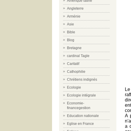
Amérique latine
Angleterre
Arménie
Asie
Bible
Blog
Bretagne
cardinal Tagle
Caritatif
Cathophilie
Chrétiens indignés
Ecologie
Le
raf
Ecologie intégrale
di
Economie-
en
financegestion
com
A 
Education nationale
n'a
Eglise en France
a d