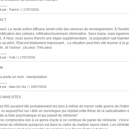
____
t par : Patrick / | 17/07/2016
ACT
xact. La seule action efficace serait celle des services de renseignement. À l'israël
ntification des cellules, infiltration/isolement, élimination. Sans haine, mais égale
ié. À Nice, nous avons franchi une étape supplémentaire : la population sait maint
e au péril, l'Etat est totalement impuissant... La situation peut très vite tourner à la g
ile. Je l'avoue : j'ai peur. Très peur.
____
it par : Feld / | 17/07/2016
OM
a porte un nom : manipulation.
____
t par :
Alain De Vos /
| 18/07/2016
S NIHILISTES
es RG auraient été probablement les plus à même de mener cette guerre de l'intéri
ai vu aujourd'hui sur i-télé un sociologue qui rejetait cette thèse de la radicalisation
de la folie psychiatrique et qui parlait de nihilisme"
ne comprendra rien à ce genre d'acte si on continue de parler de nihilisme ; c'est en
nverse du nihilisme puisqu'on est dans le cadre du martyre sauce islam. Les nihilistes