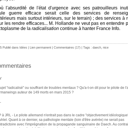
où l'absurdité de l'état d'urgence avec ses patrouilleurs inut
ule guerre efficace serait celle des services de rensei
térieurs mais surtout intérieurs, sur le terrain) ; des services à 
r les rendre efficaces... M. Hollande ne veut pas en entendre pa
ectoplasme de la
radicalisation
continue à hanter France Info.
5 Publié dans
Idées
|
Lien permanent
|
Commentaires (17)
| Tags :
daech
,
nice
ommentaires
Y
ujet "radicalisé" ou souffrant de troubles mentaux ? Qu'a-t-on dit pour le pilote de l
manwings auteur de 149 morts en mars 2015 ?
L
P à JRL - Le pilote allemand n'entrait pas dans le cadre "objectivement idéologique
hlel. Quant à ce dernier, sa pathologie mentale (loin d'être avérée) ne serait pas
tradictoire avec l'imprégnation de la propagande sanguinaire de Daech. Au contrai