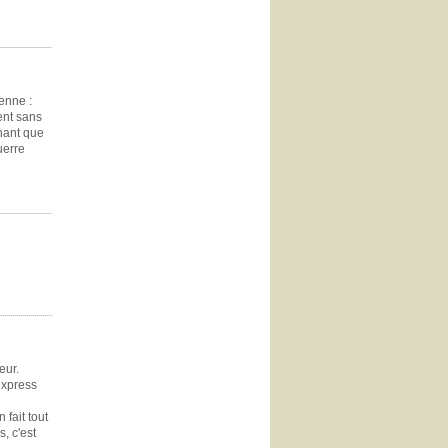
ienne :
ment sans
enant que
uerre
eur.
 express
 fait tout
, c'est