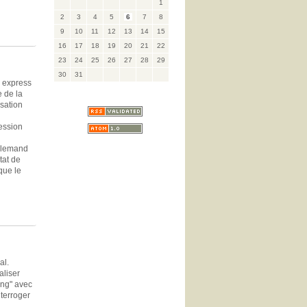
1
2
3
4
5
6
7
8
9
10
11
12
13
14
15
16
17
18
19
20
21
22
23
24
25
26
27
28
29
30
31
n express
e de la
isation
ression
allemand
tat de
que le
al.
aliser
ang" avec
nterroger