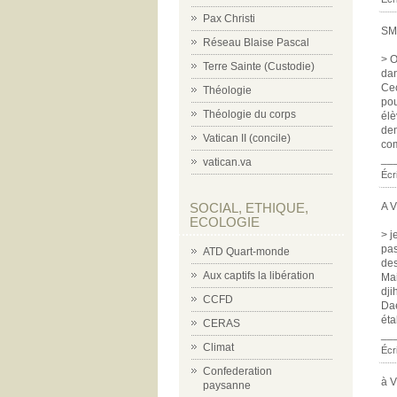
Pax Christi
SM
Réseau Blaise Pascal
> O
Terre Sainte (Custodie)
dan
Cec
Théologie
pou
Théologie du corps
élè
dem
Vatican II (concile)
com
__
vatican.va
Écr
A V
SOCIAL, ETHIQUE,
ECOLOGIE
> j
pas
ATD Quart-monde
des
Aux captifs la libération
Mai
dji
CCFD
Dae
éta
CERAS
__
Climat
Écr
Confederation
à V
paysanne