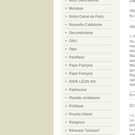
Mont Saint-Michel
Dae
Musique
ré
Écr
Notre-Dame de Paris
Nouvelle-Calédonie
ON
Oecuménisme
> J
ONU
ou 
mor
Otan
mo
Mai
Pacifique
que
Mai
Pape François
qui
Pape François
fra
car
PAPE LÉON XIV
Aut
__
Patrimoine
Écr
Planète chrétienne
ÉC
Politique
Proche-Orient
> L
Le 
Religions
pol
la 
Réseaux "sociaux"
sur