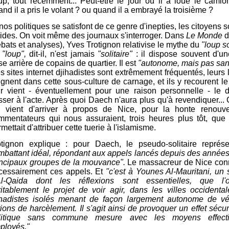
up, tout récemment... Peut-être le jour où il a loué le cam
nd il a pris le volant ? ou quand il a embrayé la troisième ?
nos politiques se satisfont de ce genre d'inepties, les citoyens s
cides. On voit même des journaux s'interroger. Dans
Le Monde
d
ébats et analyses), Yves Trotignon relativise le mythe du
"loup so
e
"loup",
dit-il, n'est jamais
"solitaire"
: il dispose souvent d'un
e arrière de copains de quartier. Il est
"autonome, mais pas san
es sites internet djihadistes sont extrêmement fréquentés, leurs
ignent dans cette sous-culture de carnage, et ils y recourent le
ur vient - éventuellement pour une raison personnelle - le 
sser à l'acte. Après quoi Daech n'aura plus qu'à revendiquer... 
i vient d'arriver à propos de Nice, pour la honte renouv
mmentateurs qui nous assuraient, trois heures plus tôt, que
mettait d'attribuer cette tuerie à l'islamisme.
otignon explique :
pour Daech, le pseudo-solitaire repré
mbattant idéal, répondant aux appels lancés depuis des années
incipaux groupes de la mouvance".
Le massacreur de Nice conn
cessairement ces appels. Et
"c
'
est à Younes Al-Mauritani, un 
Al-Qaida dont les réflexions sont essentielles, que 
ritablement le projet de voir agir, dans les villes occidenta
ihadistes isolés menant de façon largement autonome de vér
ions de harcèlement. Il s'agit ainsi de provoquer un effet sécuri
litique sans commune mesure avec les moyens effecti
ployés."