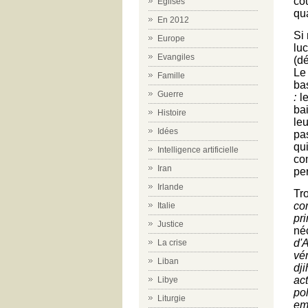
co
Eglises
qua
En 2012
Si 
Europe
lu
Evangiles
(d
L
Famille
bas
Guerre
:
l
ba
Histoire
le
Idées
pa
qu
Intelligence artificielle
co
Iran
per
Irlande
Tr
co
Italie
pr
Justice
né
d'
La crise
vé
Liban
dj
act
Libye
po
Liturgie
em