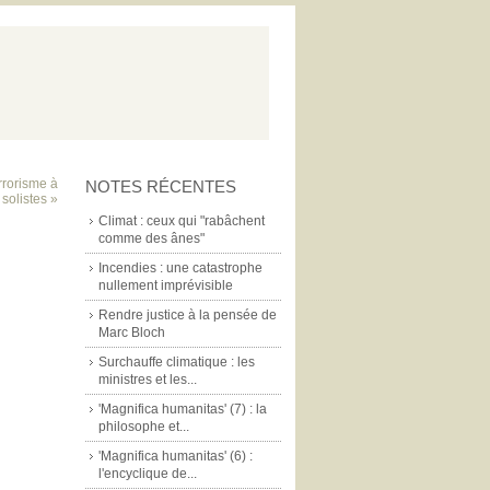
errorisme à
NOTES RÉCENTES
 solistes »
Climat : ceux qui "rabâchent
comme des ânes"
Incendies : une catastrophe
nullement imprévisible
Rendre justice à la pensée de
Marc Bloch
Surchauffe climatique : les
ministres et les...
'Magnifica humanitas' (7) : la
philosophe et...
'Magnifica humanitas' (6) :
l'encyclique de...