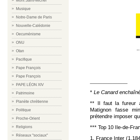
Mont Saint-Michel
Musique
Notre-Dame de Paris
Nouvelle-Calédonie
Oecuménisme
ONU
.
Otan
Pacifique
Pape François
Pape François
_______________
PAPE LÉON XIV
*
Le Canard enchaîné
Patrimoine
Planète chrétienne
** Il faut la fureu
Matignon fasse mi
Politique
prétendre imposer q
Proche-Orient
***
Top 10 Ile-de-Fran
Religions
Réseaux "sociaux"
1. France Inter (1,18