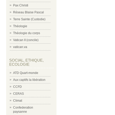
Pax Christi
Réseau Blaise Pascal
Terre Sainte (Custodie)
Théologie
Théologie du corps
Vatican II (concile)
vatican.va
SOCIAL, ETHIQUE,
ECOLOGIE
ATD Quart-monde
Aux captifs la libération
CCFD
CERAS
Climat
Confederation
paysanne