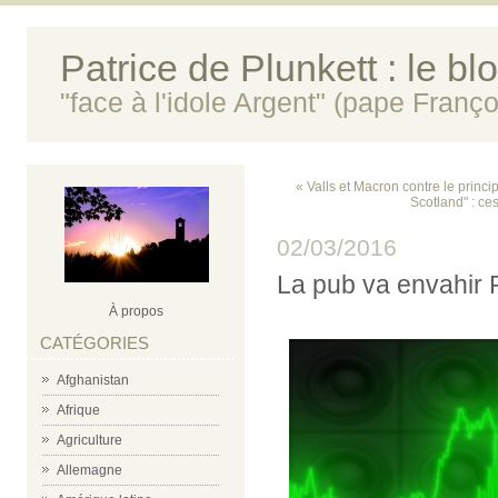
Patrice de Plunkett : le bl
"face à l'idole Argent" (pape Franço
« Valls et Macron contre le princi
Scotland" : ce
02/03/2016
La pub va envahir 
À propos
CATÉGORIES
Afghanistan
Afrique
Agriculture
Allemagne