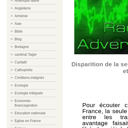
Amérique latine
Angleterre
Arménie
Asie
Bible
Blog
Bretagne
cardinal Tagle
Caritatif
Disparition de la s
e
Cathophilie
Chrétiens indignés
Ecologie
Ecologie intégrale
Economie-
Pour écouter 
financegestion
France, la seule
Education nationale
entre les tra
Eglise en France
avantage faisa