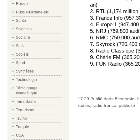
Russie
an)
2. RTL (1,174 million
Russie-Ukraine-etc
3. France Info (957.3
Santé
4. Europe 1 (947.400 
Sciences
5. NRJ (769.800 audi
6. RMC (750.000 audi
Scolaire
7. Skyrock (720.400 
Social
8. Radio Classique (
Société
9. Chérie FM (365.20
Sport
9. FUN Radio (365.20
Synthèses
Technologie
Témoignage
évangélique
17:29 Publié dans
Economie- f
Terre Sainte
radios
,
radio france
,
publicité
Terrorisme
Trump
Turquie
USA