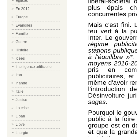
libéral-sociétal
Eglises
plus épais c
En 2012
concurrentes pri
Europe
Mais c'est fini.
Evangiles
feu vert à la p
Famille
Inter. Le gouve
Guerre
régime publici
stations publique
Histoire
à l'équilibre »*
Idées
moyens 2016-2
Intelligence artificielle
pris en com
publicitaires, e
Iran
même d'avoir ren
Irlande
l'introduction
Italie
Désinvolture jur
Justice
sages.
La crise
Pourquoi le gouv
Liban
public à la foi
groupe est en dé
Libye
et que la grande
Liturgie