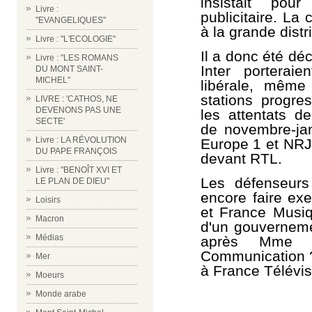
insistait pou
Livre :
publicitaire. La 
"EVANGELIQUES"
à la grande distr
Livre : "L'ECOLOGIE"
Il a donc été dé
Livre : "LES ROMANS
Inter porterai
DU MONT SAINT-
MICHEL"
libérale, même
stations progre
LIVRE : 'CATHOS, NE
DEVENONS PAS UNE
les attentats d
SECTE'
de novembre-jan
Livre : LA RÉVOLUTION
Europe 1 et NRJ 
DU PAPE FRANÇOIS
devant RTL.
Livre : "BENOÎT XVI ET
Les défenseurs
LE PLAN DE DIEU"
encore faire ex
Loisirs
et France Musiq
Macron
d'un gouvernem
Médias
après Mme Pe
Communication ?
Mer
à France Télévis
Moeurs
Monde arabe