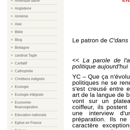
Amérique latine
Angleterre
Arménie
Asie
Bible
Le patron de
C'dans 
Blog
Bretagne
cardinal Tagle
<<
La parole de l'
Caritatif
politique aujourd'hui
Cathophilie
YC – Que ça n'évolu
Chrétiens indignés
politiques ne se re
Ecologie
s'est creusé entre e
art de la langue de b
Ecologie intégrale
vont sur un plate
Economie-
coiffeur, ils poste
financegestion
une interview d'
Education nationale
préparation. Ils n
Eglise en France
caractère exception