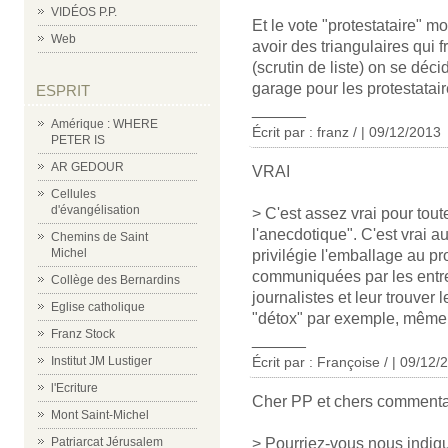
VIDÉOS P.P.
Et le vote "protestataire" 
Web
avoir des triangulaires qui 
(scrutin de liste) on se déc
garage pour les protestatair
ESPRIT
______
Amérique : WHERE
Écrit par : franz / | 09/12/2013
PETER IS
AR GEDOUR
VRAI
Cellules
d'évangélisation
> C'est assez vrai pour toutes
l'anecdotique". C'est vrai a
Chemins de Saint
Michel
privilégie l'emballage au pr
communiquées par les entrepr
Collège des Bernardins
journalistes et leur trouver 
Eglise catholique
"détox" par exemple, même s
Franz Stock
______
Institut JM Lustiger
Écrit par : Françoise / | 09/12/
l'Ecriture
Cher PP et chers commenta
Mont Saint-Michel
Patriarcat Jérusalem
> Pourriez-vous nous indiqu