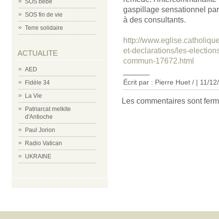
SOS bébé
gaspillage sensationnel par 
SOS fin de vie
à des consultants.
Terre solidaire
http://www.eglise.catholiqu
et-declarations/les-electio
ACTUALITE
commun-17672.html
AED
______
Écrit par : Pierre Huet / | 11/1
Fidèle 34
La Vie
Les commentaires sont ferm
Patriarcat melkite
d'Antioche
Paul Jorion
Radio Vatican
UKRAINE