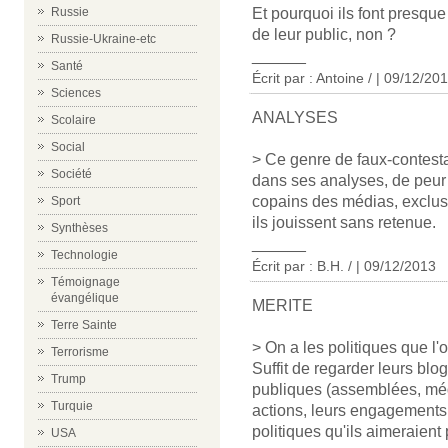
Russie
Et pourquoi ils font presqu
de leur public, non ?
Russie-Ukraine-etc
______
Santé
Écrit par : Antoine / | 09/12/20
Sciences
ANALYSES
Scolaire
Social
> Ce genre de faux-contesta
Société
dans ses analyses, de peur d
copains des médias, exclus
Sport
ils jouissent sans retenue.
Synthèses
______
Technologie
Écrit par : B.H. / | 09/12/2013
Témoignage
évangélique
MERITE
Terre Sainte
> On a les politiques que l'o
Terrorisme
Suffit de regarder leurs blo
Trump
publiques (assemblées, médi
Turquie
actions, leurs engagements.
politiques qu'ils aimeraient
USA