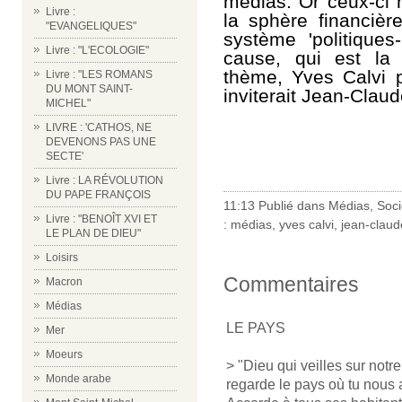
médias. Or ceux-ci n
Livre :
la sphère financièr
"EVANGELIQUES"
système 'politique
Livre : "L'ECOLOGIE"
cause, qui est la
thème, Yves Calvi po
Livre : "LES ROMANS
DU MONT SAINT-
inviterait Jean-Clau
MICHEL"
LIVRE : 'CATHOS, NE
DEVENONS PAS UNE
SECTE'
Livre : LA RÉVOLUTION
DU PAPE FRANÇOIS
11:13 Publié dans
Médias
,
Soci
Livre : "BENOÎT XVI ET
:
médias
,
yves calvi
,
jean-clau
LE PLAN DE DIEU"
Loisirs
Commentaires
Macron
Médias
LE PAYS
Mer
Moeurs
> "Dieu qui veilles sur notr
Monde arabe
regarde le pays où tu nous 