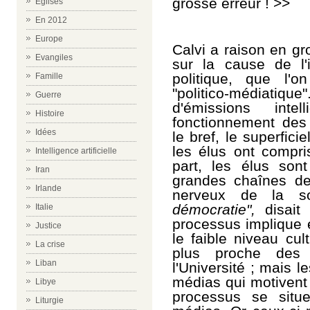
grosse erreur ! >>
Eglises
En 2012
Europe
Calvi a raison en gro
Evangiles
sur la cause de l'i
politique, que l'
Famille
"politico-médiatiq
Guerre
d'émissions inte
Histoire
fonctionnement des 
Idées
le bref, le superfici
les élus ont compri
Intelligence artificielle
part, les élus so
Iran
grandes chaînes dev
Irlande
nerveux de la so
démocratie",
disait 
Italie
processus implique 
Justice
le faible niveau cul
La crise
plus proche des 
Liban
l'Université ; mais l
médias qui motivent 
Libye
processus se situ
Liturgie