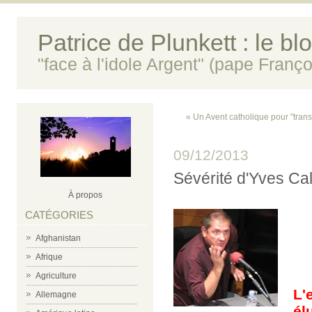
Patrice de Plunkett : le bl
"face à l'idole Argent" (pape Franço
« Un Avent catholique pour "trans
09/12/2013
Sévérité d'Yves Cal
À propos
CATÉGORIES
Afghanistan
Afrique
Agriculture
L'
Allemagne
él