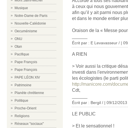
Accorde à tous ses habitan
Mont Saint-Michel
à ceux qui nous gouvernent 
Musique
afin qu’il y ait parmi nous pl
Notre-Dame de Paris
et dans le monde entier plu
Nouvelle-Calédonie
Oraison de la « Messe pour
Oecuménisme
______
ONU
Écrit par : E Levavasseur / | 0
Otan
A RIEN
Pacifique
Pape François
> Voir aussi la critique dés
Pape François
investi dans l'environnement
PAPE LÉON XIV
les écologistes (le parti poli
http://manicore.com/docume
Patrimoine
Cdt,
Planète chrétienne
______
Politique
Écrit par : Bergil / | 09/12/2013
Proche-Orient
LE PUBLIC
Religions
Réseaux "sociaux"
> Et le sensationnel !