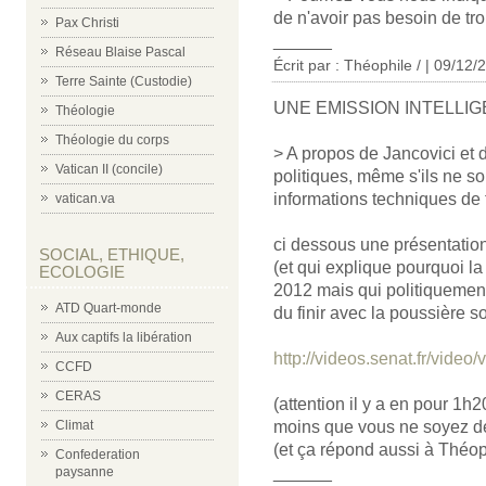
de n'avoir pas besoin de tro
Pax Christi
______
Réseau Blaise Pascal
Écrit par : Théophile / | 09/12/
Terre Sainte (Custodie)
UNE EMISSION INTELLI
Théologie
Théologie du corps
> A propos de Jancovici et 
Vatican II (concile)
politiques, même s'ils ne so
informations techniques de f
vatican.va
ci dessous une présentation
SOCIAL, ETHIQUE,
(et qui explique pourquoi la 
ECOLOGIE
2012 mais qui politiquement
ATD Quart-monde
du finir avec la poussière so
Aux captifs la libération
http://videos.senat.fr/vide
CCFD
CERAS
(attention il y a en pour 1h
Climat
moins que vous ne soyez déj
(et ça répond aussi à Théop
Confederation
______
paysanne