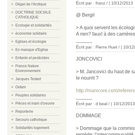
Écrit par : franz / | 10/12/2013
Dégel de l'Arctique
DOCTRINE SOCIALE
@ Bergil
CATHOLIQUE
Ecologie et solidarités
> A quoi servent les écologis
économie solidaire
A rien? faux! à des carrière
______
Eglises et écologie
Écrit par : Pierre Huet / | 10/1
En manque d'Eglise
Enfants et pesticides
JONCOVICI
France Nature
Environnement
> M. Jancovici du haut de s
le nourrit ?
Jacques Testart
Oxfam
http://manicore.com/referen
Peuples solidaires
______
Pièces et main d'oeuvre
Écrit par : d.beal / | 10/12/2013
Reporterre
DOMMAGE
Secours catholique
Solidarités logement
> Dommage que la commiss
remède: l'intercommunalité