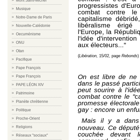
Mont Saint-Michel
progressistes d'Eur
Musique
combat contre le 
capitalisme débridé,
Notre-Dame de Paris
libéralisme érig
Nouvelle-Calédonie
l'Europe, la Républiq
Oecuménisme
l'idée d'interventio
ONU
aux électeurs..."
Otan
(
Libération,
15/02, page
Rebonds
)
Pacifique
Pape François
On est libre de ne 
Pape François
dans le passé parti
PAPE LÉON XIV
peut sourire à l'id
Patrimoine
combat contre le "
c
promesse électorale 
Planète chrétienne
gay : encore un enf
Politique
Proche-Orient
Mais il y a dans
nouveau. Ce député
Religions
couchée devant
Réseaux "sociaux"