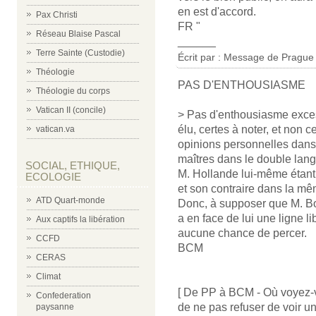
en est d'accord.
Pax Christi
FR "
Réseau Blaise Pascal
______
Terre Sainte (Custodie)
Écrit par : Message de Prague 
Théologie
PAS D'ENTHOUSIASME
Théologie du corps
Vatican II (concile)
> Pas d'enthousiasme excessi
élu, certes à noter, et non 
vatican.va
opinions personnelles dans 
maîtres dans le double lang
SOCIAL, ETHIQUE,
M. Hollande lui-même étant
ECOLOGIE
et son contraire dans la m
ATD Quart-monde
Donc, à supposer que M. Bouti
a en face de lui une ligne li
Aux captifs la libération
aucune chance de percer.
CCFD
BCM
CERAS
Climat
[ De PP à BCM - Où voyez-v
Confederation
de ne pas refuser de voir u
paysanne