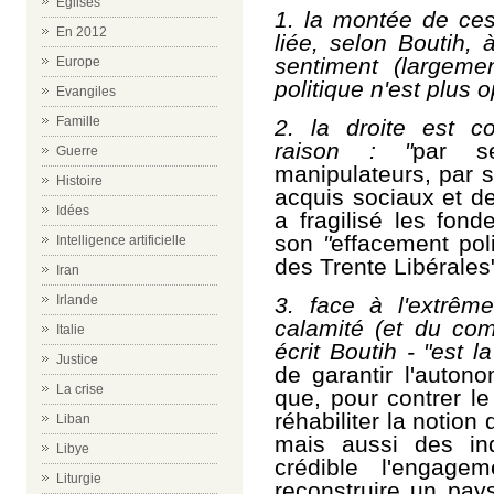
Eglises
1. la montée de ces
En 2012
liée, selon Boutih, 
sentiment (largeme
Europe
politique n'est plus o
Evangiles
Famille
2. la droite est 
raison : "
par s
Guerre
manipulateurs, par s
Histoire
acquis sociaux et de
Idées
a fragilisé les fon
son
"
effacement poli
Intelligence artificielle
des
T
rente Libérales"
Iran
3.
face à l'extrême
Irlande
calamité (et du com
Italie
écrit Boutih - "est l
Justice
de garantir l'autono
La crise
que, pour contrer le
réhabiliter la notion
Liban
mais aussi des ind
Libye
crédible l'engagem
Liturgie
reconstruire un pay