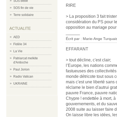
SOS bébé
RIRE
SOS fin de vie
Terre solidaire
> La proposition 3 fait trist
considération du PS pour les
opposition au mariage pour 
ACTUALITE
______
AED
Écrit par : Marie-Ange Turquais
Fidèle 34
EFFARANT
La Vie
Patriarcat melkite
> tout décline, c'est clair;
d'Antioche
l’Europe, les nations comm
Paul Jorion
fastueuses des collectivités t
monde détricote tout sous co
Radio Vatican
mais c'est une liberté sans d
UKRAINE
réclame le bien d'autrui gra
pauvre France, pauvre natio
Chypre ! endettée à mort, 
gouvernements, et du sauv
2008 suite au laisser faire 
On laisse libre les idées, l