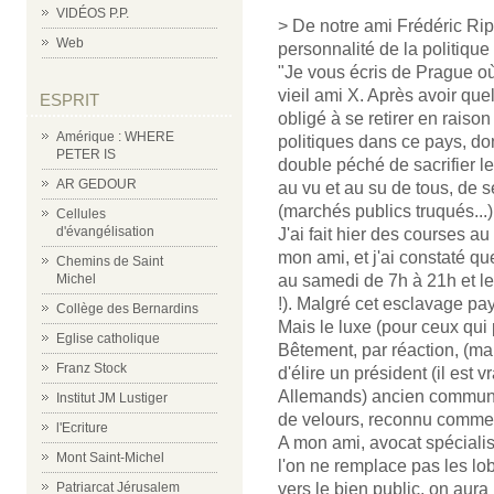
VIDÉOS P.P.
> De notre ami Frédéric Rip
Web
personnalité de la politique
"Je vous écris de Prague où
vieil ami X. Après avoir quel
ESPRIT
obligé à se retirer en rais
Amérique : WHERE
politiques dans ce pays, do
PETER IS
double péché de sacrifier l
AR GEDOUR
au vu et au su de tous, de s
(marchés publics truqués...)
Cellules
d'évangélisation
J'ai fait hier des courses a
mon ami, et j'ai constaté qu
Chemins de Saint
au samedi de 7h à 21h et le
Michel
!). Malgré cet esclavage pa
Collège des Bernardins
Mais le luxe (pour ceux qui p
Eglise catholique
Bêtement, par réaction, (ma
Franz Stock
d'élire un président (il est
Allemands) ancien communist
Institut JM Lustiger
de velours, reconnu comme 
l'Ecriture
A mon ami, avocat spécialis
Mont Saint-Michel
l'on ne remplace pas les lob
vers le bien public, on aura 
Patriarcat Jérusalem