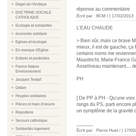
Dégel de l'Arctique
réponse au commentaire
DOCTRINE SOCIALE
Écrit par : BCM / | 17/02/2013
CATHOLIQUE
Ecologie et solidarités
L'EAU CHAUDE
économie solidaire
> Bien sûr, mais ce brave M
Eglises et écologie
mieux, il est de gauche, ça f
En manque d'Eglise
certains noms me reviennen
Enfants et pesticides
Maastricht, Marie-France Ga
Asselineau maintenant.... d
France Nature
Environnement
PH
Jacques Testart
Oxfam
Peuples solidaires
[ De PP à PH - Qu'une voix 
rangs du PS, parti encore p
Pièces et main d'oeuvre
un symptôme de la gravité de
Reporterre
Secours catholique
______
Solidarités logement
Écrit par : Pierre Huet / | 17/0