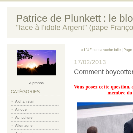
Patrice de Plunkett : le bl
"face à l'idole Argent" (pape Franço
« L'UE sur sa vache folle
|
Page 
17/02/2013
Comment boycotter
À propos
Vous posez cette question, e
CATÉGORIES
membre du p
Afghanistan
Afrique
Agriculture
Allemagne