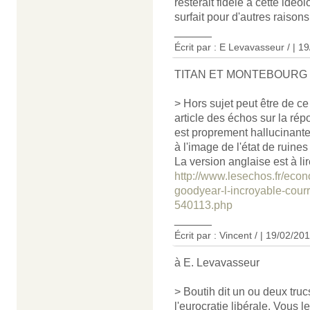
resterait fidèle à cette idé
surfait pour d'autres raisons
______
Écrit par : E Levavasseur / | 1
TITAN ET MONTEBOURG
> Hors sujet peut être de ce
article des échos sur la ré
est proprement hallucinante
à l'image de l'état de ruines
La version anglaise est à li
http://www.lesechos.fr/eco
goodyear-l-incroyable-cour
540113.php
______
Écrit par : Vincent / | 19/02/20
à E. Levavasseur
> Boutih dit un ou deux truc
l'eurocratie libérale. Vous l