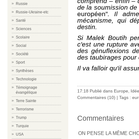
comprend – enfin – q
Russie
de la soumission de
Russie-Ukraine-etc
européen"
. Il admet
mécanisme
, qui dé
Santé
destin.
Sciences
Si Malek Boutih pen
Scolaire
c'est une rupture av
Social
des génuflexions de
Société
des taubirages pour 
Sport
Il va falloir qu'il ass
Synthèses
Technologie
Témoignage
17:18 Publié dans
Europe
,
Idé
évangélique
Commentaires (10)
| Tags :
eu
Terre Sainte
Terrorisme
Commentaires
Trump
Turquie
ON PENSE LA MÊME CH
USA