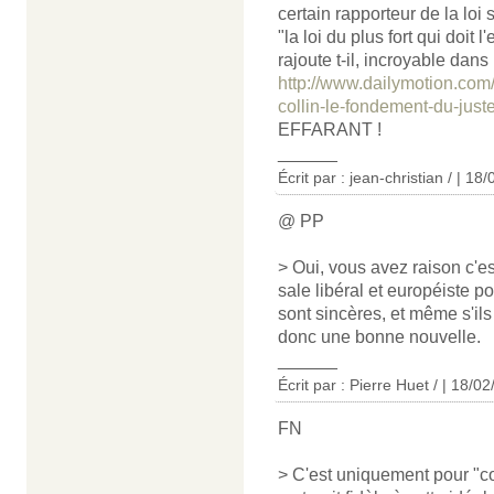
certain rapporteur de la loi
"la loi du plus fort qui doit l
rajoute t-il, incroyable dan
http://www.dailymotion.com/
collin-le-fondement-du-just
EFFARANT !
______
Écrit par : jean-christian / | 18
@ PP
> Oui, vous avez raison c'es
sale libéral et européiste po
sont sincères, et même s'ils 
donc une bonne nouvelle.
______
Écrit par : Pierre Huet / | 18/0
FN
> C'est uniquement pour "con