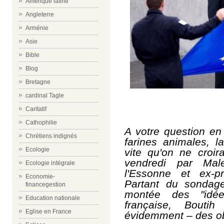
Amérique latine
Angleterre
Arménie
Asie
Bible
Blog
Bretagne
cardinal Tagle
Caritatif
Cathophilie
A votre question en 
Chrétiens indignés
farines animales, l
Ecologie
vite qu'on ne croira
vendredi par Ma
Ecologie intégrale
l'Essonne et ex-
Economie-
Partant du sondag
financegestion
montée des "idé
Education nationale
française, Bouti
Eglise en France
évidemment – des obs