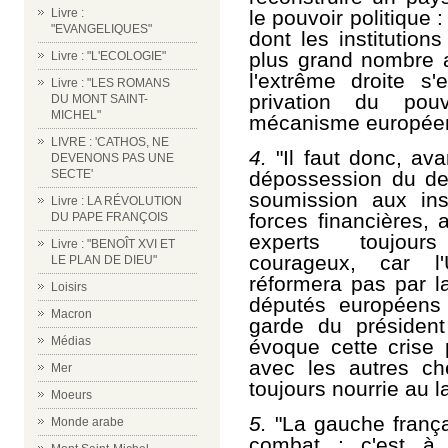
le pouvoir politique
Livre :
"EVANGELIQUES"
dont les institutions
plus grand nombre a
Livre : "L'ECOLOGIE"
l'extrême droite s
Livre : "LES ROMANS
privation du pou
DU MONT SAINT-
MICHEL"
mécanisme européen
LIVRE : 'CATHOS, NE
4.
"Il faut donc, ava
DEVENONS PAS UNE
dépossession du des
SECTE'
soumission aux inst
Livre : LA RÉVOLUTION
forces financières,
DU PAPE FRANÇOIS
experts toujour
Livre : "BENOÎT XVI ET
courageux, car 
LE PLAN DE DIEU"
réformera pas par l
Loisirs
députés européens 
Macron
garde du président
Médias
évoque cette crise p
avec les autres ch
Mer
toujours nourrie au lai
Moeurs
5.
"La gauche frança
Monde arabe
combat : c'est à 