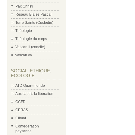
Pax Christi
Réseau Blaise Pascal
Terre Sainte (Custodie)
Théologie
Théologie du corps
Vatican II (concile)
vatican.va
SOCIAL, ETHIQUE,
ECOLOGIE
ATD Quart-monde
Aux captifs la libération
CCFD
CERAS
Climat
Confederation
paysanne