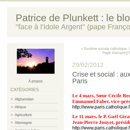
Patrice de Plunkett : le bl
"face à l'idole Argent" (pape Franço
« Doctrine sociale catholique :
Page d'accueil
|
S
29/02/2012
Crise et social : 
Paris
À propos
CATÉGORIES
Le 4 mars, Sœur Cécile Ren
Afghanistan
Emmanuel Faber, vice-prés
http://www.paris.catholiqu
Afrique
Agriculture
Le 11 mars, le P. Gaël Gira
Jean-Pierre Jouyet, préside
Allemagne
http://www.paris.catholiqu