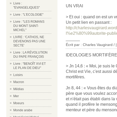
Livre :
UN VRAI
"EVANGELIQUES"
Livre : "L'ECOLOGIE"
> Et oui : quand on est un vra
Livre : "LES ROMANS
Un petit lien en passant :
DU MONT SAINT-
http://charlesvaugirard.wor
MICHEL"
l%e2%80%99autorite-publiq
LIVRE : 'CATHOS, NE
______
DEVENONS PAS UNE
Écrit par :
Charles Vaugirard /
|
SECTE'
Livre : LA RÉVOLUTION
IDEOLOGIES MORTIFÈR
DU PAPE FRANÇOIS
Livre : "BENOÎT XVI ET
> Jn 14,6 : « Moi, je suis le
LE PLAN DE DIEU"
Christ est Vie, c'est aussi
Loisirs
mortifères.
Macron
Jn 8, 44 : « Vous êtes du dia
Médias
père que vous voulez accom
Mer
et n'était pas établi dans la 
Moeurs
quand il profère le mensonge
menteur et père du menson
Monde arabe
______