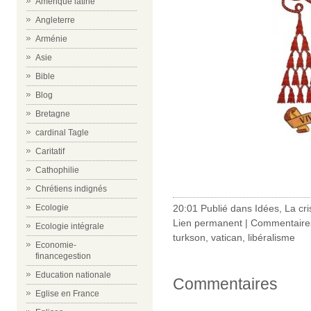
Amérique latine
Angleterre
Arménie
Asie
Bible
Blog
Bretagne
cardinal Tagle
Caritatif
Cathophilie
-
Chrétiens indignés
20:01 Publié dans
Idées
,
La cri
Ecologie
Lien permanent
|
Commentaires
Ecologie intégrale
turkson
,
vatican
,
libéralisme
Economie-
financegestion
Education nationale
Commentaires
Eglise en France