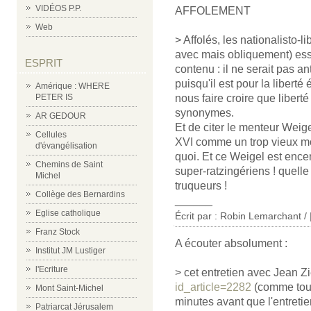
VIDÉOS P.P.
AFFOLEMENT
Web
> Affolés, les nationalisto-
avec mais obliquement) ess
ESPRIT
contenu : il ne serait pas an
puisqu'il est pour la libert
Amérique : WHERE
nous faire croire que libert
PETER IS
synonymes.
AR GEDOUR
Et de citer le menteur Weige
Cellules
XVI comme un trop vieux mon
d'évangélisation
quoi. Et ce Weigel est enc
Chemins de Saint
super-ratzingériens ! quelle
Michel
truqueurs !
Collège des Bernardins
______
Eglise catholique
Écrit par : Robin Lemarchant /
Franz Stock
A écouter absolument :
Institut JM Lustiger
l'Ecriture
> cet entretien avec Jean Zi
id_article=2282
(comme touj
Mont Saint-Michel
minutes avant que l'entret
Patriarcat Jérusalem