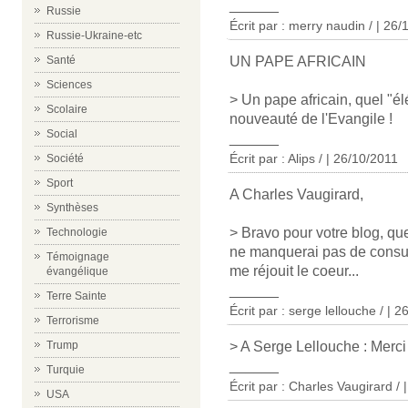
______
Russie
Écrit par : merry naudin / | 26
Russie-Ukraine-etc
UN PAPE AFRICAIN
Santé
Sciences
> Un pape africain, quel "é
Scolaire
nouveauté de l'Evangile !
Social
______
Écrit par : Alips / | 26/10/2011
Société
Sport
A Charles Vaugirard,
Synthèses
> Bravo pour votre blog, que 
Technologie
ne manquerai pas de consul
Témoignage
me réjouit le coeur...
évangélique
______
Terre Sainte
Écrit par : serge lellouche / | 
Terrorisme
> A Serge Lellouche : Merc
Trump
______
Turquie
Écrit par :
Charles Vaugirard /
|
USA