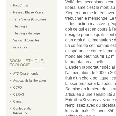
Voilà des mécanismes concr
Pax Christi
libéralisme c'est la mort, a
Ziegler nomme le réel avec 
Réseau Blaise Pascal
trébucher le mensonge. Le t
Terre Sainte (Custodie)
« destruction massive : géo
Théologie
doit ce qui est en cours à l
Théologie du corps
désigne pour ce qu'ils sont
d'un droit à l'alimentation :
Vatican II (concile)
La colère de cet homme est 
vatican.va
d'espérance : contre le men
mondiale peut nourrir 12 mi
SOCIAL, ETHIQUE,
la population actuelle.
ECOLOGIE
L'ancien rapporteur spécial 
l'alimentation de 2000 à 20
ATD Quart-monde
fruit d'un choix politique : 
Aux captifs la libération
laisser prospérer la spécula
CCFD
Sa mise en lumière des stru
articulée à une sensibilité 
CERAS
Extrait : «Si vous avez une 
Climat
remplissez avec du bioéthan
Confederation
kilos de maïs. Or, avec 350
paysanne