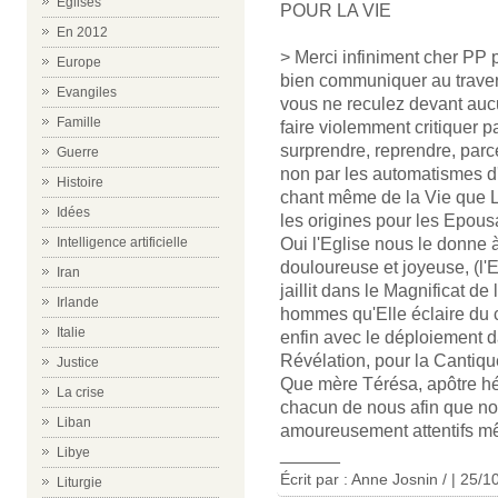
Eglises
POUR LA VIE
En 2012
> Merci infiniment cher PP 
Europe
bien communiquer au travers
Evangiles
vous ne reculez devant aucu
Famille
faire violemment critiquer p
surprendre, reprendre, par
Guerre
non par les automatismes d'
Histoire
chant même de la Vie que L
Idées
les origines pour les Epousa
Oui l'Eglise nous le donne à
Intelligence artificielle
douloureuse et joyeuse, (l'E
Iran
jaillit dans le Magnificat de 
Irlande
hommes qu'Elle éclaire du c
Italie
enfin avec le déploiement d
Révélation, pour la Cantiqu
Justice
Que mère Térésa, apôtre hér
La crise
chacun de nous afin que no
Liban
amoureusement attentifs mêm
______
Libye
Écrit par : Anne Josnin / | 25/
Liturgie