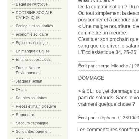
enfant vit 1 an. »
Dégel de l'Arctique
De la culpabilisation ? Du 
Ou tout simplement la descr
DOCTRINE SOCIALE
CATHOLIQUE
positionner et à prendre par
« Une maigre nourriture, c'es
Ecologie et solidarités
commettre un meurtre.
économie solidaire
C'est tuer son prochain que 
Eglises et écologie
sang que de priver le salari
En manque d'Eglise
L'Ecclésiastique 34, 25-26
______
Enfants et pesticides
Écrit par : serge lellouche / | 
France Nature
Environnement
DOMMAGE
Jacques Testart
Oxfam
> à SL : oui, et dommage qu
parti de salauds. Sans le v
Peuples solidaires
vraiment quelque chose ?
Pièces et main d'oeuvre
______
Reporterre
Écrit par : stéphane / | 26/10/
Secours catholique
Les commentaires sont ferm
Solidarités logement