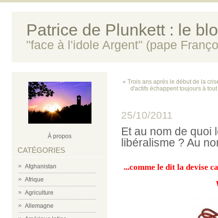
Patrice de Plunkett : le bl
"face à l'idole Argent" (pape Franço
« Trois ans après le début de la cr
d'actifs échappent toujours à tout
25/10/2011
Et au nom de quoi le
À propos
libéralisme ? Au no
CATÉGORIES
...comme le dit la devise
Afghanistan
Afrique
Agriculture
Allemagne