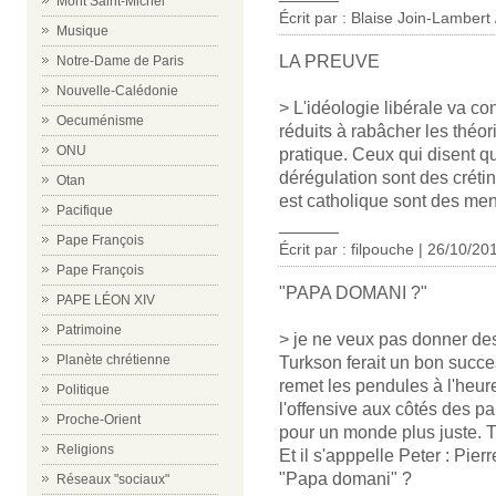
Mont Saint-Michel
Écrit par :
Blaise Join-Lambert 
Musique
LA PREUVE
Notre-Dame de Paris
Nouvelle-Calédonie
> L'idéologie libérale va con
Oecuménisme
réduits à rabâcher les théor
ONU
pratique. Ceux qui disent qu
dérégulation sont des créti
Otan
est catholique sont des men
Pacifique
______
Pape François
Écrit par : filpouche | 26/10/20
Pape François
"PAPA DOMANI ?"
PAPE LÉON XIV
Patrimoine
> je ne veux pas donner des
Planète chrétienne
Turkson ferait un bon succe
remet les pendules à l'heure
Politique
l'offensive aux côtés des pa
Proche-Orient
pour un monde plus juste. T
Religions
Et il s'apppelle Peter : Pierr
"Papa domani" ?
Réseaux "sociaux"