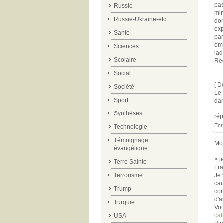
pas
Russie
mir
Russie-Ukraine-etc
don
exp
Santé
par
éma
Sciences
lad
Scolaire
Rec
Social
[ D
Société
Le 
Sport
dan
Synthèses
ré
Écri
Technologie
Témoignage
Mon
évangélique
> j
Terre Sainte
Fra
Terrorisme
Je 
cau
Trump
con
d'a
Turquie
Vou
cat
USA