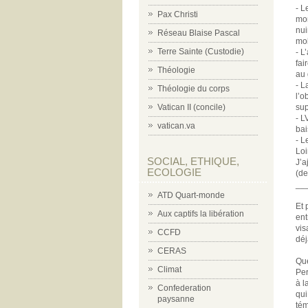
- L
Pax Christi
mon
nui
Réseau Blaise Pascal
mob
Terre Sainte (Custodie)
- L
fai
Théologie
au 
- L
Théologie du corps
l’o
Vatican II (concile)
sup
- L
vatican.va
bai
- L
Loi
SOCIAL, ETHIQUE,
J’a
ECOLOGIE
(de
__
ATD Quart-monde
Et 
Aux captifs la libération
ent
vis
CCFD
déj
CERAS
Que
Climat
Per
à l
Confederation
qui
paysanne
tém