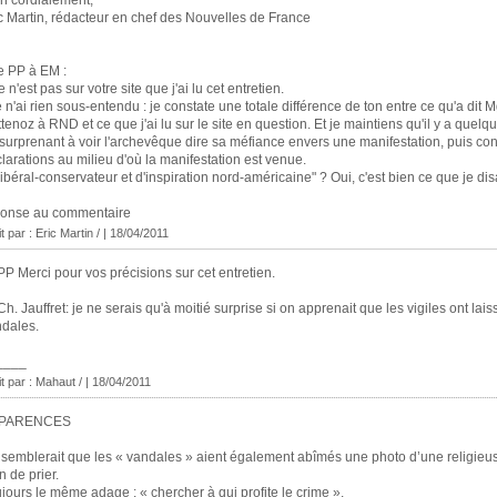
n cordialement,
c Martin, rédacteur en chef des Nouvelles de France
e PP à EM :
e n'est pas sur votre site que j'ai lu cet entretien.
e n'ai rien sous-entendu : je constate une totale différence de ton entre ce qu'a dit M
tenoz à RND et ce que j'ai lu sur le site en question. Et je maintiens qu'il y a quel
surprenant à voir l'archevêque dire sa méfiance envers une manifestation, puis con
larations au milieu d'où la manifestation est venue.
Libéral-conservateur et d'inspiration nord-américaine" ? Oui, c'est bien ce que je disa
ponse au commentaire
it par :
Eric Martin /
| 18/04/2011
P Merci pour vos précisions sur cet entretien.
h. Jauffret: je ne serais qu'à moitié surprise si on apprenait que les vigiles ont lais
dales.
____
it par :
Mahaut /
| 18/04/2011
PARENCES
l semblerait que les « vandales » aient également abîmés une photo d’une religieu
in de prier.
jours le même adage : « chercher à qui profite le crime ».