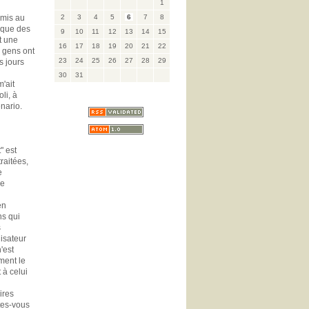
1
 mis au
2
3
4
5
6
7
8
i que des
9
10
11
12
13
14
15
t une
16
17
18
19
20
21
22
s gens ont
23
24
25
26
27
28
29
s jours
30
31
'ait
li, à
nario.
" est
raitées,
e
re
en
ns qui
s
isateur
'est
iment le
 à celui
ires
êtes-vous