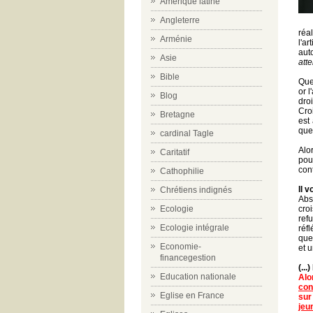
Amérique latine
Angleterre
réa
Arménie
l'ar
aut
Asie
atte
Bible
Que
or l
Blog
dro
Cro
Bretagne
est
que 
cardinal Tagle
Alo
Caritatif
pou
cont
Cathophilie
Il 
Chrétiens indignés
Abs
Ecologie
cro
ref
Ecologie intégrale
réfl
que 
Economie-
et u
financegestion
(...
Education nationale
Alo
con
Eglise en France
sur
jeu