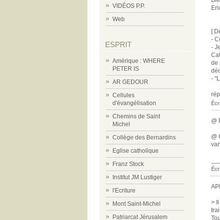
Bie
VIDÉOS P.P.
Eri
Web
[ D
- C
ESPRIT
- J
Cat
Amérique : WHERE
de 
PETER IS
déc
- "
AR GEDOUR
ré
Cellules
d'évangélisation
Écr
Chemins de Saint
@ P
Michel
@ C
Collège des Bernardins
van
Eglise catholique
__
Franz Stock
Écr
Institut JM Lustiger
AP
l'Ecriture
> I
Mont Saint-Michel
tra
Patriarcat Jérusalem
Tou