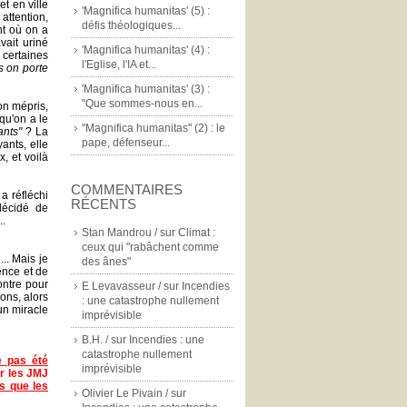
t en ville
'Magnifica humanitas' (5) :
attention,
défis théologiques...
nt où on a
vait uriné
'Magnifica humanitas' (4) :
e certaines
l'Eglise, l'IA et...
s on porte
'Magnifica humanitas' (3) :
"Que sommes-nous en...
mon mépris,
 qu'on a le
"Magnifica humanitas" (2) : le
ants"
? La
pape, défenseur...
ants, elle
, et voilà
COMMENTAIRES
a réfléchi
RÉCENTS
 décidé de
..
Stan Mandrou /
sur
Climat :
ceux qui "rabâchent comme
.. Mais je
des ânes"
ence et de
ontre pour
E Levavasseur /
sur
Incendies
ions, alors
: une catastrophe nullement
un miracle
imprévisible
B.H. /
sur
Incendies : une
catastrophe nullement
e pas été
imprévisible
r les JMJ
s que les
Olivier Le Pivain /
sur