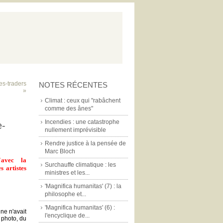
es-traders
NOTES RÉCENTES
»
Climat : ceux qui "rabâchent
comme des ânes"
Incendies : une catastrophe
e-
nullement imprévisible
Rendre justice à la pensée de
Marc Bloch
'avec la
Surchauffe climatique : les
 artistes
ministres et les...
'Magnifica humanitas' (7) : la
philosophe et...
'Magnifica humanitas' (6) :
ne n'avait
l'encyclique de...
 photo, du