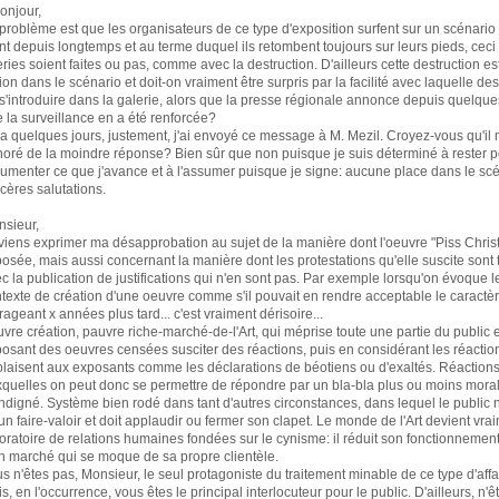
onjour,
problème est que les organisateurs de ce type d'exposition surfent sur un scénario
nt depuis longtemps et au terme duquel ils retombent toujours sur leurs pieds, cec
ries soient faites ou pas, comme avec la destruction. D'ailleurs cette destruction es
ion dans le scénario et doit-on vraiment être surpris par la facilité avec laquelle de
s'introduire dans la galerie, alors que la presse régionale annonce depuis quelque
 la surveillance en a été renforcée?
y a quelques jours, justement, j'ai envoyé ce message à M. Mezil. Croyez-vous qu'il m
oré de la moindre réponse? Bien sûr que non puisque je suis déterminé à rester po
umenter ce que j'avance et à l'assumer puisque je signe: aucune place dans le scé
cères salutations.
sieur,
viens exprimer ma désapprobation au sujet de la manière dont l'oeuvre "Piss Christ
osée, mais aussi concernant la manière dont les protestations qu'elle suscite sont t
c la publication de justifications qui n'en sont pas. Par exemple lorsqu'on évoque l
texte de création d'une oeuvre comme s'il pouvait en rendre acceptable le caractè
rageant x années plus tard... c'est vraiment dérisoire...
vre création, pauvre riche-marché-de-l'Art, qui méprise toute une partie du public 
osant des oeuvres censées susciter des réactions, puis en considérant les réactio
laisent aux exposants comme les déclarations de béotiens ou d'exaltés. Réaction
quelles on peut donc se permettre de répondre par un bla-bla plus ou moins moral
indigné. Système bien rodé dans tant d'autres circonstances, dans lequel le public n
un faire-valoir et doit applaudir ou fermer son clapet. Le monde de l'Art devient vra
oratoire de relations humaines fondées sur le cynisme: il réduit son fonctionnement
n marché qui se moque de sa propre clientèle.
s n'êtes pas, Monsieur, le seul protagoniste du traitement minable de ce type d'affa
s, en l'occurrence, vous êtes le principal interlocuteur pour le public. D'ailleurs, n'