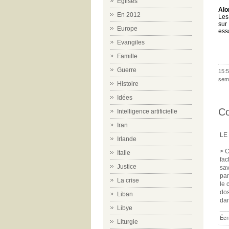
Eglises
Alo
En 2012
Les 
sur
Europe
ess
Evangiles
-
Famille
Guerre
15:5
sema
Histoire
Idées
C
Intelligence artificielle
Iran
LE
Irlande
> C
Italie
fac
Justice
sav
pan
La crise
le 
dos
Liban
dan
Libye
__
Écri
Liturgie