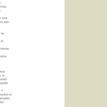
e,
t leur
a
zz vont
hez pas
r en
 et
« Femme-
police
 leur
, le
 avait
quille.
e ?
uction et
anailles
les