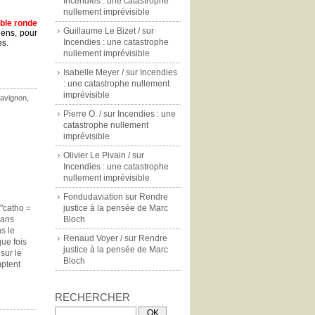
Incendies : une catastrophe
nullement imprévisible
ble ronde
Guillaume Le Bizet /
sur
iens, pour
Incendies : une catastrophe
es.
nullement imprévisible
Isabelle Meyer /
sur
Incendies
: une catastrophe nullement
imprévisible
avignon
,
Pierre O. /
sur
Incendies : une
catastrophe nullement
imprévisible
Olivier Le Pivain /
sur
Incendies : une catastrophe
nullement imprévisible
Fondudaviation
sur
Rendre
 "catho =
justice à la pensée de Marc
sans
Bloch
s le
Renaud Voyer /
sur
Rendre
que fois
justice à la pensée de Marc
sur le
Bloch
mptent
RECHERCHER