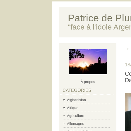
Patrice de Plun
"face à l'idole Arg
« 
18
Ce
D
À propos
CATÉGORIES
Afghanistan
Afrique
Agriculture
Allemagne