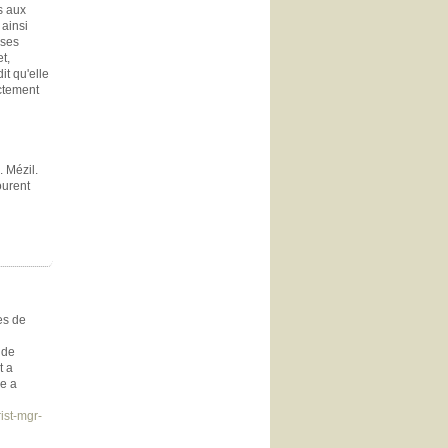
s aux
 ainsi
 ses
t,
it qu'elle
actement
. Mézil.
ourent
es de
 de
t a
ue a
ist-mgr-