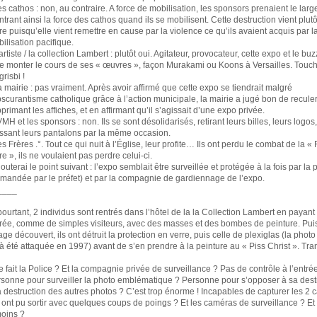
es cathos : non, au contraire. A force de mobilisation, les sponsors prenaient le larg
trant ainsi la force des cathos quand ils se mobilisent. Cette destruction vient plutô
re puisqu’elle vient remettre en cause par la violence ce qu’ils avaient acquis par l
ilisation pacifique.
’artiste / la collection Lambert : plutôt oui. Agitateur, provocateur, cette expo et le bu
re monter le cours de ses « œuvres », façon Murakami ou Koons à Versailles. Touc
grisbi !
a mairie : pas vraiment. Après avoir affirmé que cette expo se tiendrait malgré
bscurantisme catholique grâce à l’action municipale, la mairie a jugé bon de recule
primant les affiches, et en affirmant qu’il s’agissait d’une expo privée.
VMH et les sponsors : non. Ils se sont désolidarisés, retirant leurs billes, leurs logos,
ssant leurs pantalons par la même occasion.
es Frères .°. Tout ce qui nuit à l’Église, leur profite… Ils ont perdu le combat de la 
re », ils ne voulaient pas perdre celui-ci.
jouterai le point suivant : l’expo semblait être surveillée et protégée à la fois par la 
mandée par le préfet) et par la compagnie de gardiennage de l’expo.
____
pourtant, 2 individus sont rentrés dans l’hôtel de la la Collection Lambert en payant
rée, comme de simples visiteurs, avec des masses et des bombes de peinture. Puis
age découvert, ils ont détruit la protection en verre, puis celle de plexiglas (la photo
à été attaquée en 1997) avant de s’en prendre à la peinture au « Piss Christ ». Tran
 fait la Police ? Et la compagnie privée de surveillance ? Pas de contrôle à l’entré
sonne pour surveiller la photo emblématique ? Personne pour s’opposer à sa destr
a destruction des autres photos ? C’est trop énorme ! Incapables de capturer les 2 c
 ont pu sortir avec quelques coups de poings ? Et les caméras de surveillance ? Et 
oins ?