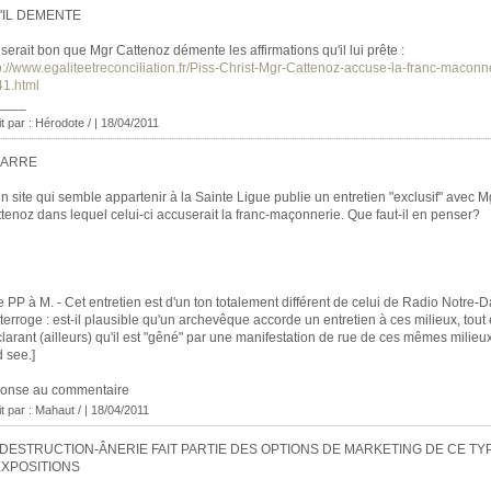
'IL DEMENTE
l serait bon que Mgr Cattenoz démente les affirmations qu'il lui prête :
p://www.egaliteetreconciliation.fr/Piss-Christ-Mgr-Cattenoz-accuse-la-franc-maconn
1.html
____
it par : Hérodote / | 18/04/2011
ZARRE
n site qui semble appartenir à la Sainte Ligue publie un entretien "exclusif" avec M
tenoz dans lequel celui-ci accuserait la franc-maçonnerie. Que faut-il en penser?
e PP à M. - Cet entretien est d'un ton totalement différent de celui de Radio Notre
nterroge : est-il plausible qu'un archevêque accorde un entretien à ces milieux, tout
larant (ailleurs) qu'il est "gêné" par une manifestation de rue de ces mêmes milieu
 see.]
ponse au commentaire
it par :
Mahaut /
| 18/04/2011
 DESTRUCTION-ÂNERIE FAIT PARTIE DES OPTIONS DE MARKETING DE CE TY
EXPOSITIONS