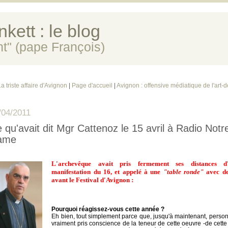
kett : le blog
ent" (pape François)
La triste affaire d'Avignon
|
Page d'accueil
|
Avignon : offensive médiatique de l'art-d
/04/2011
 qu'avait dit Mgr Cattenoz le 15 avril à Radio Notr
ame
L'archevêque avait pris fermement ses distances d
manifestation du 16, et appelé à une
"table ronde"
avec des
avant le Festival d'Avignon :
Pourquoi réagissez-vous cette année ?
Eh bien, tout simplement parce que, jusqu'à maintenant, person
vraiment pris conscience de la teneur de cette oeuvre -de cette