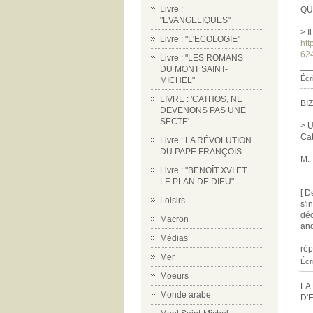
Livre :
QU
"EVANGELIQUES"
> I
Livre : "L'ECOLOGIE"
htt
624
Livre : "LES ROMANS
__
DU MONT SAINT-
Écr
MICHEL"
LIVRE : 'CATHOS, NE
BI
DEVENONS PAS UNE
SECTE'
> U
Cat
Livre : LA RÉVOLUTION
DU PAPE FRANÇOIS
M.
Livre : "BENOÎT XVI ET
LE PLAN DE DIEU"
[ D
Loisirs
s'i
déc
Macron
and
Médias
ré
Mer
Écr
Moeurs
LA
Monde arabe
D'