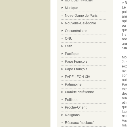
Mont Saint-Michel
> B
Le 
Musique
poi
Notre-Dame de Paris
âne
opt
Nouvelle-Calédonie
pu 
que
Oecuménisme
Il 
ONU
hon
arg
Otan
Sin
Pacifique
Mon
Pape François
Je 
exp
Pape François
ave
con
PAPE LÉON XIV
out
Patrimoine
Pau
exp
Planète chrétienne
dép
aux
Politique
et 
qu'
Proche-Orient
lab
Religions
d'u
Vou
Réseaux "sociaux"
mai