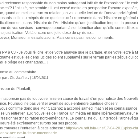
 directement responsable du non moins outrageant intitulé de l'exposition: "Je croi
acles"? L'intitulé, me semble-t-il, est censé mettre en perspective l'oeuvre exposée,
c, quand on met les deux en relation, on voit quelle lecture de l'oeuvre privilégient
osants: celle du mépris de ce que le crucifix représente dans l'Histoire en général e
ticulièrement, dans l'Histoire de l'Art. Histoire qu'une justification inepte - la presse d
ne de vos services - convoque pourtant à son bénéfice alors qu'elle contredit ex
ite justification. Voilà encore une jolie dose de cynisme...
evez, Monsieur, mes salutations. Mais certes pas mes compliments.
e PP à CJ - Je vous félicite, et de votre analyse que je partage, et de votre lettre à M
drame est que les gens lucides soient supplantés sur le terrain par les zébus qui c
s le piège des charlatans... ]
ponse au commentaire
t par : Ch. Jauffret / | 18/04/2011
sieur de Plunkett,
e n'apprécie pas du tout votre mise en cause du travail d'un journaliste des Nouvell
nce. Pourquoi ne pas vérifier avant de sous-entendre quelque chose ?
vous confirme donc que Mgr Cattenoz a accordé samedi matin et en connaissance
se un entretien aux Nouvelles de France, un média en ligne libéral-conservateur e
fessionnel d'inspiration nord-américaine. Le journaliste qui a interrogé l'archevêq
illeurs été extrêmement surpris par ses propos.
s trouverez l'entretien à cette adresse :
http://www.ndf.fr/la-une/17-04-2011/piss-chr
tenoz-accuse-la-franc-maconnerie