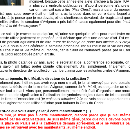
moins-et, lorsque cette année elle a été affichée à la gare TGV e
à plusieurs endroits publicitaires, d'abord personne n'a prêté 
car on n'arrivait pas à lire
"Piss Christ"
, mais à partir du mome
lisé que cette oeuvre était en fait un crucifix posé dans un verre dans lequel a
tiste, là, je pense que je me devais, et les chrétiens se devaient, de réagir, ainsi qu
orités civiles : le sénateur d'Avignon a pris fait été cause également pour dire
"mai
inte à la foi des croyants !"
 ce soit si je crache sur quelqu'un, si j'urine sur quelqu'un, c'est pour manifester 
'artiste utilise justement ce procédé, et il déclare que c'est une oeuvre d'art. Est-ce
it de pouvoir agir ainsi et de dire
"c'est de l'art et je ne porte pas atteinte aux croy
ix que nous allons célébrer la semaine prochaine est au coeur de la vie des croy
 au coeur de la vie même du monde, car le Salut de l'humanité passe par la Croix
la Croix est bafouée par un artiste.
rs, la photo datait de 27 ans, avec le secrétariat de la conférence épiscopale, on 
r savoir s'il fallait porter plainte officiellement. J'ai simplement, finalement,
acter le directeur de la collection Lambert, ainsi que les autorités civiles d'Avignon.
vous a répondu, Eric Mézil, le directeur de la collection ?
olument pas. Il dit ne pas avoir reçu mon e-mail, je lui ai renvoyé par voie postale.
is que la décision de la mairie d'Avignon, comme de M. Mézil, est de garder un sil
user tout contact. Alors que, personnellement, mon désir était d'organiser une renc
échir : quelle signification à l'utilisation de symboles religieux dans de telles condit
le titre de l'exposition est
"je crois aux miracles"
? Je ne vois pas le rapport entre 
n tel agissement en utilisant l'urine pour bafouer la Croix du Christ.
) Est-ce que vous allez y aller, à cette manifestation ? (...)
rs moi,
je n'irai pas à cette manifestation
, d'abord parce que
je n'ai mêm
tacté par les organisateurs.
Je
suis même gêné
, parce que nous devons ouvri
 la place du Palais et à la cathédrale demain après-midi, et
je ne voudrais pa
nes se retrouvent avec les manifestants
, au même endroit.