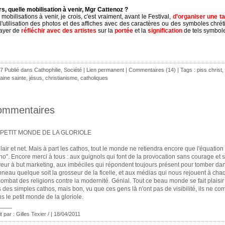
rs, quelle mobilisation à venir, Mgr Cattenoz ?
mobilisations à venir, je crois, c'est vraiment, avant le Festival,
d
'
organiser une ta
 l'utilisation des photos et des affiches avec des caractères ou des symboles chrét
ayer de
réfléchir avec des artistes
sur la
portée
et la
signification
de tels symbol
7 Publié dans
Cathophilie
,
Société
|
Lien permanent
|
Commentaires (14)
| Tags :
piss christ
,
ine sainte
,
jésus
,
christianisme
,
catholiques
ommentaires
 PETIT MONDE DE LA GLORIOLE
lair et net. Mais à part les cathos, tout le monde ne retiendra encore que l'équation
ho". Encore merci à tous : aux guignols qui font de la provocation sans courage et 
eur à but marketing, aux imbéciles qui répondent toujours présent pour tomber dan
neau quelque soit la grosseur de la ficelle, et aux médias qui nous rejouent à cha
combat des religions contre la modernité. Génial. Tout ce beau monde se fait plaisir 
 des simples cathos, mais bon, vu que ces gens là n'ont pas de visibilité, ils ne co
s le petit monde de la gloriole.
____
t par : Gilles Texier / | 18/04/2011