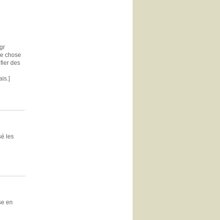
gr
que chose
fier des
is.]
sé les
se en