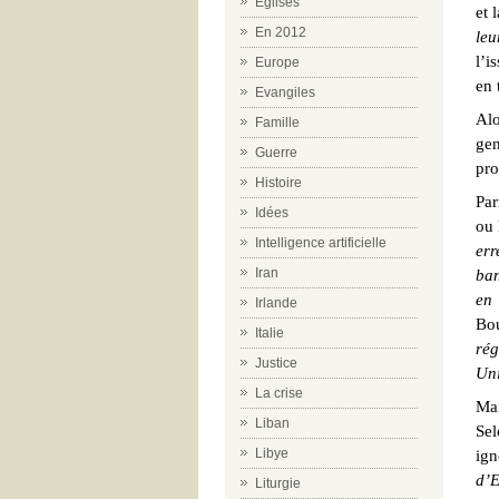
Eglises
et 
En 2012
leu
l’i
Europe
en 
Evangiles
Alo
Famille
gen
Guerre
pro
Histoire
Par
Idées
ou 
Intelligence artificielle
err
Iran
ban
en 
Irlande
Bo
Italie
rég
Justice
Uni
La crise
Mai
Liban
Sel
Libye
ign
d’E
Liturgie