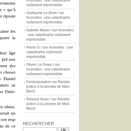
Incendies : une catastrophe
atrimoine
nullement imprévisible
re »
qu’à
Guillaume Le Bizet /
sur
t riposte
Incendies : une catastrophe
nullement imprévisible
Isabelle Meyer /
sur
Incendies
uiner les
: une catastrophe nullement
parer la
imprévisible
Pierre O. /
sur
Incendies : une
catastrophe nullement
leur âge
imprévisible
i fait une
Olivier Le Pivain /
sur
ment des
Incendies : une catastrophe
es choses
nullement imprévisible
»
Daniel
Fondudaviation
sur
Rendre
 dans sa
justice à la pensée de Marc
ux Etats-
Bloch
Renaud Voyer /
sur
Rendre
justice à la pensée de Marc
es obtus.
Bloch
erait un
core trop
RECHERCHER
tu de ce