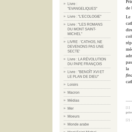
Pri
Livre :
de 
"EVANGELIQUES"
Livre : "L'ECOLOGIE"
Le 
cat
Livre : "LES ROMANS
DU MONT SAINT-
dir
MICHEL"
col
LIVRE : 'CATHOS, NE
rép
DEVENONS PAS UNE
mé
SECTE'
adm
Livre : LA RÉVOLUTION
pas
DU PAPE FRANÇOIS
la 
Livre : "BENOÎT XVI ET
fin
LE PLAN DE DIEU"
cat
Loisirs
Macron
__
Médias
[1]
Mer
priv
Moeurs
[2]
Monde arabe