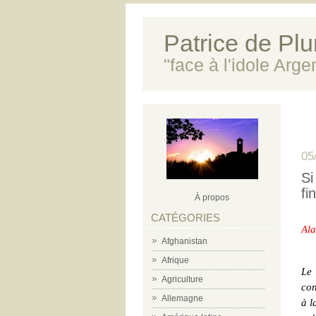
Patrice de Plun
"face à l'idole Arg
05
Si
fi
À propos
CATÉGORIES
Ala
Afghanistan
Afrique
Le
Agriculture
con
Allemagne
à l