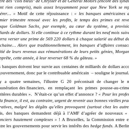
ère des "cols bleus" de Chrysler et de General Motors (encore des synd
ont rien compris), mais assez bruyamment pour que New York se re
pérer… »
Motif de cette réjouissance :
« les banques américaines 
mier trimestre renoué avec les profits, le temps des primes est re
nque Goldman Sachs, par exemple, au cœur du système, a provisi
liards de dollars. Si elle continue à ce rythme durant les neuf mois suiva
rra verser une prime de 569 220 dollars à chaque salarié au début d
chaine… Alors que traditionnellement, les banques d’affaires consac
tié de leurs revenus aux rémunérations de leurs petits génies, Morga
pprête, cette année, à leur reverser 68 % du gâteau. »
 banques doivent leur survie aux centaines de milliards de dollars acc
gouvernement, donc par le contribuable américain
– souligne le journal
 y a quatre semaines, l'illustre G 20 préconisait de changer le
unération des financiers, en remplaçant les primes pousse-au-crime
ritères durables ».
N’était-ce qu’un effet d’annonce ?
« Pour les profe
la finance, il est, au contraire, urgent de revenir aux bonnes vieilles prat
ratives, malgré les dégâts qu’elles provoquent (surtout chez les autr
ris, des banques demandent déjà à l’AMF d’agréer de nouveaux
« 
anciers hautement complexes »
! A Bruxelles, la Commission entre e
tre les gouvernements pour servir les intérêts des
hedge funds.
A Berlin