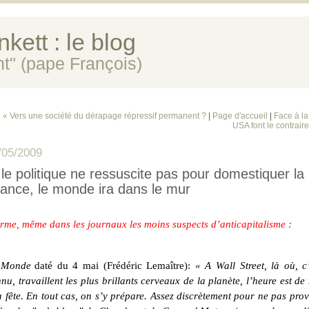
kett : le blog
ent" (pape François)
« Vers une société du dérapage répressif permanent ?
|
Page d'accueil
|
Face à la 
USA font le contrair
/05/2009
 le politique ne ressuscite pas pour domestiquer la
nance, le monde ira dans le mur
rme, même dans les journaux les moins suspects d’anticapitalisme :
 Monde
daté du 4 mai (Frédéric Lemaître):
« A Wall Street, là où, c
nu, travaillent les plus brillants cerveaux de la planète, l’heure est d
a fête. En tout cas, on s’y prépare. Assez discrètement pour ne pas pro