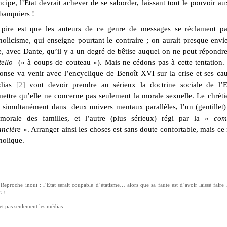
ncipe, l’Etat devrait achever de se saborder, laissant tout le pouvoir au
banquiers !
pire est que les auteurs de ce genre de messages se réclament pa
holicisme, qui enseigne pourtant le contraire ; on aurait presque envi
e, avec Dante, qu’il y a un degré de bêtise auquel on ne peut répond
tello
(« à coups de couteau »). Mais ne cédons pas à cette tentation.
onse va venir avec l’encyclique de Benoît XVI sur la crise et ses ca
dias
[2]
vont devoir prendre au sérieux la doctrine sociale de l’Eg
ettre qu’elle ne concerne pas seulement la morale sexuelle. Le chréti
 simultanément dans deux univers mentaux parallèles, l’un (gentillet)
morale des familles, et l’autre (plus sérieux) régi par la
« comp
ancière
». Arranger ainsi les choses est sans doute confortable, mais ce 
holique.
_______
Reproche inouï : l’Etat serait coupable d’étatisme… alors que sa faute est d’avoir laissé faire 
é !
et pas seulement les médias.