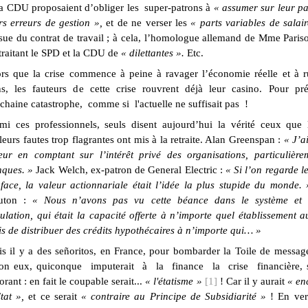
la CDU proposaient d’obliger les super-patrons à
« assumer sur leur p
rs erreurs de gestion »,
et de ne verser les
« parts variables de salai
ssue du contrat de travail ; à cela, l’homologue allemand de Mme Pariso
traitant le SPD et la CDU de
« dilettantes ».
Etc.
rs que la crise commence à peine à ravager l’économie réelle et à r
s, les fauteurs de cette crise rouvrent déjà leur casino. Pour pré
chaine catastrophe, comme si l'actuelle ne suffisait pas !
mi ces professionnels, seuls disent aujourd’hui la vérité ceux que 
leurs fautes trop flagrantes ont mis à la retraite. Alan Greenspan :
« J’a
eur en comptant sur l’intérêt privé des organisations, particulière
ques. »
Jack Welch, ex-patron de General Electric :
« Si l’on regarde l
face, la valeur actionnariale était l’idée la plus stupide du monde. 
uton :
« Nous n’avons pas vu cette béance dans le système et
ulation, qui était la capacité offerte à n’importe quel établissement a
s de distribuer des crédits hypothécaires à n’importe qui… »
s il y a des señoritos, en France, pour bombarder la Toile de messag
on eux, quiconque imputerait à la finance la crise financière, s
orant : en fait le coupable serait...
« l'étatisme »
[1]
!
Car il y aurait
« en
tat »,
et ce serait
« contraire au Principe de Subsidiarité »
! En ver