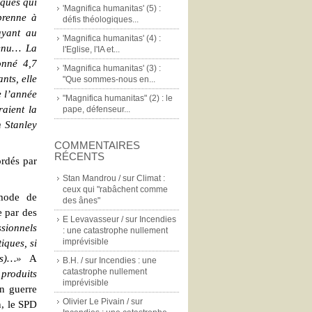
iqués qui
'Magnifica humanitas' (5) :
prenne à
défis théologiques...
ayant au
'Magnifica humanitas' (4) :
venu… La
l'Eglise, l'IA et...
onné 4,7
'Magnifica humanitas' (3) :
nts, elle
"Que sommes-nous en...
e l’année
"Magnifica humanitas" (2) : le
raient la
pape, défenseur...
n Stanley
COMMENTAIRES
RÉCENTS
ordés par
.
Stan Mandrou /
sur
Climat :
ceux qui "rabâchent comme
 mode de
des ânes"
 par des
E Levavasseur /
sur
Incendies
ssionnels
: une catastrophe nullement
imprévisible
iques, si
es)…»
A
B.H. /
sur
Incendies : une
catastrophe nullement
produits
imprévisible
n guerre
Olivier Le Pivain /
sur
, le SPD