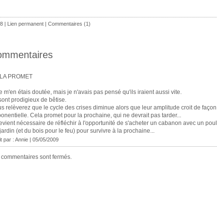
8 |
Lien permanent
|
Commentaires (1)
ommentaires
LA PROMET
e m'en étais doutée, mais je n'avais pas pensé qu'ils iraient aussi vite.
 sont prodigieux de bêtise.
s relèverez que le cycle des crises diminue alors que leur amplitude croit de façon
onentielle. Cela promet pour la prochaine, qui ne devrait pas tarder...
devient nécessaire de réfléchir à l'opportunité de s'acheter un cabanon avec un poula
jardin (et du bois pour le feu) pour survivre à la prochaine...
t par :
Annie
| 05/05/2009
 commentaires sont fermés.