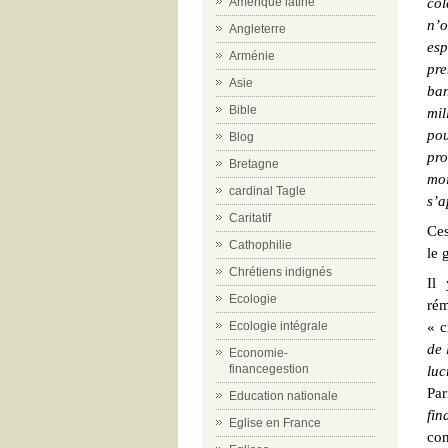
Amérique latine
col
n’
Angleterre
es
Arménie
pre
Asie
ba
Bible
mil
pou
Blog
pro
Bretagne
moi
cardinal Tagle
s’a
Caritatif
Ces
Cathophilie
le 
Chrétiens indignés
Il
Ecologie
rém
Ecologie intégrale
« c
de 
Economie-
financegestion
luc
Pa
Education nationale
fin
Eglise en France
con