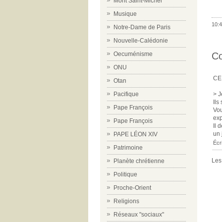
Mont Saint-Michel
Musique
10:4
Notre-Dame de Paris
Nouvelle-Calédonie
Oecuménisme
C
ONU
CE
Otan
Pacifique
> J
Ils
Pape François
Vou
exp
Pape François
Il 
un 
PAPE LÉON XIV
Écri
Patrimoine
Les
Planète chrétienne
Politique
Proche-Orient
Religions
Réseaux "sociaux"