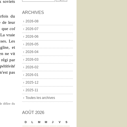
x soviets
ARCHIVES
rfois du
2026-08
e de leur
re que
col
2026-07
 La vraie
2026-06
uses. Les
2026-05
lise, et
2026-04
en ne vit
 régi par
2026-03
étitivité
2026-02
n'est pas
2026-01
2025-12
2025-11
Toutes les archives
le délire du
AOÛT 2026
D
L
M
M
J
V
S