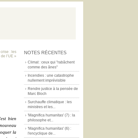
crise : les
NOTES RÉCENTES
e de l’UE »
Climat : ceux qui "rabâchent
comme des ânes"
Incendies : une catastrophe
nullement imprévisible
Rendre justice à la pensée de
Marc Bloch
Surchauffe climatique : les
ministres et les...
'Magnifica humanitas' (7) : la
’est bien
philosophe et...
e nouveau
'Magnifica humanitas' (6) :
voquer la
l'encyclique de...