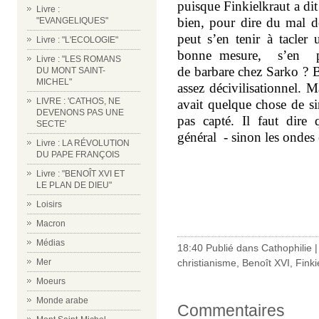
puisque Finkielkraut a di
Livre :
bien, pour dire du mal d
"EVANGELIQUES"
peut s’en tenir à tacler
Livre : "L'ECOLOGIE"
bonne mesure, s’en p
Livre : "LES ROMANS
de barbare chez Sarko ? B
DU MONT SAINT-
MICHEL"
assez décivilisationnel. 
LIVRE : 'CATHOS, NE
avait quelque chose de s
DEVENONS PAS UNE
pas capté. Il faut dire
SECTE'
général - sinon les ondes
Livre : LA RÉVOLUTION
DU PAPE FRANÇOIS
Livre : "BENOÎT XVI ET
LE PLAN DE DIEU"
Loisirs
Macron
Médias
18:40 Publié dans
Cathophilie
Mer
christianisme
,
Benoît XVI
,
Finki
Moeurs
Monde arabe
Commentaires