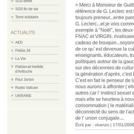
SOS bébé
> Merci à Monsieur de Guilb
SOS fin de vie
référence de G. Leclerc est t
Terre solidaire
toujours preneur...entre pa
G. Leclerc...et je vois comme 
exemple à "Noël", les deux
ACTUALITE
FNAC et VIRGIN, rivalisaien
cadeau de bouquin...soyons l
AED
de ce qu' est devenue la cul
Fidèle 34
enseignants, éducateurs, tra
La Vie
politiques autour de la gauc
Patriarcat melkite
sur des décennies de culture
d'Antioche
la génération d'après, c'est 
Paul Jorion
C'est en fait le penseur de 
nous aurons à affronter ( ell
Radio Vatican
autres car l' instinct sexuel 
UKRAINE
mais elle se heurtera à nou
consommation ( le matériali
déconnecté du sens de l'ac
de l' union conjugale....
Écrit par : vicenzo | 17/01/200