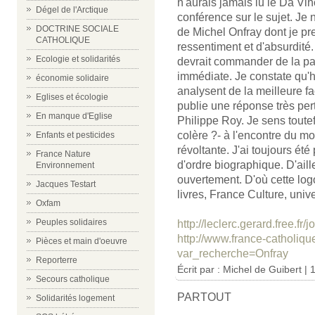
n'aurais jamais lu le Da Vi
Dégel de l'Arctique
conférence sur le sujet. Je 
DOCTRINE SOCIALE
de Michel Onfray dont je pr
CATHOLIQUE
ressentiment et d'absurdité
Ecologie et solidarités
devrait commander de la pa
immédiate. Je constate qu'h
économie solidaire
analysent de la meilleure 
Eglises et écologie
publie une réponse très pert
En manque d'Eglise
Philippe Roy. Je sens toute
colère ?- à l'encontre du m
Enfants et pesticides
révoltante. J'ai toujours été
France Nature
d'ordre biographique. D'ail
Environnement
ouvertement. D'où cette log
Jacques Testart
livres, France Culture, univ
Oxfam
Peuples solidaires
http://leclerc.gerard.free.f
http://www.france-catholiq
Pièces et main d'oeuvre
var_recherche=Onfray
Reporterre
Écrit par :
Michel de Guibert
| 
Secours catholique
PARTOUT
Solidarités logement