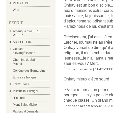
VIDÉOS P.P.
Onfray est un bon disciple...
Web
aux dimensions extra- corpo
jouissance, la jouissance, t
d'épicurisme soit-disant subti
ESPRIT
Parlez-nous de lui, c'est int
Amérique : WHERE
PETER IS
Précisément, j'ai assisté 
Larcher, journaliste au Péle
AR GEDOUR
Onfray venait de dire qu' il 
Cellules
religieux, il me semble dan
d'évangélisation
jeunesse...je n'ai jamais retr
Chemins de Saint
sauriez-vous? Merci.
Michel
Écrit par : vicenzo | 16/01/200
Collège des Bernardins
Eglise catholique
Onfray mieux d'être sourd
Franz Stock
> Votre information permet d
Institut JM Lustiger
bourgeois. Il n'y a pas de c
l'Ecriture
chaque classe. Un grand ma
Mont Saint-Michel
Écrit par : Krapstschouk | 16/
Patriarcat Jérusalem