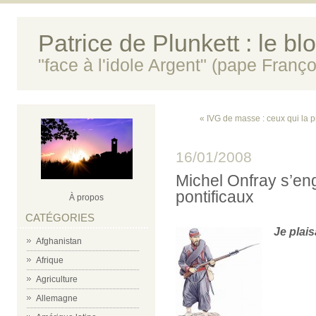
Patrice de Plunkett : le bl
"face à l'idole Argent" (pape Franço
« IVG de masse : ceux qui la p
16/01/2008
Michel Onfray s’en
pontificaux
À propos
CATÉGORIES
Je plais
Afghanistan
m
Afrique
m
Agriculture
Allemagne
m