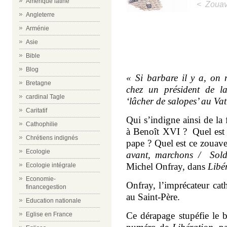
Amérique latine
< Zouave
Angleterre
Arménie
m
Asie
Bible
m
Blog
« Si barbare il y a, on 
Bretagne
chez un président de l
cardinal Tagle
‘lâcher de salopes’ au V
Caritatif
Qui s’indigne ainsi de la
Cathophilie
à Benoît XVI ?
Quel est
Chrétiens indignés
pape ? Quel est ce zouave
Ecologie
avant, marchons /
Sold
Michel Onfray, dans
Libé
Ecologie intégrale
Economie-
Onfray, l’imprécateur cat
financegestion
au Saint-Père.
Education nationale
Ce dérapage stupéfie le 
Eglise en France