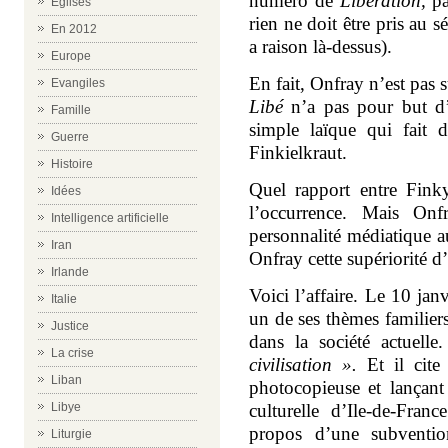
numéro de
Libération,
pa
Eglises
rien ne doit être pris au s
En 2012
a raison là-dessus).
Europe
En fait, Onfray n’est pas 
Evangiles
Libé
n’a pas pour but d’
Famille
simple laïque qui fait d
Guerre
Finkielkraut.
Histoire
Quel rapport entre Fink
Idées
l’occurrence. Mais Onf
Intelligence artificielle
personnalité médiatique a
Iran
Onfray cette supériorité d
Irlande
Voici l’affaire. Le 10 jan
Italie
un de ses thèmes familier
Justice
dans la société actuelle
La crise
civilisation ».
Et il cite 
Liban
photocopieuse et lançant
Libye
culturelle d’Ile-de-Fra
propos d’une subventio
Liturgie