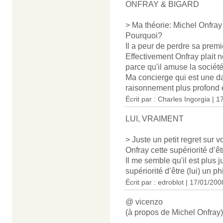
ONFRAY & BIGARD
> Ma théorie: Michel Onfray
Pourquoi?
Il a peur de perdre sa pre
Effectivement Onfray plait 
parce qu'il amuse la sociét
Ma concierge qui est une da
raisonnement plus profond e
Écrit par : Charles Ingorgia | 
LUI, VRAIMENT
> Juste un petit regret sur v
Onfray cette supériorité d’ê
Il me semble qu'il est plus j
supériorité d’être (lui) un ph
Écrit par : edroblot | 17/01/200
@ vicenzo
(à propos de Michel Onfray)