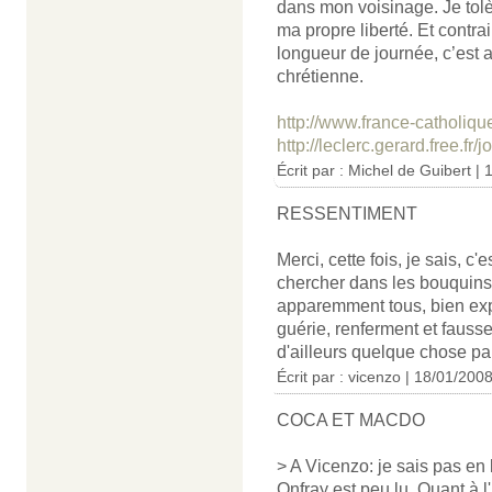
dans mon voisinage. Je tolè
ma propre liberté. Et contra
longueur de journée, c’est 
chrétienne.
http://www.france-catholiqu
http://leclerc.gerard.free.f
Écrit par :
Michel de Guibert
| 
RESSENTIMENT
Merci, cette fois, je sais, c'
chercher dans les bouquins 
apparemment tous, bien exp
guérie, renferment et faussent
d'ailleurs quelque chose par
Écrit par : vicenzo | 18/01/200
COCA ET MACDO
> A Vicenzo: je sais pas en
Onfray est peu lu. Quant à l