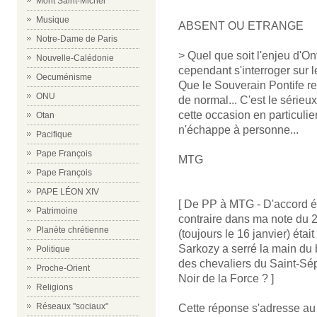
Mont Saint-Michel
Musique
ABSENT OU ETRANGE
Notre-Dame de Paris
> Quel que soit l'enjeu d'On
Nouvelle-Calédonie
cependant s'interroger sur l
Oecuménisme
Que le Souverain Pontife re
ONU
de normal... C'est le sérieu
cette occasion en particulie
Otan
n'échappe à personne...
Pacifique
Pape François
MTG
Pape François
PAPE LÉON XIV
[ De PP à MTG - D'accord év
Patrimoine
contraire dans ma note du 2
Planète chrétienne
(toujours le 16 janvier) éta
Sarkozy a serré la main du 
Politique
des chevaliers du Saint-Sépul
Proche-Orient
Noir de la Force ? ]
Religions
Réseaux "sociaux"
Cette réponse s'adresse a