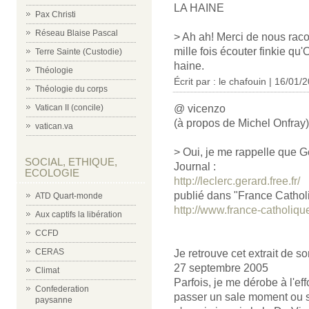
LA HAINE
Pax Christi
Réseau Blaise Pascal
> Ah ah! Merci de nous racon
mille fois écouter finkie qu'
Terre Sainte (Custodie)
haine.
Théologie
Écrit par :
le chafouin
| 16/01/
Théologie du corps
Vatican II (concile)
@ vicenzo
(à propos de Michel Onfray)
vatican.va
> Oui, je me rappelle que Gé
SOCIAL, ETHIQUE,
Journal :
ECOLOGIE
http://leclerc.gerard.free.fr/
publié dans "France Catholi
ATD Quart-monde
http://www.france-catholique
Aux captifs la libération
CCFD
CERAS
Je retrouve cet extrait de so
27 septembre 2005
Climat
Parfois, je me dérobe à l'eff
Confederation
passer un sale moment ou s
paysanne