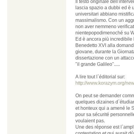
Il testo originale dell'interv
lascia spazio a dubbi ed è 
universitari abbiano mistifi
massimalismo. Con un aggra
non aver nemmeno verificato 
nientepopodimenoché su W
Ed è ancora più incredibile l
Benedetto XVI alla domanda 
giovane, durante la Giorna
dissertazione con un attacco 
"il grande Galileo".....
A lire tout l`éditorial sur:
http://www.korazym.org/ne
On peut se demander comme
quelques dizaines d`étudiant
et honteux qui a amené le Sa
pour sa sécurité personnelle
voulaient pas.
Une des réponse est l`ampli
contestation et qui aurait dù