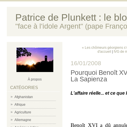
Patrice de Plunkett : le bl
"face à l'idole Argent" (pape Franço
« Les chômeurs géorgiens s’ég
d'accueil
|
IVG de m
16/01/2008
Pourquoi Benoît XV
La Sapienza
À propos
CATÉGORIES
L'affaire réelle... et ce qu
Afghanistan
Afrique
m
Agriculture
m
Allemagne
Benoît XVI a dû annuler 