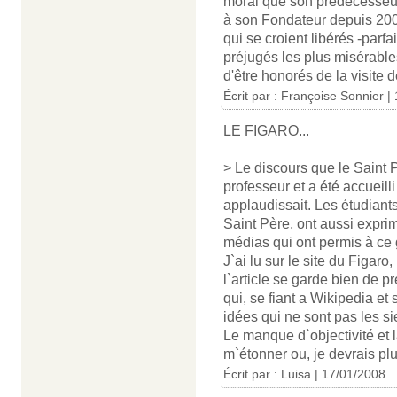
moral que son prédécesseur 
à son Fondateur depuis 200
qui se croient libérés -parf
préjugés les plus misérable
d'être honorés de la visite 
Écrit par : Françoise Sonnier |
LE FIGARO...
> Le discours que le Saint P
professeur et a été accueilli
applaudissait. Les étudiant
Saint Père, ont aussi expri
médias qui ont permis à ce 
J`ai lu sur le site du Figaro
l`article se garde bien de p
qui, se fiant a Wikipedia et 
idées qui ne sont pas les s
Le manque d`objectivité et
m`étonner ou, je devrais plu
Écrit par : Luisa | 17/01/2008