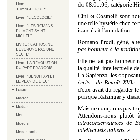
du 08.01.06, catégorie His
Livre :
"EVANGELIQUES"
Cini et Cosmelli sont not
Livre : "L'ECOLOGIE"
une telle hystérie chez cer
Livre : "LES ROMANS
issue était l'annulation...
DU MONT SAINT-
MICHEL"
Romano Prodi, gêné, a ten
LIVRE : 'CATHOS, NE
pas honneur à la tradition
DEVENONS PAS UNE
SECTE'
Elle ne fait pas honneur
Livre : LA RÉVOLUTION
la qualité
intellectuelle d
DU PAPE FRANÇOIS
La Sapienza, les opposan
Livre : "BENOÎT XVI ET
LE PLAN DE DIEU"
écrits de Benoît XVI».
S
d'eux avait dû regarder le
Loisirs
puisque Ratzinger y disait 
Macron
Médias
Mais ne comptons pas trop
Attendons-nous plutôt
Mer
ultraconservatrices de B
Moeurs
intellectuels italiens. »
Monde arabe