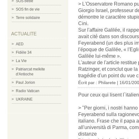
SOS bébé
> L'Osservatore Romano publ
SOS fin de vie
Giorgio Israel, professeur 
démontre le caractère stupi
Terre solidaire
Cini.
Sur l'affaire Galilée, il rap
ACTUALITE
avait cité dans son discour
Feyerabend (un des plus imp
AED
l'époque de Galilée, « l'Egli
Fidèle 34
Galilée lui-même ».
La Vie
L'auteur de l'article restitu
Ratzinger, et conclut que 
Patriarcat melkite
d'Antioche
tragédie d'un point du vue cu
Écrit par : Philarete | 16/01/20
Paul Jorion
Radio Vatican
Pour ceux qui lisent l`italien
UKRAINE
> "Per giorni, i nostri hanno
Feyerabend sulla ragionevo
italiano. Frase che il papa
all'università di Parma, co
distanze