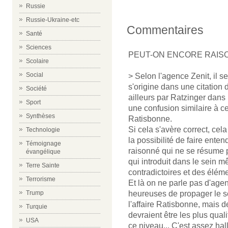
Russie
Russie-Ukraine-etc
Commentaires
Santé
Sciences
PEUT-ON ENCORE RAIS
Scolaire
Social
> Selon l'agence Zenit, il se
s'origine dans une citation d
Société
ailleurs par Ratzinger dans 
Sport
une confusion similaire à c
Synthèses
Ratisbonne.
Si cela s'avère correct, cel
Technologie
la possibilité de faire ent
Témoignage
raisonné qui ne se résume p
évangélique
qui introduit dans le sein m
Terre Sainte
contradictoires et des éléme
Terrorisme
Et là on ne parle pas d'age
Trump
heureuses de propager le s
l'affaire Ratisbonne, mais 
Turquie
devraient être les plus quali
USA
ce niveau... C'est assez hal