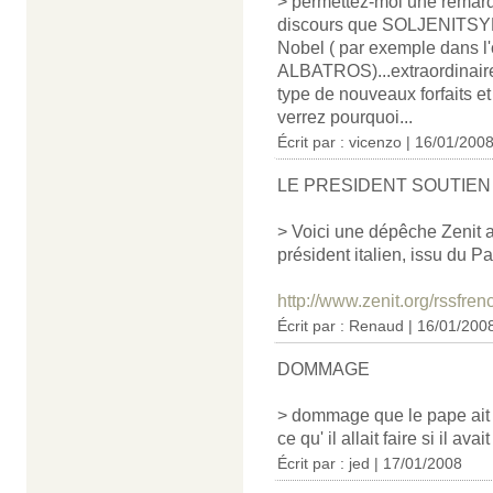
> permettez-moi une remarq
discours que SOLJENITSYNE 
Nobel ( par exemple dan
ALBATROS)...extraordinaire.
type de nouveaux forfaits et 
verrez pourquoi...
Écrit par : vicenzo | 16/01/200
LE PRESIDENT SOUTIEN
> Voici une dépêche Zenit a
président italien, issu du P
http://www.zenit.org/rssfre
Écrit par : Renaud | 16/01/200
DOMMAGE
> dommage que le pape ait an
ce qu' il allait faire si il a
Écrit par : jed | 17/01/2008