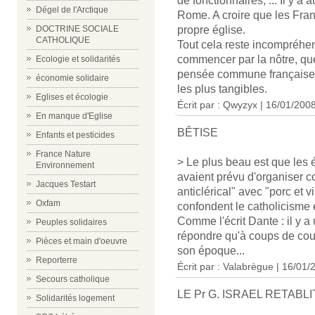
de fonctionnaires, ... Il y 
Dégel de l'Arctique
Rome. A croire que les Fran
DOCTRINE SOCIALE
propre église.
CATHOLIQUE
Tout cela reste incompréhen
commencer par la nôtre, qu
Ecologie et solidarités
pensée commune française 
économie solidaire
les plus tangibles.
Eglises et écologie
Écrit par : Qwyzyx | 16/01/200
En manque d'Eglise
BÊTISE
Enfants et pesticides
France Nature
> Le plus beau est que les 
Environnement
avaient prévu d'organiser c
Jacques Testart
anticlérical" avec "porc et v
Oxfam
confondent le catholicisme e
Comme l'écrit Dante : il y 
Peuples solidaires
répondre qu'à coups de cou
Pièces et main d'oeuvre
son époque...
Reporterre
Écrit par : Valabrègue | 16/01/
Secours catholique
LE Pr G. ISRAEL RETABLI
Solidarités logement