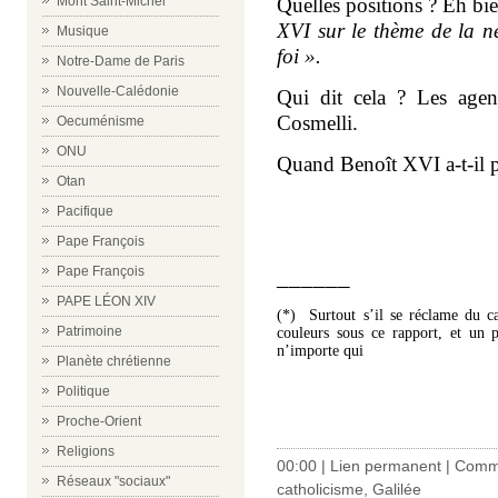
Mont Saint-Michel
Quelles positions ? Eh bi
XVI sur le thème de la né
Musique
foi ».
Notre-Dame de Paris
Nouvelle-Calédonie
Qui dit cela ? Les agen
Cosmelli.
Oecuménisme
ONU
Quand Benoît XVI a-t-il p
Otan
Pacifique
Pape François
Pape François
______
PAPE LÉON XIV
(*)
Surtout s’il se réclame du ca
Patrimoine
couleurs sous ce rapport, et un 
n’importe qui
Planète chrétienne
Politique
Proche-Orient
Religions
00:00 |
Lien permanent
|
Comme
Réseaux "sociaux"
catholicisme
,
Galilée