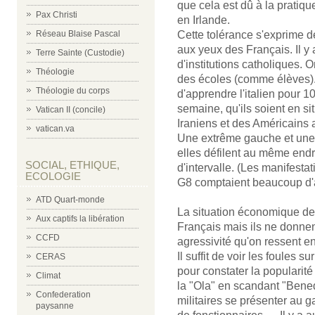
que cela est dû à la pratiqu
Pax Christi
en Irlande.
Réseau Blaise Pascal
Cette tolérance s'exprime d
aux yeux des Français. Il 
Terre Sainte (Custodie)
d'institutions catholiques.
Théologie
des écoles (comme élèves)
Théologie du corps
d'apprendre l'italien pour 1
semaine, qu'ils soient en si
Vatican II (concile)
Iraniens et des Américains a
vatican.va
Une extrême gauche et une ex
elles défilent au même endr
SOCIAL, ETHIQUE,
d'intervalle. (Les manifesta
ECOLOGIE
G8 comptaient beaucoup d'ac
ATD Quart-monde
La situation économique des
Aux captifs la libération
Français mais ils ne donne
CCFD
agressivité qu'on ressent e
Il suffit de voir les foules 
CERAS
pour constater la popularité
Climat
la "Ola" en scandant "Bened
Confederation
militaires se présenter au g
paysanne