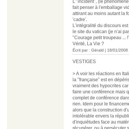
L'"incident", (le phénomène
fait penser à l'emballage vi
attirant au moins autant la 
'cadre'.
L'intégralité du discours est
le site du vatican (je n'ai pas
"Courage petit troupeau ... 
Vérité, La Vie ?
Écrit par : Gérald | 18/01/2008
VESTIGES
> A voir les réactions en Ital
la "française" est en dépéri
vraiment des hypocrites car
faire une conférence mais
complet de conférence dans
rien. Idem pour le finance
alors que la construction d
intolérable envers la répub
d'inquiétudes face au matér
récupérer, ou à persécuter s'i