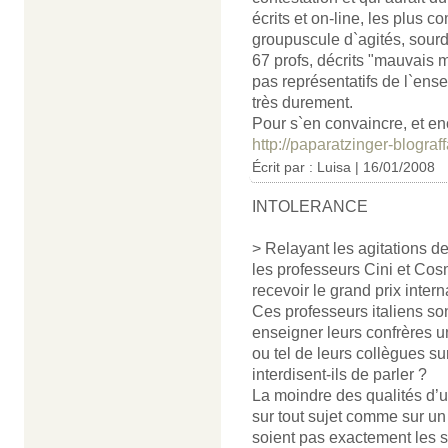
écrits et on-line, les plus 
groupuscule d`agités, sourd
67 profs, décrits "mauvais m
pas représentatifs de l`ense
très durement.
Pour s`en convaincre, et enco
http://paparatzinger-blograf
Écrit par : Luisa | 16/01/2008
INTOLERANCE
> Relayant les agitations 
les professeurs Cini et Cosm
recevoir le grand prix intern
Ces professeurs italiens so
enseigner leurs confrères u
ou tel de leurs collègues sur
interdisent-ils de parler ?
La moindre des qualités d’
sur tout sujet comme sur un s
soient pas exactement les s