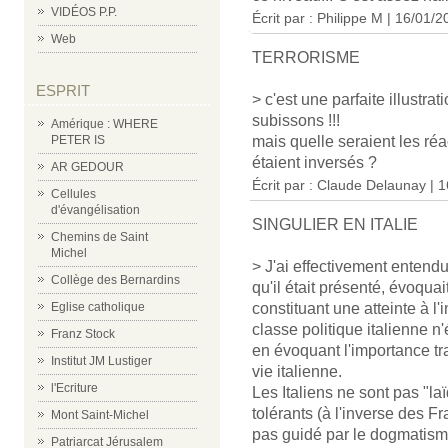
VIDÉOS P.P.
Écrit par : Philippe M | 16/01/
Web
TERRORISME
ESPRIT
> c'est une parfaite illustra
subissons !!!
Amérique : WHERE
PETER IS
mais quelle seraient les réa
étaient inversés ?
AR GEDOUR
Écrit par : Claude Delaunay | 
Cellules
d'évangélisation
SINGULIER EN ITALIE
Chemins de Saint
Michel
> J'ai effectivement entendu 
Collège des Bernardins
qu'il était présenté, évoqu
Eglise catholique
constituant une atteinte à l'
classe politique italienne 
Franz Stock
en évoquant l'importance tra
Institut JM Lustiger
vie italienne.
l'Ecriture
Les Italiens ne sont pas "laï
tolérants (à l'inverse des Fra
Mont Saint-Michel
pas guidé par le dogmatisme
Patriarcat Jérusalem