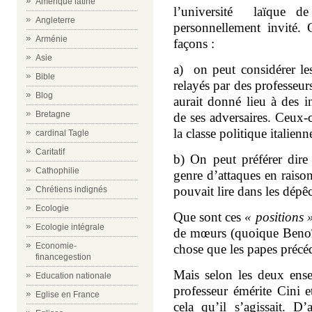
Amérique latine
l’université laïque de
Angleterre
personnellement invité. 
Arménie
façons :
Asie
a)
on peut considérer le
Bible
relayés par des professeurs
Blog
aurait donné lieu à des i
Bretagne
de ses adversaires. Ceux-ci
la classe politique italienn
cardinal Tagle
Caritatif
b) On peut préférer di
Cathophilie
genre d’attaques en raiso
pouvait lire dans les dépêc
Chrétiens indignés
Ecologie
Que sont ces
« positions 
Ecologie intégrale
de mœurs (quoique Benoît
Economie-
chose que les papes précé
financegestion
Mais selon les deux ense
Education nationale
professeur émérite Cini e
Eglise en France
cela qu’il s’agissait. 