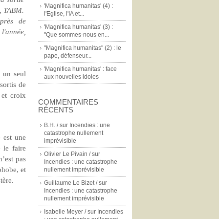
'Magnifica humanitas' (4) :
s, TABM.
l'Eglise, l'IA et...
 près de
'Magnifica humanitas' (3) :
 l'année,
"Que sommes-nous en...
"Magnifica humanitas" (2) : le
pape, défenseur...
'Magnifica humanitas' : face
à un seul
aux nouvelles idoles
sortis de
 et croix
COMMENTAIRES
RÉCENTS
B.H. /
sur
Incendies : une
catastrophe nullement
 est une
imprévisible
 le faire
Olivier Le Pivain /
sur
’est pas
Incendies : une catastrophe
phobe, et
nullement imprévisible
ère.
Guillaume Le Bizet /
sur
Incendies : une catastrophe
nullement imprévisible
Isabelle Meyer /
sur
Incendies