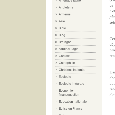
Amérique latine
ce 
Angleterre
Cet
Arménie
plu
Asie
sel
Bible
Blog
Cet
Bretagne
dép
cardinal Tagle
pro
ren
Caritatif
Cathophilie
Chrétiens indignés
Dan
Ecologie
cho
aut
Ecologie intégrale
reb
Economie-
alo
financegestion
Education nationale
Eglise en France