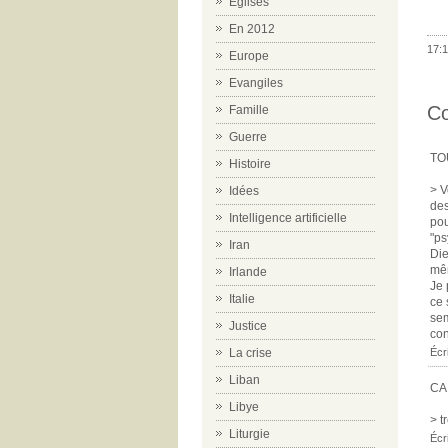
Eglises
En 2012
17:1
Europe
Evangiles
C
Famille
Guerre
TO
Histoire
> V
Idées
des
Intelligence artificielle
pou
"ps
Iran
Die
mêm
Irlande
Je 
Italie
ce 
sem
Justice
con
La crise
Écr
Liban
CA
Libye
> t
Liturgie
Écr