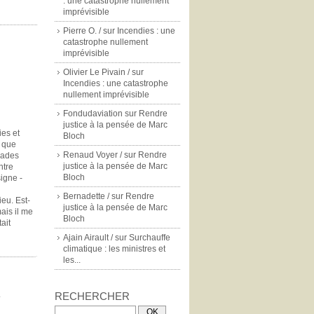
: une catastrophe nullement
imprévisible
Pierre O. /
sur
Incendies : une
catastrophe nullement
imprévisible
Olivier Le Pivain /
sur
Incendies : une catastrophe
nullement imprévisible
Fondudaviation
sur
Rendre
justice à la pensée de Marc
ies et
Bloch
t que
Renaud Voyer /
sur
Rendre
alades
justice à la pensée de Marc
ntre
Bloch
signe -
Bernadette /
sur
Rendre
ieu. Est-
justice à la pensée de Marc
ais il me
Bloch
ait
Ajain Airault /
sur
Surchauffe
climatique : les ministres et
les...
.
RECHERCHER