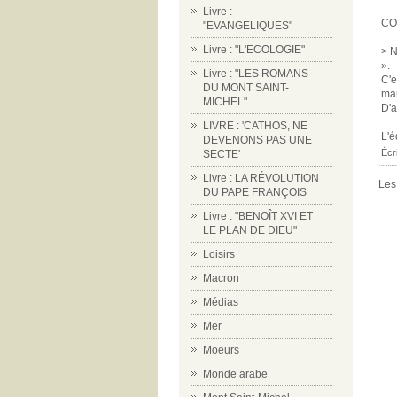
Livre :
CO
"EVANGELIQUES"
Livre : "L'ECOLOGIE"
> N
».
Livre : "LES ROMANS
C'e
DU MONT SAINT-
man
MICHEL"
D'a
LIVRE : 'CATHOS, NE
L'é
DEVENONS PAS UNE
Écr
SECTE'
Livre : LA RÉVOLUTION
Les
DU PAPE FRANÇOIS
Livre : "BENOÎT XVI ET
LE PLAN DE DIEU"
Loisirs
Macron
Médias
Mer
Moeurs
Monde arabe