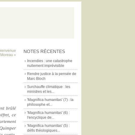
 bienvenue
NOTES RÉCENTES
Dr Moreau »
Incendies : une catastrophe
nullement imprévisible
Rendre justice à la pensée de
Marc Bloch
Surchauffe climatique : les
ministres et les...
'Magnifica humanitas' (7) : la
philosophe et...
ent brûlé
'Magnifica humanitas' (6) :
éfret, ce
l'encyclique de...
artement
'Magnifica humanitas' (5) :
 Quimper
défis théologiques...
la sortie