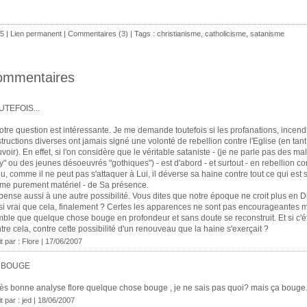
5 |
Lien permanent
|
Commentaires (3)
| Tags :
christianisme
,
catholicisme
,
satanisme
ommentaires
UTEFOIS...
otre question est intéressante. Je me demande toutefois si les profanations, incend
tructions diverses ont jamais signé une volonté de rebellion contre l'Eglise (en tan
voir). En effet, si l'on considère que le véritable sataniste - (je ne parle pas des m
y" ou des jeunes désoeuvrés "gothiques") - est d'abord - et surtout - en rebellion co
u, comme il ne peut pas s'attaquer à Lui, il déverse sa haine contre tout ce qui est 
e purement matériel - de Sa présence.
pense aussi à une autre possibilité. Vous dites que notre époque ne croit plus en D
si vrai que cela, finalement ? Certes les apparences ne sont pas encourageantes m
ble que quelque chose bouge en profondeur et sans doute se reconstruit. Et si c'ét
tre cela, contre cette possibilité d'un renouveau que la haine s'exerçait ?
it par : Flore | 17/06/2007
 BOUGE
rès bonne analyse flore quelque chose bouge , je ne sais pas quoi? mais ça bouge
it par : jed | 18/06/2007