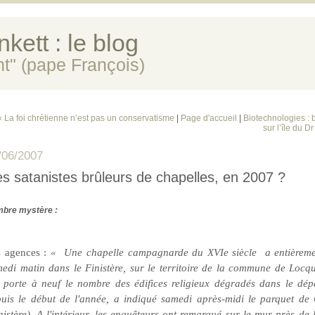
kett : le blog
ent" (pape François)
« La foi chrétienne n’est pas un conservatisme
|
Page d'accueil
|
Biotechnologies :
sur l’île du 
/06/2007
s satanistes brûleurs de chapelles, en 2007 ?
bre mystère :
s agences :
« Une chapelle campagnarde du XVIe siècle
a entièrem
edi matin dans le Finistère, sur le territoire de la commune de Locqu
 porte à neuf le nombre des édifices religieux dégradés dans le dép
uis le début de l'année, a indiqué samedi après-midi le parquet de
nistère). A l'intérieur, les enquêteurs ont remarqué sur le mur près de 