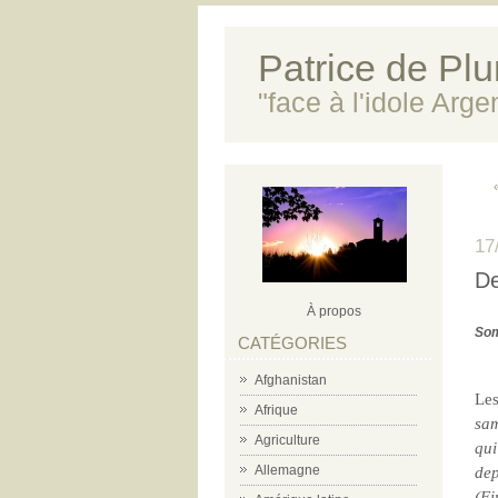
Patrice de Plun
"face à l'idole Arg
17
De
À propos
Som
CATÉGORIES
Afghanistan
Le
Afrique
sam
Agriculture
qui
Allemagne
dep
(Fi