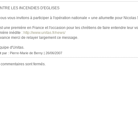
NTRE LES INCENDIES D'EGLISES
ous vous invitons à participer à l'opération nationale « une allumette pour Nicolas
st une première en France et l'occasion pour les chrétiens de faire entendre leur v
ière inédite :
http://www.unitas.fr/news/
vance merci de relayer largement ce message.
quipe d'Unitas.
it par :
Pierre-Marie de Berny
| 26/06/2007
 commentaires sont fermés.