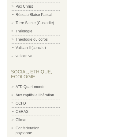
Pax Christi
Réseau Blaise Pascal
Terre Sainte (Custodie)
Théologie
Théologie du corps
Vatican II (concile)
vatican.va
SOCIAL, ETHIQUE,
ECOLOGIE
ATD Quart-monde
Aux captifs la libération
CCFD
CERAS
Climat
Confederation
paysanne