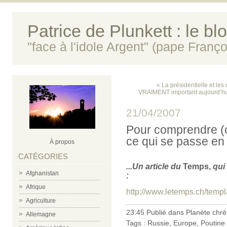
Patrice de Plunkett : le bl
"face à l'idole Argent" (pape Franço
« La présidentielle et les
VRAIMENT important aujourd’hui
21/04/2007
Pour comprendre (
ce qui se passe en 
À propos
CATÉGORIES
...Un article du
Temps,
qui
Afghanistan
:
Afrique
http://www.letemps.ch/temp
Agriculture
23:45 Publié dans
Planète chré
Allemagne
Tags :
Russie
,
Europe
,
Poutine