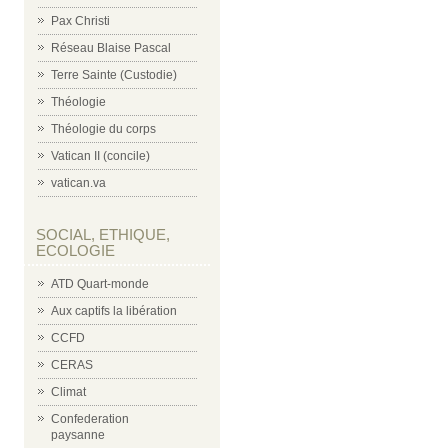
Pax Christi
Réseau Blaise Pascal
Terre Sainte (Custodie)
Théologie
Théologie du corps
Vatican II (concile)
vatican.va
SOCIAL, ETHIQUE,
ECOLOGIE
ATD Quart-monde
Aux captifs la libération
CCFD
CERAS
Climat
Confederation
paysanne