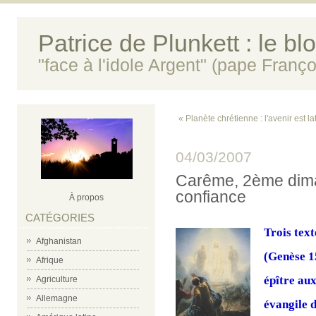
Patrice de Plunkett : le bl
"face à l'idole Argent" (pape Franço
« Planète chrétienne : l'avenir est lat
04/03/2007
Carême, 2ème diman
confiance
À propos
CATÉGORIES
Trois text
Afghanistan
(Genèse 1
Afrique
épître aux
Agriculture
Allemagne
évangile d