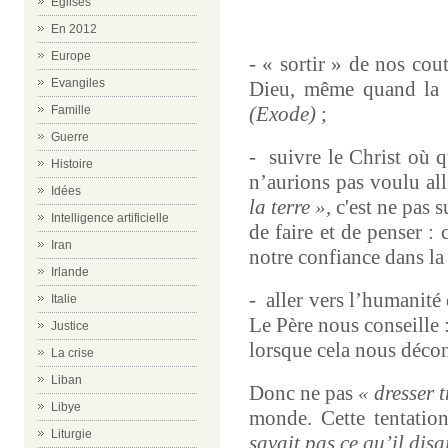
Eglises
En 2012
Europe
- « sortir » de nos cout
Evangiles
Dieu, même quand la c
(Exode)
;
Famille
Guerre
-
suivre le Christ où 
Histoire
n’aurions pas voulu al
Idées
la terre »,
c'est ne pas s
Intelligence artificielle
de faire et de penser :
Iran
notre confiance dans la
Irlande
-
aller vers l’humanité 
Italie
Le Père nous conseille 
Justice
lorsque cela nous décon
La crise
Liban
Donc ne pas
« dresser t
Libye
monde. Cette tentation
Liturgie
savait pas ce qu’il disa