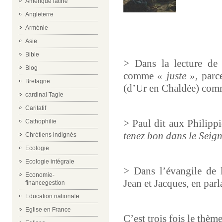
Amérique latine
Angleterre
Arménie
Asie
Bible
> Dans la lecture de
Blog
comme
« juste »,
parc
Bretagne
(d’Ur en Chaldée) comm
cardinal Tagle
Caritatif
> Paul dit aux Philipp
Cathophilie
tenez bon dans le Seign
Chrétiens indignés
Ecologie
Ecologie intégrale
> Dans l’évangile de l
Economie-
Jean et Jacques, en parl
financegestion
Education nationale
Eglise en France
C’est trois fois le thèm