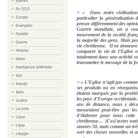
Eglises
En 2012
> « Dans notre civilisatio
Europe
particulier la généralisation
penser différemment des opini
Evangiles
Guerre mondiale, on a voul
Famille
mouvement de la société frança
la majorité des gens. Mais peut
Guerre
vie chrétienne.
Il ne demeure q
Histoire
comparer la vie de l’Eglise 
totalement dans une activité soc
Idées
transmettre le message de la f
Intelligence artificielle
Iran
> « L’Eglise n’agit pas comme 
Irlande
ses produits ou en réorganis
Italie
étaient marqués par la probl
les pays d’Europe occidentale.
Justice
ans de distance, nous y déc
La crise
mesuraient peut-être pas le
d’élaborer pour nous cette 
Liban
chrétienne… [Ces] textes son
Libye
années 50, mais comme un trésor
sort des choses nouvelles et 
Liturgie
… »