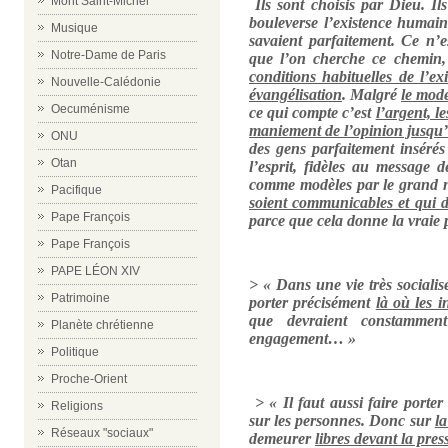
Mont Saint-Michel
Ils sont choisis par Dieu. Il
bouleverse l’existence humain
Musique
savaient parfaitement. Ce n’
Notre-Dame de Paris
que l’on cherche ce chemin
conditions habituelles de l’ex
Nouvelle-Calédonie
évangélisation
. Malgré
le mode
Oecuménisme
ce qui compte c’est
l’argent, l
maniement de l’opinion jusqu’
ONU
des gens parfaitement insérés
Otan
l’esprit, fidèles au message
comme modèles par le grand n
Pacifique
soient communicables et qui 
Pape François
parce que cela donne la vraie p
Pape François
PAPE LÉON XIV
> « Dans une vie très sociali
Patrimoine
porter précisément
là où les i
que devraient constammen
Planète chrétienne
engagement… »
Politique
Proche-Orient
> « Il faut aussi faire porter 
Religions
sur les personnes. Donc sur
l
Réseaux "sociaux"
demeurer
libres devant la pres