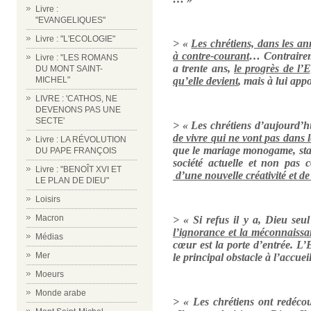
Livre :
"EVANGELIQUES"
Livre : "L'ECOLOGIE"
> «
Les chrétiens, dans les an
à contre-courant
… Contrairem
Livre : "LES ROMANS
a trente ans,
le progrès de l’E
DU MONT SAINT-
MICHEL"
qu’elle devient
, mais à lui app
LIVRE : 'CATHOS, NE
DEVENONS PAS UNE
SECTE'
> « Les chrétiens d’aujourd’h
de vivre qui ne vont pas dans l
Livre : LA RÉVOLUTION
que le mariage monogame, stable
DU PAPE FRANÇOIS
société actuelle et non pas 
Livre : "BENOÎT XVI ET
d’une nouvelle créativité et 
LE PLAN DE DIEU"
Loisirs
Macron
> « Si refus il y a, Dieu seul
l’ignorance et la méconnaissa
Médias
cœur est la porte d’entrée. L’
Mer
le principal obstacle à l’accu
Moeurs
Monde arabe
> « Les chrétiens ont redécouv