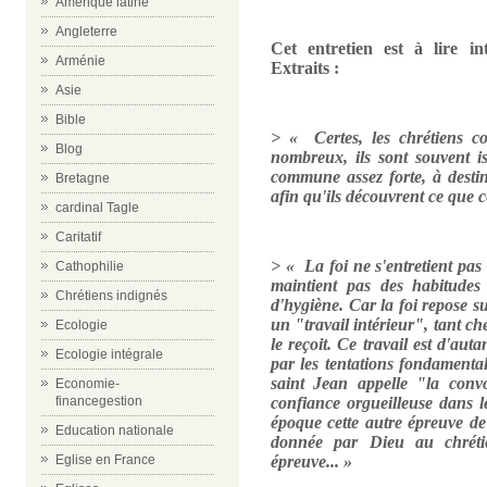
Amérique latine
Angleterre
Cet entretien est à lire in
Arménie
Extraits :
Asie
Bible
> « Certes, les chrétiens co
Blog
nombreux, ils sont souvent i
commune assez forte, à destin
Bretagne
afin qu'ils découvrent ce que c
cardinal Tagle
Caritatif
> « La foi ne s'entretient pas
Cathophilie
maintient pas des habitudes
Chrétiens indignés
d'hygiène. Car la foi repose s
un "travail intérieur", tant c
Ecologie
le reçoit. Ce travail est d'auta
Ecologie intégrale
par les tentations fondament
saint Jean appelle "la convo
Economie-
financegestion
confiance orgueilleuse dans 
époque cette autre épreuve de
Education nationale
donnée par Dieu au chrétien
Eglise en France
épreuve... »