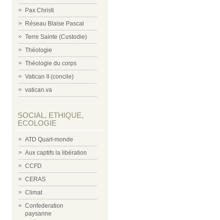
Pax Christi
Réseau Blaise Pascal
Terre Sainte (Custodie)
Théologie
Théologie du corps
Vatican II (concile)
vatican.va
SOCIAL, ETHIQUE,
ECOLOGIE
ATD Quart-monde
Aux captifs la libération
CCFD
CERAS
Climat
Confederation
paysanne