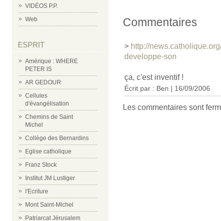
VIDÉOS P.P.
Web
Commentaires
ESPRIT
>
http://news.catholique.o
developpe-son
Amérique : WHERE
PETER IS
ça, c'est inventif !
AR GEDOUR
Écrit par :
Ben
| 16/09/2006
Cellules
d'évangélisation
Les commentaires sont ferm
Chemins de Saint
Michel
Collège des Bernardins
Eglise catholique
Franz Stock
Institut JM Lustiger
l'Ecriture
Mont Saint-Michel
Patriarcat Jérusalem