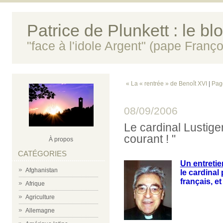
Patrice de Plunkett : le bl
"face à l'idole Argent" (pape Franço
« La « rentrée » de Benoît XVI
|
Page
08/09/2006
Le cardinal Lustiger
courant ! "
À propos
CATÉGORIES
Un entretie
Afghanistan
le cardinal
français, et
Afrique
Agriculture
Allemagne