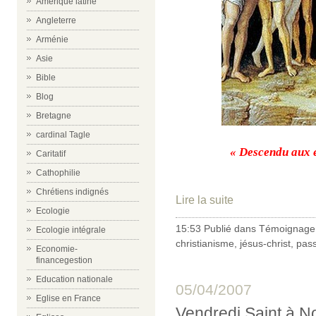
Amérique latine
Angleterre
Arménie
Asie
Bible
Blog
Bretagne
cardinal Tagle
« Descendu aux 
Caritatif
Cathophilie
Chrétiens indignés
Lire la suite
Ecologie
15:53 Publié dans
Témoignage 
Ecologie intégrale
christianisme
,
jésus-christ
,
pass
Economie-
financegestion
Education nationale
05/04/2007
Eglise en France
Vendredi Saint à N