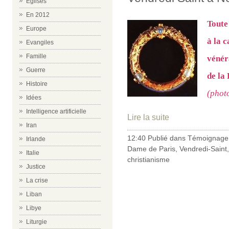
Eglises
En 2012
Toute
Europe
à la c
Evangiles
Famille
vénér
Guerre
de la 
Histoire
(phot
Idées
Intelligence artificielle
Lire la suite
Iran
12:40 Publié dans
Témoignage 
Irlande
Dame de Paris
,
Vendredi-Saint
Italie
christianisme
Justice
La crise
Liban
Libye
Liturgie