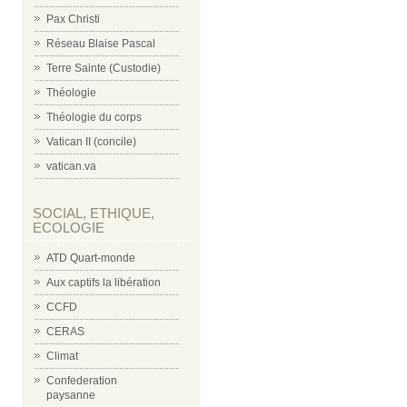
Pax Christi
Réseau Blaise Pascal
Terre Sainte (Custodie)
Théologie
Théologie du corps
Vatican II (concile)
vatican.va
SOCIAL, ETHIQUE,
ECOLOGIE
ATD Quart-monde
Aux captifs la libération
CCFD
CERAS
Climat
Confederation
paysanne