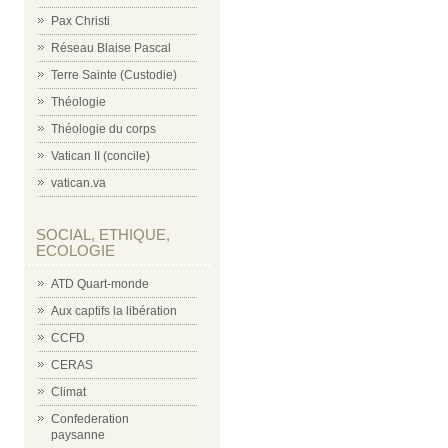
Pax Christi
Réseau Blaise Pascal
Terre Sainte (Custodie)
Théologie
Théologie du corps
Vatican II (concile)
vatican.va
SOCIAL, ETHIQUE,
ECOLOGIE
ATD Quart-monde
Aux captifs la libération
CCFD
CERAS
Climat
Confederation
paysanne