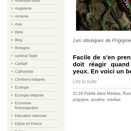
Amérique latine
Angleterre
Arménie
Asie
Bible
Les obsèques de Prigojine 
Blog
Bretagne
Facile de s'en pren
cardinal Tagle
doit réagir quand
Caritatif
yeux. En voici un b
Cathophilie
Chrétiens indignés
Lire la suite
Ecologie
11:24 Publié dans
Médias
,
Rus
Ecologie intégrale
prigojine
,
poutine
,
médias
Economie-
financegestion
Education nationale
Eglise en France