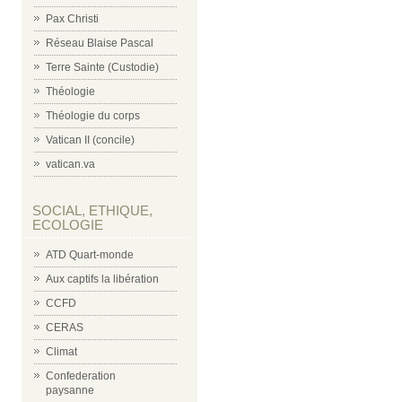
Pax Christi
Réseau Blaise Pascal
Terre Sainte (Custodie)
Théologie
Théologie du corps
Vatican II (concile)
vatican.va
SOCIAL, ETHIQUE,
ECOLOGIE
ATD Quart-monde
Aux captifs la libération
CCFD
CERAS
Climat
Confederation
paysanne