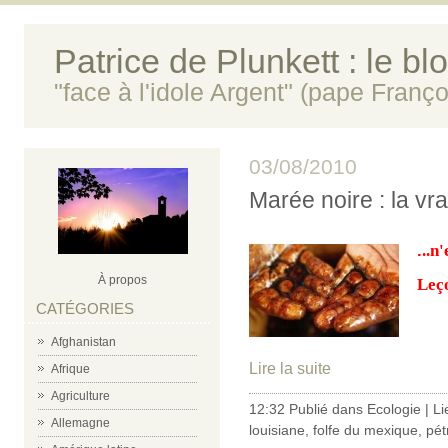
Patrice de Plunkett : le bl
"face à l'idole Argent" (pape Franço
03/08/2010
Marée noire : la vrai
.
..n
À propos
Leço
CATÉGORIES
Afghanistan
Lire la suite
Afrique
Agriculture
12:32 Publié dans
Ecologie
|
Li
Allemagne
louisiane
,
folfe du mexique
,
pét