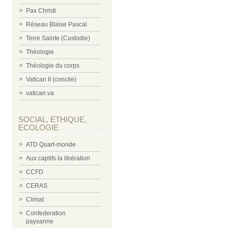
Pax Christi
Réseau Blaise Pascal
Terre Sainte (Custodie)
Théologie
Théologie du corps
Vatican II (concile)
vatican.va
SOCIAL, ETHIQUE,
ECOLOGIE
ATD Quart-monde
Aux captifs la libération
CCFD
CERAS
Climat
Confederation
paysanne