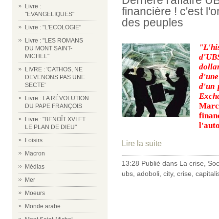
Livre :
financière ! c'est l'
"EVANGELIQUES"
des peuples
Livre : "L'ECOLOGIE"
Livre : "LES ROMANS
"
L'h
DU MONT SAINT-
d'UB
MICHEL"
dolla
LIVRE : 'CATHOS, NE
d'une
DEVENONS PAS UNE
d'un 
SECTE'
Exch
Livre : LA RÉVOLUTION
Marc 
DU PAPE FRANÇOIS
fin
Livre : "BENOÎT XVI ET
l'aut
LE PLAN DE DIEU"
Loisirs
Lire la suite
Macron
13:28 Publié dans
La crise
,
Soc
Médias
ubs
,
adoboli
,
city
,
crise
,
capitali
Mer
Moeurs
Monde arabe