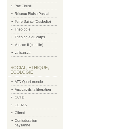
Pax Christi
Réseau Blaise Pascal
Terre Sainte (Custodie)
Théologie
Théologie du corps
Vatican II (concile)
vatican.va
SOCIAL, ETHIQUE,
ECOLOGIE
ATD Quart-monde
Aux captifs la libération
CCFD
CERAS
Climat
Confederation
paysanne