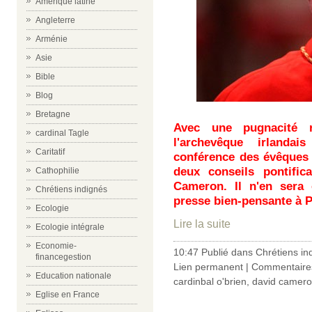
Amérique latine
Angleterre
Arménie
Asie
Bible
Blog
Bretagne
Avec une pugnacité r
cardinal Tagle
l'archevêque irlanda
Caritatif
conférence des évêques
deux conseils pontifica
Cathophilie
Cameron. Il n'en sera
Chrétiens indignés
presse bien-pensante à P
Ecologie
Lire la suite
Ecologie intégrale
Economie-
10:47 Publié dans
Chrétiens in
financegestion
Lien permanent
|
Commentaires
Education nationale
cardinbal o'brien
,
david camer
Eglise en France