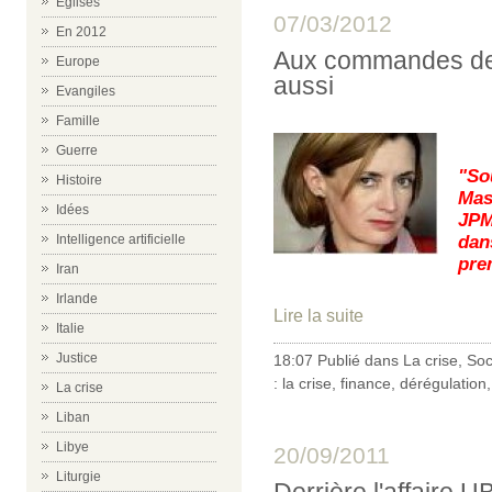
Eglises
07/03/2012
En 2012
Aux commandes de l
Europe
aussi
Evangiles
Famille
Guerre
"So
Histoire
Mas
Idées
JPM
da
Intelligence artificielle
pre
Iran
Irlande
Lire la suite
Italie
Justice
18:07 Publié dans
La crise
,
Soc
:
la crise
,
finance
,
dérégulation
La crise
Liban
Libye
20/09/2011
Liturgie
Derrière l'affaire U