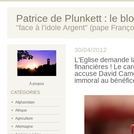
Patrice de Plunkett : le bl
"face à l'idole Argent" (pape Franço
30/04/2012
L'Eglise demande la
financières ! Le ca
accuse David Cam
immoral au bénéfice
À propos
CATÉGORIES
Afghanistan
Afrique
Agriculture
Allemagne