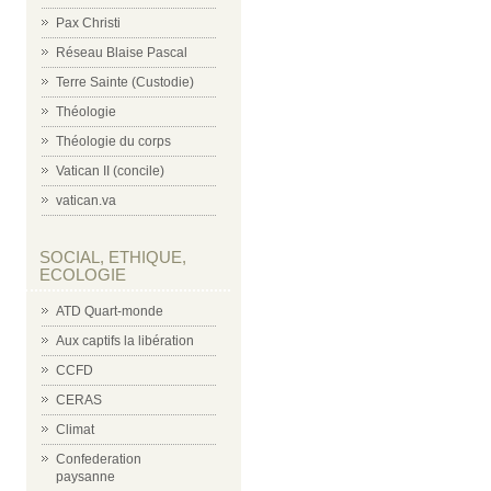
Pax Christi
Réseau Blaise Pascal
Terre Sainte (Custodie)
Théologie
Théologie du corps
Vatican II (concile)
vatican.va
SOCIAL, ETHIQUE,
ECOLOGIE
ATD Quart-monde
Aux captifs la libération
CCFD
CERAS
Climat
Confederation
paysanne