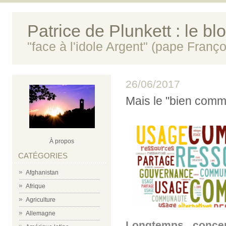
Patrice de Plunkett : le bl
"face à l'idole Argent" (pape Franço
26/06/2017
Mais le "bien commu
À propos
CATÉGORIES
Afghanistan
Afrique
Agriculture
Allemagne
Longtemps concep