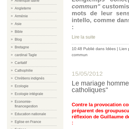
Amérique latine
commun"
customisé
Angleterre
mots de leur sens
Arménie
intello, comme dans 
Asie
:
Bible
Lire la suite
Blog
Bretagne
10:48 Publié dans
Idées
|
Lien
commun
cardinal Tagle
Caritatif
Cathophilie
15/05/2012
Chrétiens indignés
Le mariage homme-
Ecologie
catholiques"
Ecologie intégrale
Economie-
Contre la provocation c
financegestion
préparent des groupuscu
Education nationale
réflexion de Guillaume 
Eglise en France
: