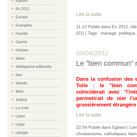
Eglises
En 2012
Lire la suite
Europe
Evangiles
11:13 Publié dans
En 2012
,
Idé
(51)
| Tags :
mariage
,
politique
Famille
Guerre
Histoire
09/04/2011
Idées
Le "bien commun" n'e
Intelligence artificielle
Iran
Dans la confusion des 
Irlande
Toile
: le
"bien co
coïnciderait avec
"l'in
Italie
permettrait de nier l'u
Justice
grossièrement étrangère à
La crise
Lire la suite
Liban
Libye
22:04 Publié dans
Eglises
|
Lie
Liturgie
christianisme
,
catholiques
,
bie