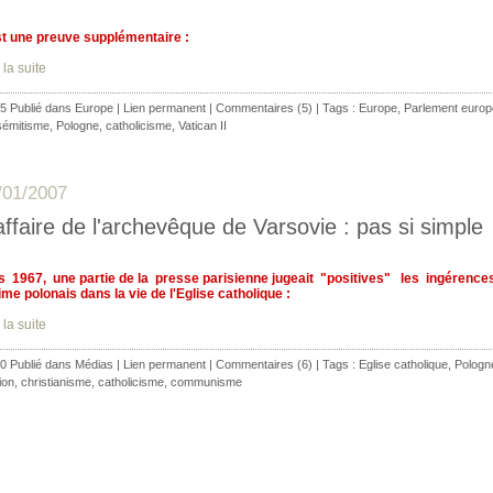
est une preuve supplémentaire :
 la suite
5 Publié dans
Europe
|
Lien permanent
|
Commentaires (5)
| Tags :
Europe
,
Parlement euro
sémitisme
,
Pologne
,
catholicisme
,
Vatican II
/01/2007
affaire de l'archevêque de Varsovie : pas si simple
s 1967, une partie de la presse parisienne jugeait "positives" les ingérence
ime polonais dans la vie de l'Eglise catholique :
 la suite
0 Publié dans
Médias
|
Lien permanent
|
Commentaires (6)
| Tags :
Eglise catholique
,
Pologn
gion
,
christianisme
,
catholicisme
,
communisme