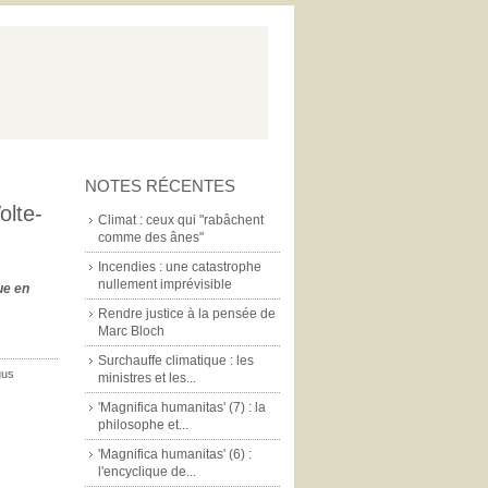
NOTES RÉCENTES
olte-
Climat : ceux qui "rabâchent
comme des ânes"
Incendies : une catastrophe
nullement imprévisible
ue en
Rendre justice à la pensée de
Marc Bloch
Surchauffe climatique : les
gus
ministres et les...
'Magnifica humanitas' (7) : la
philosophe et...
'Magnifica humanitas' (6) :
l'encyclique de...