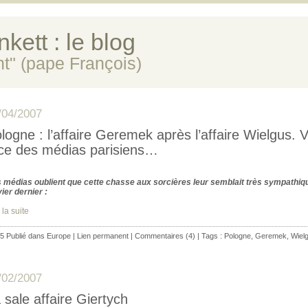
kett : le blog
ent" (pape François)
/04/2007
logne : l’affaire Geremek après l’affaire Wielgus. V
ce des médias parisiens…
 médias oublient que cette chasse aux sorcières leur semblait très sympathiq
vier dernier :
 la suite
5 Publié dans
Europe
|
Lien permanent
|
Commentaires (4)
| Tags :
Pologne
,
Geremek
,
Wiel
/02/2007
 sale affaire Giertych