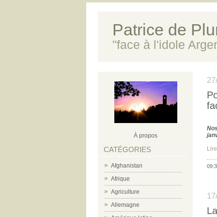
Patrice de Plun
"face à l'idole Arg
27
Po
fa
Nos
jan
À propos
CATÉGORIES
Lire
Afghanistan
09:3
Afrique
Agriculture
17
Allemagne
La