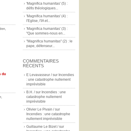
'Magnifica humanitas' (5) :
défis théologiques...
'Magnifica humanitas' (4) :
l'Eglise, l'IA et...
'Magnifica humanitas' (3) :
péen
,
"Que sommes-nous en...
"Magnifica humanitas" (2) : le
pape, défenseur...
COMMENTAIRES
RÉCENTS
s du
E Levavasseur /
sur
Incendies
: une catastrophe nullement
imprévisible
B.H. /
sur
Incendies : une
catastrophe nullement
e
,
imprévisible
Olivier Le Pivain /
sur
Incendies : une catastrophe
nullement imprévisible
Guillaume Le Bizet /
sur