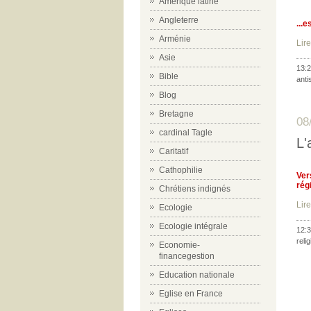
Amérique latine
Angleterre
...
Arménie
Lire
Asie
13:2
Bible
anti
Blog
Bretagne
08
cardinal Tagle
L'
Caritatif
Cathophilie
Ver
rég
Chrétiens indignés
Lire
Ecologie
Ecologie intégrale
12:3
reli
Economie-
financegestion
Education nationale
Eglise en France