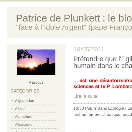
Patrice de Plunkett : le bl
"face à l'idole Argent" (pape Franço
19/05/2011
Prétendre que l'Egli
humain dans le cha
.est une désinformatio
…
À propos
sciences et le P. Lombardi
CATÉGORIES
Lire la suite
Afghanistan
18:33 Publié dans
Ecologie
|
Li
Afrique
réchauffement climatique
,
acad
Agriculture
Allemagne