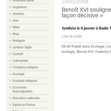
10/01/2008
Amérique latine
Angleterre
Benoît XVI soulign
Arménie
façon décisive »
Asie
Bible
Synthèse le 8 janvier à Radio 
Blog
Lire la suite
Bretagne
09:40 Publié dans
Ecologie
|
Li
cardinal Tagle
écologie
,
Benoît XVI
,
Federico
Caritatif
Cathophilie
Chrétiens indignés
Ecologie
Ecologie intégrale
Economie-
financegestion
Education nationale
Eglise en France