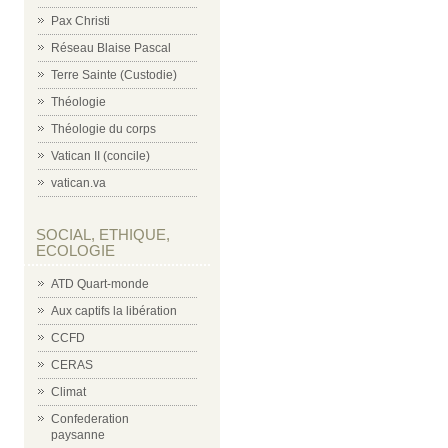
Pax Christi
Réseau Blaise Pascal
Terre Sainte (Custodie)
Théologie
Théologie du corps
Vatican II (concile)
vatican.va
SOCIAL, ETHIQUE,
ECOLOGIE
ATD Quart-monde
Aux captifs la libération
CCFD
CERAS
Climat
Confederation
paysanne