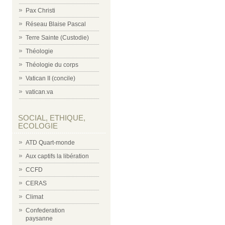
Pax Christi
Réseau Blaise Pascal
Terre Sainte (Custodie)
Théologie
Théologie du corps
Vatican II (concile)
vatican.va
SOCIAL, ETHIQUE,
ECOLOGIE
ATD Quart-monde
Aux captifs la libération
CCFD
CERAS
Climat
Confederation
paysanne