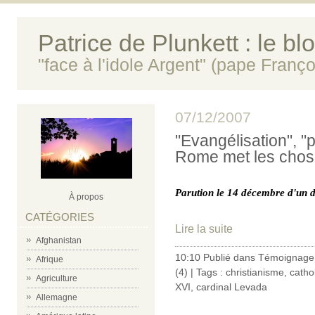
Patrice de Plunkett : le bl
"face à l'idole Argent" (pape Franço
07/12/2007
"Evangélisation", "p
Rome met les chose
Parution le 14 décembre d'un 
À propos
CATÉGORIES
Lire la suite
Afghanistan
10:10 Publié dans
Témoignage 
Afrique
(4)
| Tags :
christianisme
,
catho
Agriculture
XVI
,
cardinal Levada
Allemagne