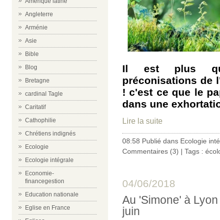
Amérique latine
Angleterre
Arménie
Asie
Bible
Il est plus qu
Blog
préconisations de l
Bretagne
! c'est ce que le p
cardinal Tagle
dans une exhortatio
Caritatif
Lire la suite
Cathophilie
Chrétiens indignés
08:58 Publié dans
Ecologie int
Ecologie
Commentaires (3)
| Tags :
écol
Ecologie intégrale
Economie-
04/06/2018
financegestion
Education nationale
Au 'Simone' à Lyon 
Eglise en France
juin