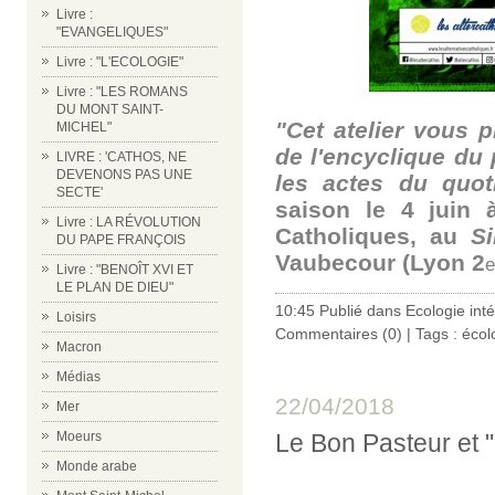
Livre :
"EVANGELIQUES"
Livre : "L'ECOLOGIE"
Livre : "LES ROMANS
DU MONT SAINT-
"Cet atelier vous 
MICHEL"
de l'encyclique du
LIVRE : 'CATHOS, NE
DEVENONS PAS UNE
les actes du quot
SECTE'
saison le 4 juin 
Livre : LA RÉVOLUTION
Catholiques, au
S
DU PAPE FRANÇOIS
Vaubecour (Lyon 2
e
Livre : "BENOÎT XVI ET
LE PLAN DE DIEU"
10:45 Publié dans
Ecologie int
Loisirs
Commentaires (0)
| Tags :
écol
Macron
Médias
22/04/2018
Mer
Le Bon Pasteur et "l
Moeurs
Monde arabe