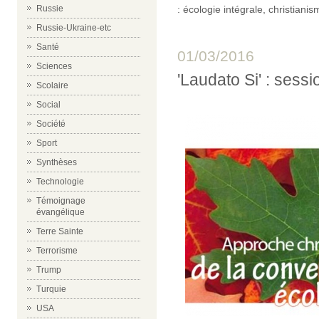
Russie
:
écologie intégrale
,
christianis
Russie-Ukraine-etc
Santé
01/03/2016
Sciences
'Laudato Si' : sess
Scolaire
Social
Société
Sport
Synthèses
Technologie
Témoignage
évangélique
Terre Sainte
Terrorisme
Trump
Turquie
USA