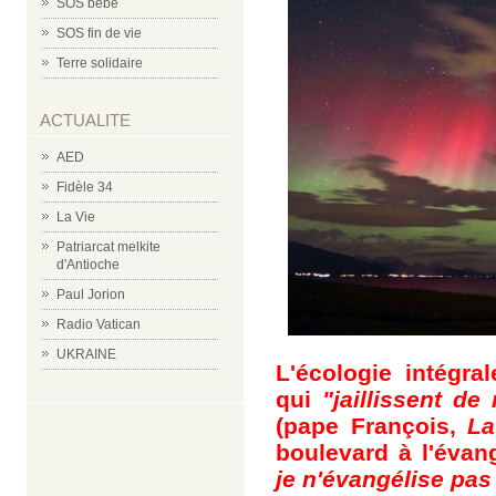
SOS bébé
SOS fin de vie
Terre solidaire
ACTUALITE
AED
Fidèle 34
La Vie
Patriarcat melkite
d'Antioche
Paul Jorion
Radio Vatican
UKRAINE
L'écologie intégr
qui
"jaillissent de
(pape François,
La
boulevard à l'évang
je n'évangélise pas 