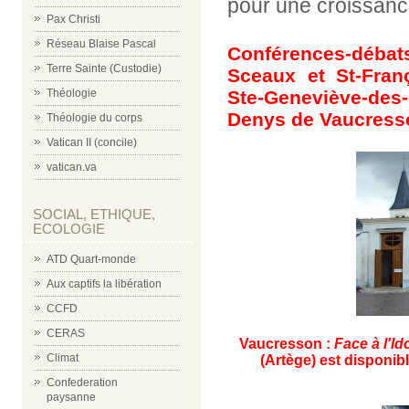
pour une croissanc
Pax Christi
Réseau Blaise Pascal
Conférences-débat
Terre Sainte (Custodie)
Sceaux et St-Franç
Théologie
Ste-Geneviève-des-
Denys de Vaucresso
Théologie du corps
Vatican II (concile)
vatican.va
SOCIAL, ETHIQUE,
ECOLOGIE
ATD Quart-monde
Aux captifs la libération
CCFD
CERAS
Vaucresson :
Face à l'Id
Climat
(Artège) est disponible
Confederation
paysanne