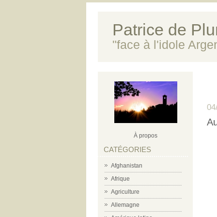
Patrice de Plun
"face à l'idole Arg
04
Au
À propos
CATÉGORIES
Afghanistan
Afrique
Agriculture
Allemagne