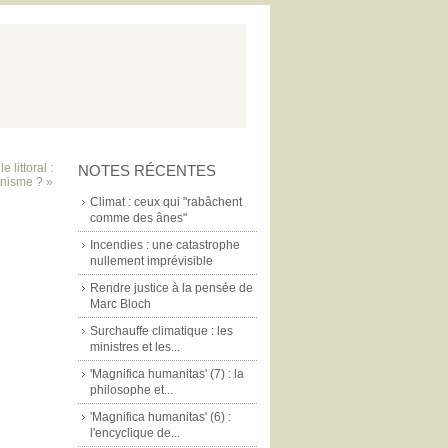
e littoral :
NOTES RÉCENTES
onisme ? »
Climat : ceux qui "rabâchent
comme des ânes"
Incendies : une catastrophe
nullement imprévisible
Rendre justice à la pensée de
Marc Bloch
Surchauffe climatique : les
ministres et les...
'Magnifica humanitas' (7) : la
philosophe et...
'Magnifica humanitas' (6) :
l'encyclique de...