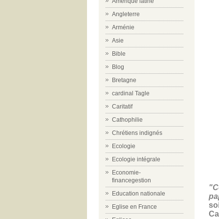
Amérique latine
Angleterre
Arménie
Asie
Bible
Blog
Bretagne
cardinal Tagle
Caritatif
Cathophilie
Chrétiens indignés
Ecologie
Ecologie intégrale
Economie-
financegestion
"C
Education nationale
pa
so
Eglise en France
Ca