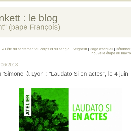
kett : le blog
ent" (pape François)
« Fête du sacrement du corps et du sang du Seigneur
|
Page d'accueil
|
Bétonner l
nouvelle étape du macr
/06/2018
 'Simone' à Lyon : "Laudato Si en actes", le 4 juin