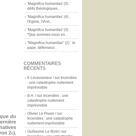
'Magnifica humanitas' (5) :
défis théologiques...
'Magnifica humanitas' (4) :
l'Eglise, l'IA et...
'Magnifica humanitas' (3) :
"Que sommes-nous en...
"Magnifica humanitas" (2) : le
pape, défenseur...
COMMENTAIRES
RÉCENTS
E Levavasseur /
sur
Incendies
: une catastrophe nullement
imprévisible
B.H. /
sur
Incendies : une
catastrophe nullement
imprévisible
Olivier Le Pivain /
sur
ique du
Incendies : une catastrophe
ernière
nullement imprévisible
atives
Guillaume Le Bizet /
sur
yon 2
),
e