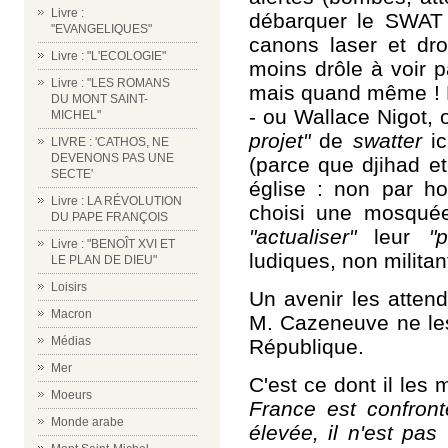
Livre :
débarquer le SWAT 
"EVANGELIQUES"
canons laser et dro
Livre : "L'ECOLOGIE"
moins drôle à voir p
Livre : "LES ROMANS
mais quand même ! 
DU MONT SAINT-
- ou Wallace Nigot,
MICHEL"
projet"
de
swatter
ic
LIVRE : 'CATHOS, NE
DEVENONS PAS UNE
(parce que djihad et
SECTE'
église : non par hos
Livre : LA RÉVOLUTION
choisi une mosquée
DU PAPE FRANÇOIS
"actualiser"
leur
"
Livre : "BENOÎT XVI ET
ludiques, non militan
LE PLAN DE DIEU"
Loisirs
Un avenir les atten
Macron
M. Cazeneuve ne les
Médias
République.
Mer
C'est ce dont il les
Moeurs
France est confront
Monde arabe
élevée, il n'est pas