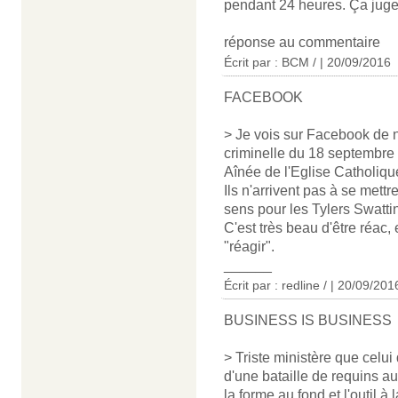
pendant 24 heures. Ça juge
réponse au commentaire
Écrit par : BCM / | 20/09/2016
FACEBOOK
> Je vois sur Facebook de n
criminelle du 18 septembre n
Aînée de l'Eglise Catholiqu
Ils n'arrivent pas à se mett
sens pour les Tylers Swatti
C'est très beau d'être réac, 
"réagir".
______
Écrit par : redline / | 20/09/201
BUSINESS IS BUSINESS
> Triste ministère que celui
d'une bataille de requins au
la forme au fond et l'outil à