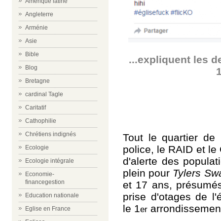
Amérique latine
Angleterre
Arménie
Asie
Bible
...expliquent les 
Blog
Bretagne
cardinal Tagle
Caritatif
Cathophilie
Chrétiens indignés
Tout le quartier de
police, le RAID et le
Ecologie
d'alerte des popula
Ecologie intégrale
plein pour
Tylers Swa
Economie-
financegestion
et 17 ans, présumés
prise d'otages de l'
Education nationale
le 1
arrondissement
er
Eglise en France