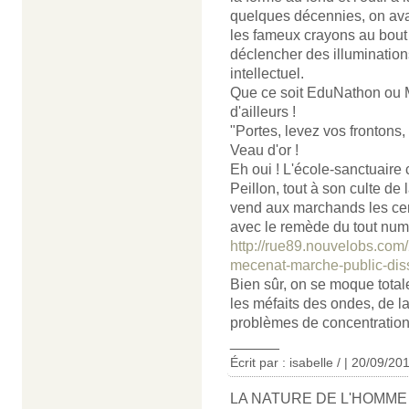
quelques décennies, on avai
les fameux crayons au bout 
déclencher des illumination
intellectuel.
Que ce soit EduNathon ou M
d'ailleurs !
"Portes, levez vos frontons, 
Veau d'or !
Eh oui ! L'école-sanctuaire
Peillon, tout à son culte de 
vend aux marchands les cer
avec le remède du tout num
http://rue89.nouvelobs.com/
mecenat-marche-public-di
Bien sûr, on se moque total
les méfaits des ondes, de la
problèmes de concentration 
______
Écrit par : isabelle / | 20/09/20
LA NATURE DE L'HOMME