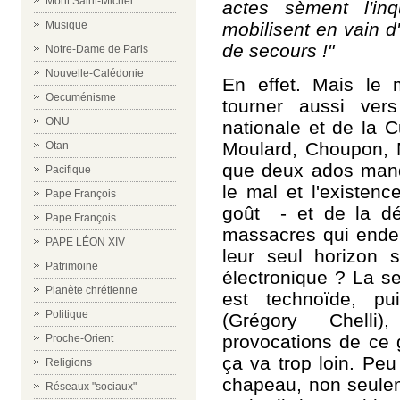
Mont Saint-Michel
actes sèment l'in
mobilisent en vain d
Musique
de secours !"
Notre-Dame de Paris
Nouvelle-Calédonie
En effet. Mais le m
Oecuménisme
tourner aussi ver
ONU
nationale et de la C
Moulard, Choupon, N
Otan
que deux ados manq
Pacifique
le mal et l'existen
Pape François
goût - et de la d
Pape François
massacres qui endeu
PAPE LÉON XIV
leur seul horizon s
Patrimoine
électronique ? La se
Planète chrétienne
est technoïde, pu
Politique
(Grégory Chelli)
provocations de ce g
Proche-Orient
ça va trop loin. P
eu
Religions
chapeau,
non seulem
Réseaux "sociaux"