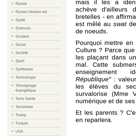
mais il les a iden
Russie
achève d'ailleurs
Russie-Ukraine-etc
bretelles - en affirm
Santé
est mêlé au
swat
de 
Sciences
de noeuds.
Scolaire
Pourquoi mettre en 
Social
Culture ? Parce que
Société
les plaçant dans u
Sport
mal. Cette submers
Synthèses
enseignement id
Technologie
République"
: valeu
les élèves du sec
Témoignage
évangélique
survalorise (Mme V
Terre Sainte
numérique et de ses 
Terrorisme
Et les parents ? C'
Trump
en reparlera.
Turquie
USA