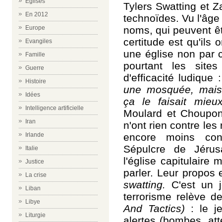
Eglises
Tylers Swatting et 
En 2012
technoïdes. Vu l'âg
noms, qui peuvent ê
Europe
certitude est qu'ils 
Evangiles
une église non par 
Famille
pourtant les site
Guerre
d'efficacité ludique 
Histoire
une mosquée, mais 
Idées
ça le faisait mieu
Intelligence artificielle
Moulard et Choupo
Iran
n'ont rien contre les
encore moins cont
Irlande
Sépulcre de Jérusa
Italie
l'église capitulaire
Justice
parler. Leur propos 
La crise
swatting.
C'est un j
Liban
terrorisme relève d
Libye
And Tactics)
: le j
Liturgie
alertes (bombes, att