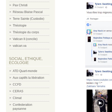
Pax Christi
Réseau Blaise Pascal
Terre Sainte (Custodie)
Théologie
Théologie du corps
Vatican II (concile)
vatican.va
SOCIAL, ETHIQUE,
ECOLOGIE
ATD Quart-monde
Aux captifs la libération
CCFD
CERAS
Climat
Confederation
paysanne