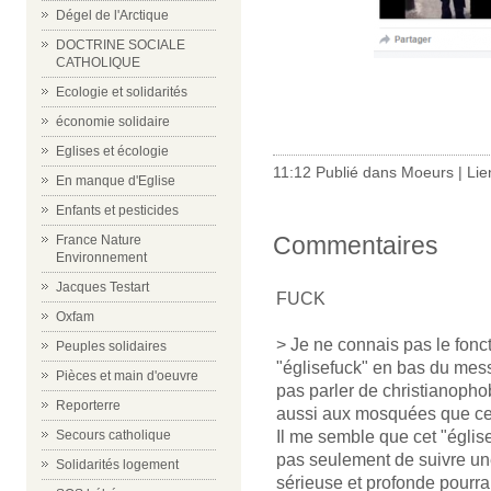
Dégel de l'Arctique
DOCTRINE SOCIALE
CATHOLIQUE
Ecologie et solidarités
économie solidaire
Eglises et écologie
11:12 Publié dans
Moeurs
|
Lie
En manque d'Eglise
Enfants et pesticides
Commentaires
France Nature
Environnement
Jacques Testart
FUCK
Oxfam
> Je ne connais pas le fonct
Peuples solidaires
"églisefuck" en bas du me
Pièces et main d'oeuvre
pas parler de christianophob
Reporterre
aussi aux mosquées que ces
Il me semble que cet "église
Secours catholique
pas seulement de suivre u
Solidarités logement
sérieuse et profonde pourrai