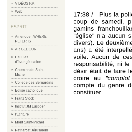
VIDÉOS P.P.
Web
17:38 / Plus la poli
coup de samedi, plu
ESPRIT
gamins franchouill
"église" n'a aucun s
Amérique : WHERE
divers). Le deuxièm
PETER IS
ans) a été interpellé
AR GEDOUR
voile. Aucun de ce
Cellules
d'évangélisation
responsabilité, ni l
désir était de faire
Chemins de Saint
Michel
croire au
"complot
Collège des Bernardins
compte du genre d
Eglise catholique
constituer...
Franz Stock
Institut JM Lustiger
l'Ecriture
Mont Saint-Michel
Patriarcat Jérusalem