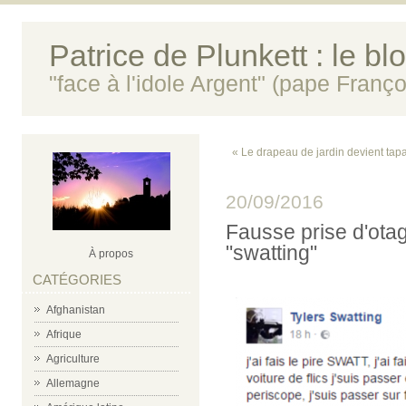
Patrice de Plunkett : le bl
"face à l'idole Argent" (pape Franço
« Le drapeau de jardin devient tap
20/09/2016
Fausse prise d'otag
"swatting"
À propos
CATÉGORIES
Afghanistan
Afrique
Agriculture
Allemagne