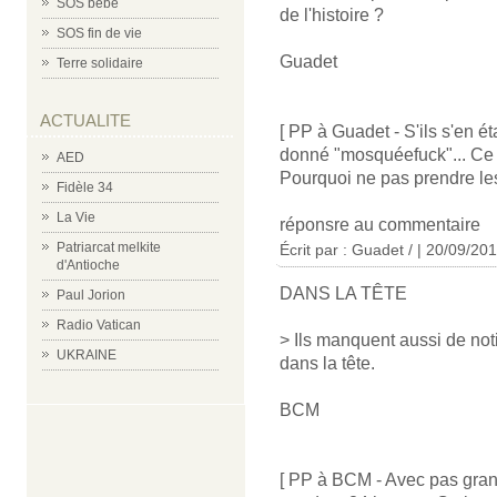
SOS bébé
de l'histoire ?
SOS fin de vie
Guadet
Terre solidaire
ACTUALITE
[ PP à Guadet - S'ils s'en ét
donné "mosquéefuck"... Ce qu
AED
Pourquoi ne pas prendre le
Fidèle 34
La Vie
réponsre au commentaire
Patriarcat melkite
Écrit par : Guadet / | 20/09/20
d'Antioche
DANS LA TÊTE
Paul Jorion
Radio Vatican
> Ils manquent aussi de not
UKRAINE
dans la tête.
BCM
[ PP à BCM - Avec pas grand-