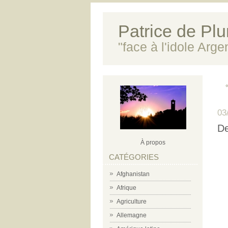
Patrice de Plun
"face à l'idole Arg
03
De
À propos
CATÉGORIES
Afghanistan
Afrique
Agriculture
Allemagne