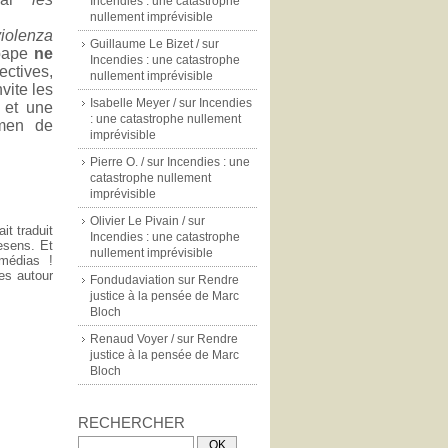
Incendies : une catastrophe
nullement imprévisible
violenza
Guillaume Le Bizet /
sur
pape
ne
Incendies : une catastrophe
ectives,
nullement imprévisible
nvite les
Isabelle Meyer /
sur
Incendies
 et une
: une catastrophe nullement
amen de
imprévisible
Pierre O. /
sur
Incendies : une
catastrophe nullement
imprévisible
Olivier Le Pivain /
sur
it traduit
Incendies : une catastrophe
esens. Et
nullement imprévisible
 médias !
es autour
Fondudaviation
sur
Rendre
justice à la pensée de Marc
Bloch
Renaud Voyer /
sur
Rendre
justice à la pensée de Marc
Bloch
RECHERCHER