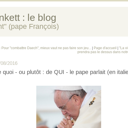
kett : le blog
ent" (pape François)
« Pour "combattre Daech", mieux vaut ne pas faire son jeu...
|
Page d'accueil
|
"La v
prendra pas le dessus dans notr
/08/2016
 quoi - ou plutôt : de QUI - le pape parlait (en itali