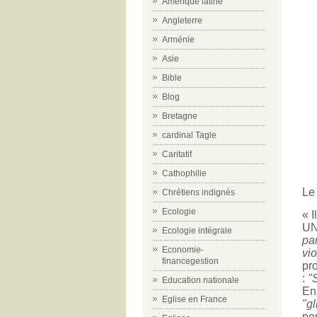
Amérique latine
Angleterre
Arménie
Asie
Bible
Blog
Bretagne
cardinal Tagle
Caritatif
Cathophilie
Le
Chrétiens indignés
Ecologie
« I
U
Ecologie intégrale
par
Economie-
vi
financegestion
pro
:
"S
Education nationale
En
Eglise en France
"gl
pe