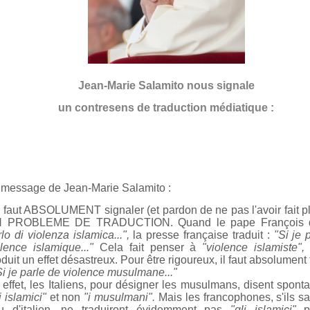
Jean-Marie Salamito nous signale
un contresens de traduction médiatique :
 message de Jean-Marie Salamito :
l faut ABSOLUMENT signaler (et pardon de ne pas l'avoir fait plu
N PROBLEME DE TRADUCTION.
Quand le pape François 
lo di violenza islamica...",
la presse française traduit :
"Si je 
olence islamique..."
Cela fait penser à
"violence islamiste",
duit un effet désastreux. Pour être rigoureux, il faut absolument 
i je parle de violence musulmane..."
 effet, les Italiens, pour désigner les musulmans, disent spon
i islamici"
et non
"i musulmani".
Mais les francophones, s'ils s
u d'italien, ne traduiront évidemment pas
"gli islamici"
p