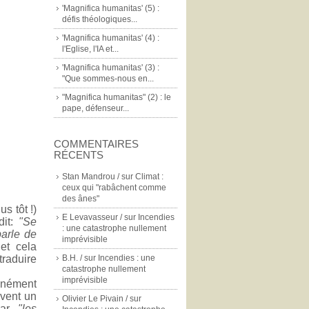
'Magnifica humanitas' (5) :
défis théologiques...
'Magnifica humanitas' (4) :
l'Eglise, l'IA et...
'Magnifica humanitas' (3) :
"Que sommes-nous en...
"Magnifica humanitas" (2) : le
pape, défenseur...
COMMENTAIRES
RÉCENTS
Stan Mandrou /
sur
Climat :
ceux qui "rabâchent comme
des ânes"
s tôt !)
E Levavasseur /
sur
Incendies
dit:
"Se
: une catastrophe nullement
parle de
imprévisible
et cela
traduire
B.H. /
sur
Incendies : une
catastrophe nullement
imprévisible
tanément
avent un
Olivier Le Pivain /
sur
ar
"les