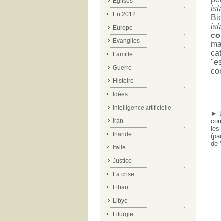
Eglises
is
En 2012
Bi
is
Europe
co
Evangiles
ma
ca
Famille
"e
Guerre
co
Histoire
Idées
Intelligence artificielle
► D
cor
Iran
les
Irlande
(pa
de 
Italie
Justice
La crise
Liban
Libye
Liturgie