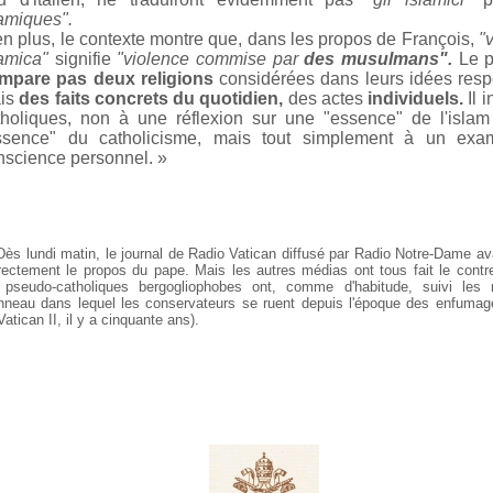
lamiques".
en plus, le contexte montre que, dans les propos de François,
"
lamica"
signifie
"violence commise par
des
musulmans".
Le 
mpare pas deux religions
considérées dans leurs idées resp
is
des faits concrets du quotidien,
des actes
individuels.
Il i
tholiques, non à une réflexion sur une "essence" de l'islam
ssence" du catholicisme, mais tout simplement à un ex
nscience personnel. »
ès lundi matin, le journal de Radio Vatican diffusé par Radio Notre-Dame ava
rectement le propos du pape. Mais les autres médias ont tous fait le contr
 pseudo-catholiques bergogliophobes ont, comme d'habitude, suivi les
nneau dans lequel les conservateurs se ruent depuis l'époque des enfumag
Vatican II, il y a cinquante ans).