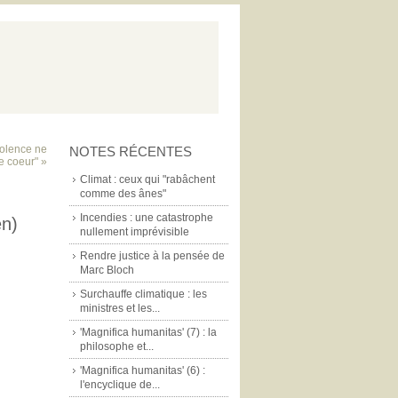
iolence ne
NOTES RÉCENTES
e coeur" »
Climat : ceux qui "rabâchent
comme des ânes"
Incendies : une catastrophe
en)
nullement imprévisible
Rendre justice à la pensée de
Marc Bloch
Surchauffe climatique : les
ministres et les...
'Magnifica humanitas' (7) : la
philosophe et...
'Magnifica humanitas' (6) :
l'encyclique de...