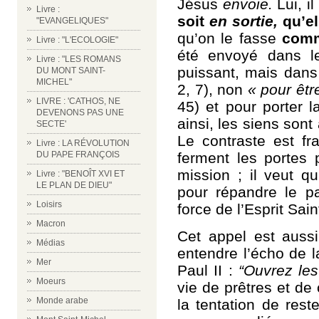
Jésus
envoie.
Lui, i
Livre :
soit
en sortie,
qu’el
"EVANGELIQUES"
qu’on le fasse
comm
Livre : "L'ECOLOGIE"
été envoyé dans l
Livre : "LES ROMANS
puissant, mais dans
DU MONT SAINT-
MICHEL"
2, 7), non
« pour êtr
LIVRE : 'CATHOS, NE
45) et pour porter 
DEVENONS PAS UNE
ainsi, les siens son
SECTE'
Le contraste est fr
Livre : LA RÉVOLUTION
ferment les portes 
DU PAPE FRANÇOIS
mission ; il veut qu
Livre : "BENOÎT XVI ET
LE PLAN DE DIEU"
pour répandre le pa
Loisirs
force de l’Esprit Sain
Macron
Cet appel est aus
Médias
entendre l’écho de l
Mer
Paul II :
“Ouvrez les
Moeurs
vie de prêtres et de
Monde arabe
la tentation de rest