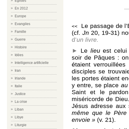
Eglises
En 2012
Europe
Evangiles
Le passage de l’
<<
(cf.
Jn
20, 19-31) no
Famille
d’
un livre.
Guerre
Histoire
►
Le
lieu
est celui
Idées
soir de Pâques : on
Intelligence artificielle
étaient verrouillées
disciples se trouva
Iran
les portes étaient en
Irlande
y entre, se place
au
Italie
Saint et le pardo
Justice
miséricorde de Dieu.
La crise
Jésus adresse aux 
Liban
même que le Père 
Libye
envoie »
(v. 21).
Liturgie