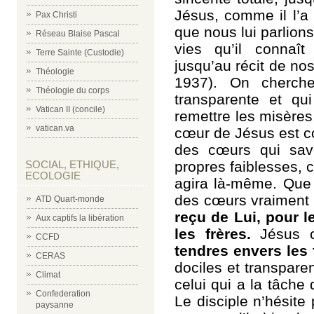
Jésus, comme il l’a 
Pax Christi
que nous lui parlions
Réseau Blaise Pascal
vies qu’il connaît
Terre Sainte (Custodie)
jusqu’au récit de no
Théologie
1937). On cherche
Théologie du corps
transparente et qu
Vatican II (concile)
remettre les misères
vatican.va
cœur de Jésus est co
des cœurs qui save
propres faiblesses, 
SOCIAL, ETHIQUE,
ECOLOGIE
agira là-même. Que
des cœurs vraiment
ATD Quart-monde
reçu de Lui, pour 
Aux captifs la libération
les frères.
Jésus 
CCFD
tendres envers les 
CERAS
dociles et transpare
Climat
celui qui a la tâche 
Confederation
Le disciple n’hésite
paysanne