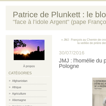
Patrice de Plunkett : le bl
"face à l'idole Argent" (pape Franço
« JMJ : François au Chemin de cro
la veillée de prière de
30/07/2016
JMJ : l'homélie du 
Pologne
À propos
CATÉGORIES
Afghanistan
Afrique
Agriculture
Allemagne