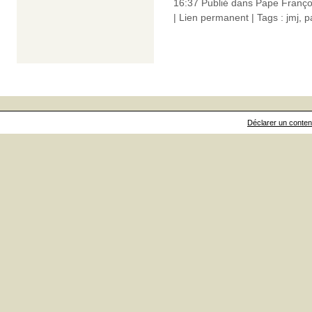
16:37 Publié dans
Pape Franço
|
Lien permanent
| Tags :
jmj
,
p
Déclarer un contenu 