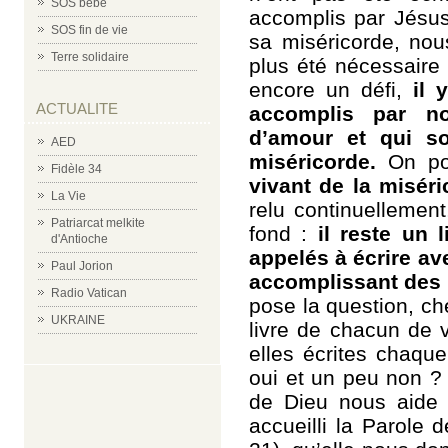
SOS bébé
accomplis par Jésus
SOS fin de vie
sa miséricorde, nou
Terre solidaire
plus été nécessaire 
encore un défi,
il 
ACTUALITE
accomplis par no
d’amour et qui s
AED
miséricorde.
On pou
Fidèle 34
vivant de la miséri
La Vie
relu continuellemen
Patriarcat melkite
fond :
il reste un 
d'Antioche
appelés à écrire av
Paul Jorion
accomplissant des 
Radio Vatican
pose la question, ch
UKRAINE
livre de chacun de 
elles écrites chaque
oui et un peu non ?
de Dieu nous aide e
accueilli la Parole 