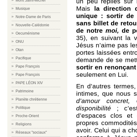
un peu repliés sur
Mont Saint-Michel
Mais
la direction
Musique
unique : sortir d
Notre-Dame de Paris
sans billet de retou
Nouvelle-Calédonie
de notre
moi,
de pe
Oecuménisme
35), en suivant la 
ONU
Jésus n’aime pas le
Otan
portes laissées entro
Pacifique
demande de se mettr
sortir en renonçant
Pape François
seulement en Lui.
Pape François
PAPE LÉON XIV
En d’autres termes,
Patrimoine
intimes, que nous s
d’amour concret,
Planète chrétienne
disponibilité
; c’est
Politique
d’espaces clos et 
Proche-Orient
propres commodités 
Religions
avoir. Celui qui a c
Réseaux "sociaux"