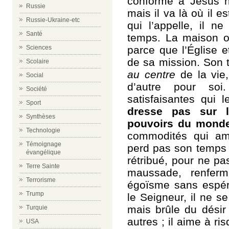
conforme à Jésus ne
Russie
mais il va là où il e
Russie-Ukraine-etc
qui l’appelle, il n
Santé
temps. La maison où
parce que l’Église e
Sciences
de sa mission. Son t
Scolaire
au centre
de la vie
Social
d’autre pour soi.
Société
satisfaisantes qui l
Sport
dresse pas sur l
Synthèses
pouvoirs du mond
Technologie
commodités qui amol
Témoignage
perd pas son temps 
évangélique
rétribué, pour ne pa
Terre Sainte
maussade, renferm
Terrorisme
égoïsme sans espér
Trump
le Seigneur, il ne s
mais brûle du désir
Turquie
autres ; il aime à ri
USA