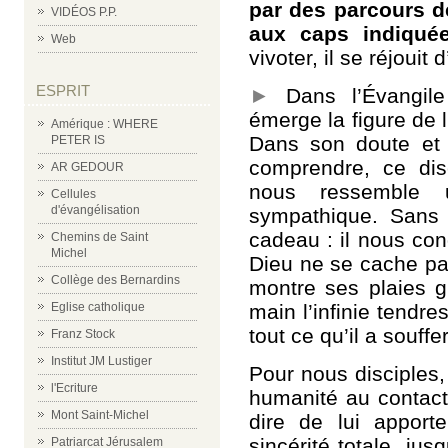
par des parcours dé
VIDÉOS P.P.
aux caps indiquée
Web
vivoter, il se réjouit 
ESPRIT
►
Dans l’Évangile 
émerge la figure de 
Amérique : WHERE
Dans son doute et 
PETER IS
comprendre, ce dis
AR GEDOUR
nous ressemble
Cellules
d'évangélisation
sympathique. Sans l
cadeau : il nous con
Chemins de Saint
Michel
Dieu ne se cache pas
Collège des Bernardins
montre ses plaies gl
main l’infinie tendr
Eglise catholique
tout ce qu’il a souf
Franz Stock
Institut JM Lustiger
Pour nous disciples, 
l'Ecriture
humanité au contact 
Mont Saint-Michel
dire de lui apport
sincérité totale, j
Patriarcat Jérusalem