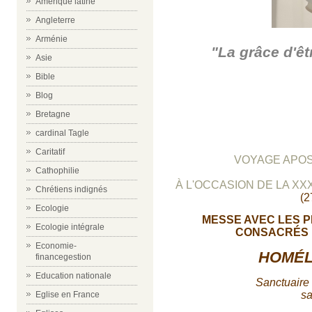
Amérique latine
Angleterre
Arménie
"La grâce d'êt
Asie
Bible
Blog
Bretagne
cardinal Tagle
Caritatif
VOYAGE APOS
Cathophilie
À L'OCCASION DE LA X
Chrétiens indignés
(2
Ecologie
MESSE AVEC LES P
Ecologie intégrale
CONSACRÉS 
Economie-
HOMÉL
financegestion
Education nationale
Sanctuaire 
sa
Eglise en France