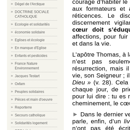
courage d’habiter le
Dégel de l'Arctique
aux formateurs et 
DOCTRINE SOCIALE
réticences. Le di
CATHOLIQUE
discernement vigil
Ecologie et solidarités
cœur doit s’éduq
économie solidaire
affections, pour fuir
Eglises et écologie
et dans la vie.
En manque d'Eglise
L’apôtre Thomas, à l
Enfants et pesticides
n’est pas seulem
France Nature
résurrection, mais i
Environnement
vie, son Seigneur ; il
Jacques Testart
Dieu »
(v. 28). Cela
Oxfam
chaque jour, de pri
Peuples solidaires
pour lui dire : tu e
Pièces et main d'oeuvre
cheminement, le cœu
Reporterre
►
Dans le dernier v
Secours catholique
parle, enfin, d’un
li
Solidarités logement
n’ont pas été écr