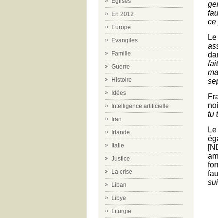
Eglises
ge
fa
En 2012
ce
Europe
Le
Evangiles
ass
Famille
da
fa
Guerre
mal
Histoire
se
Idées
Fr
noi
Intelligence artificielle
tu 
Iran
Le
Irlande
ég
Italie
[N
am
Justice
fo
La crise
fa
su
Liban
Libye
Liturgie