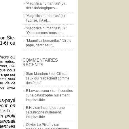
'Magnifica humanitas' (5) :
défis théologiques...
'Magnifica humanitas' (4) :
l'Eglise, l'IA et...
'Magnifica humanitas' (3) :
"Que sommes-nous en...
son Ste-
"Magnifica humanitas" (2) : le
,1-6) où
pape, défenseur...
heurs qui
COMMENTAIRES
es mites,
RÉCENTS
vous, elle
 que nous
Stan Mandrou /
sur
Climat :
rs
qui ont
ceux qui "rabâchent comme
urs sont
ne vie de
des ânes"
ous avez
E Levavasseur /
sur
Incendies
: une catastrophe nullement
ous-payé
imprévisible
vent en
B.H. /
sur
Incendies : une
le-t-il :
catastrophe nullement
n profit
imprévisible
marquait
Olivier Le Pivain /
sur
tent les