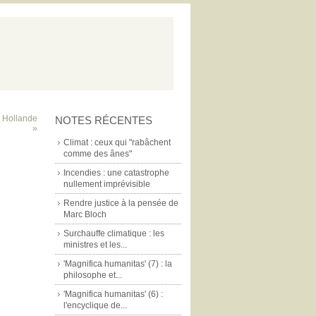
s Hollande
NOTES RÉCENTES
»
Climat : ceux qui "rabâchent
comme des ânes"
Incendies : une catastrophe
nullement imprévisible
Rendre justice à la pensée de
Marc Bloch
Surchauffe climatique : les
ministres et les...
'Magnifica humanitas' (7) : la
philosophe et...
'Magnifica humanitas' (6) :
l'encyclique de...