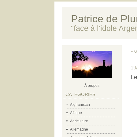
Patrice de Plun
"face à l'idole Arg
« G
19
Le
À propos
CATÉGORIES
Afghanistan
Afrique
Agriculture
Allemagne