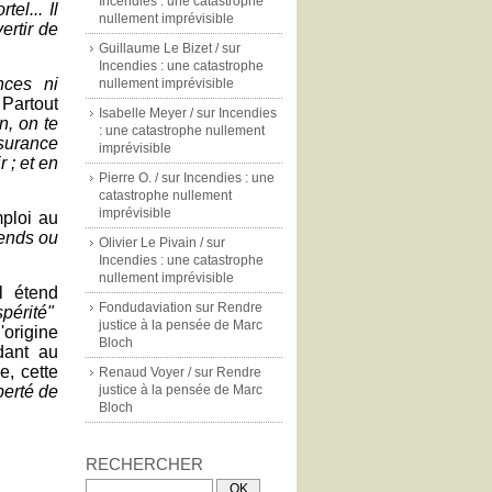
Incendies : une catastrophe
rtel...
Il
nullement imprévisible
ertir de
Guillaume Le Bizet /
sur
Incendies : une catastrophe
nces ni
nullement imprévisible
artout
Isabelle Meyer /
sur
Incendies
on, on te
: une catastrophe nullement
ssurance
imprévisible
 ; et en
Pierre O. /
sur
Incendies : une
catastrophe nullement
imprévisible
mploi au
rends ou
Olivier Le Pivain /
sur
Incendies : une catastrophe
nullement imprévisible
l étend
Fondudaviation
sur
Rendre
spérité"
justice à la pensée de Marc
origine
Bloch
dant au
e, cette
Renaud Voyer /
sur
Rendre
berté de
justice à la pensée de Marc
Bloch
RECHERCHER