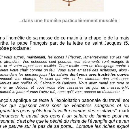
...dans une homélie particulièrement musclée :
ns l'homélie de sa messe de ce matin à la chapelle de la mai
rthe, le pape François part de la lettre de saint Jacques (5
pôtre proclame :
.Et vous autres, maintenant, les riches ! Pleurez, lamentez-vous sur les mal
s attendent.
Vos richesses sont pourries, vos vêtements sont mangés d
re or et votre argent sont rouillés. Cette rouille sera un témoignage contre 
orera votre chair comme un feu. Vous avez amassé des richesses, alors
mes dans les derniers jours !
Le salaire dont vous avez frustré les ouvrie
ssonné vos champs, le voici qui crie, et les clameurs des moissonne
venues aux oreilles du Seigneur de l’univers. Vous avez mené sur terre u
e et de délices, et vous vous êtes rassasiés au jour du massacre.
V
damné le juste et vous l’avez tué, sans qu’il vous oppose de résistance..."
ançois applique ce texte à l'exploitation patronale du travail s
eux qui agissent ainsi sont de véritables sangsues et vi
ignant les gens qu'ils font travailler comme des esclaves",
martè
émunérer le travail des gens à un salaire de famine pour mo
sonnel, c'est pire que le péché du riche de l'évangile qui ne re
s le pauvre sur le pas de sa porte... Lorsque
les riches exploi