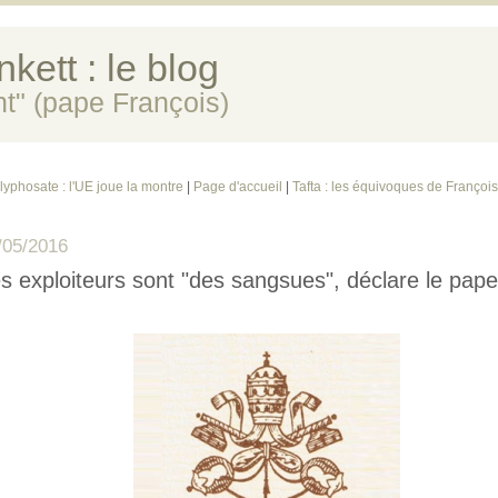
kett : le blog
ent" (pape François)
lyphosate : l'UE joue la montre
|
Page d'accueil
|
Tafta : les équivoques de Françoi
/05/2016
s exploiteurs sont "des sangsues", déclare le pape