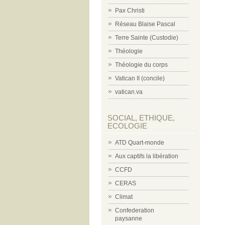
Pax Christi
Réseau Blaise Pascal
Terre Sainte (Custodie)
Théologie
Théologie du corps
Vatican II (concile)
vatican.va
SOCIAL, ETHIQUE,
ECOLOGIE
ATD Quart-monde
Aux captifs la libération
CCFD
CERAS
Climat
Confederation
paysanne