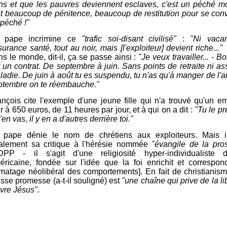
ns et que les pauvres deviennent esclaves, c'est un péché mo
ut beaucoup de pénitence, beaucoup de restitution pour se conv
 péché !"
 pape incrimine ce
"trafic soi-disant civilisé"
:
"Ni vaca
urance santé, tout au noir, mais [l'exploiteur] devient riche..."
P
ns le monde, dit-il, ça se passe ainsi :
"Je veux travailler... - B
it un contrat. De septembre à juin. Sans points de retraite ni a
adie. De juin à août tu es suspendu, tu n'as qu'à manger de l'air
ptembre on te réembauche."
ançois cite l'exemple d'une jeune fille qui n'a trouvé qu'un e
r à 650 euros, de 11 heures par jour, et à qui on a dit :
"Tu le p
t'en vas, il y en a d'autres derrière toi."
 pape dénie le nom de chrétiens aux exploiteurs. Mais i
alement sa critique à l'hérésie nommée
"évangile de la pro
DPP - il s'agit d'une religiosité hyper-individualiste d'
éricaine,
fondée sur l'idée que la foi enrichit et
correspon
rmatage néolibéral des comportements
].
En fait de christianism
usse promesse (a-t-il souligné) est
"une chaîne qui prive de la li
ivre Jésus".