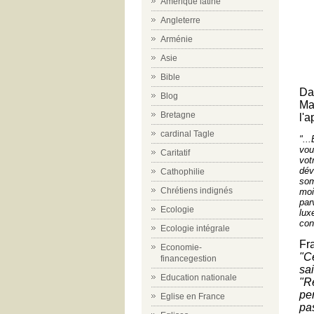
Amérique latine
Angleterre
Arménie
Asie
Bible
Da
Blog
Ma
Bretagne
l'a
cardinal Tagle
"..
vou
Caritatif
vot
dév
Cathophilie
som
Chrétiens indignés
moi
par
Ecologie
lux
con
Ecologie intégrale
Fr
Economie-
"C
financegestion
sa
Education nationale
"R
per
Eglise en France
pa