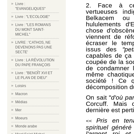
2. Face à cet
Livre :
"EVANGELIQUES"
vertueuses ind
Belkacem ou
Livre : "L'ECOLOGIE"
hululements d'E
Livre : "LES ROMANS
chose d'obscèn
DU MONT SAINT-
MICHEL"
viennent de réf
écraser le tem
LIVRE : 'CATHOS, NE
DEVENONS PAS UNE
issus des
"pet
SECTE'
capables de ça 
Livre : LA RÉVOLUTION
coupée de la soci
DU PAPE FRANÇOIS
de condamner le
même chaotique
Livre : "BENOÎT XVI ET
LE PLAN DE DIEU"
société ! Ce q
décomposition d
Loisirs
Macron
On sait "
d
'où par
Médias
Corcuff. Mais 
dernière est pert
Mer
Moeurs
Pris en tena
<<
spirituel généré
Monde arabe
l'argent roi e