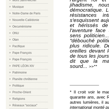
Mont Saint-Michel
jihadisme, nou
Musique
démocratique. L
Notre-Dame de Paris
résistances i
s'esquissent auj
Nouvelle-Calédonie
et hérissés d
Oecuménisme
l'aventure face
ONU
sens politicien.
"débouché politi
Otan
plus ridicule. D
Pacifique
oreilles devant 
Pape François
de tous les jour
Pape François
dit que la mas
sourd...
>>**
PAPE LÉON XIV
Patrimoine
Planète chrétienne
_______________
Politique
* Il croit voir le m
Proche-Orient
quarante ans, avec R
Religions
autres lumières, il a
Réseaux "sociaux"
international monté p