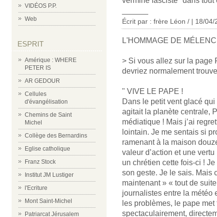
vermine fasciste" dans tout c
VIDÉOS P.P.
______
Web
Écrit par : frère Léon / | 18/04
L'HOMMAGE DE MÉLENC
ESPRIT
> Si vous allez sur la pag
Amérique : WHERE
PETER IS
devriez normalement trouver
AR GEDOUR
" VIVE LE PAPE !
Cellules
Dans le petit vent glacé qui s
d'évangélisation
agitait la planète centrale,
Chemins de Saint
médiatique ! Mais j’ai regret
Michel
lointain. Je me sentais si pr
Collège des Bernardins
ramenant à la maison douze 
Eglise catholique
valeur d’action et une vertu
un chrétien cette fois-ci ! J
Franz Stock
son geste. Je le sais. Mais 
Institut JM Lustiger
maintenant » « tout de suit
l'Ecriture
journalistes entre la météo 
Mont Saint-Michel
les problèmes, le pape met
spectaculairement, directe
Patriarcat Jérusalem