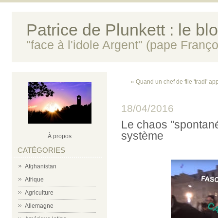
Patrice de Plunkett : le bl
"face à l'idole Argent" (pape Franço
« Quand un chef de file 'tradi' app
18/04/2016
Le chaos "spontané
système
À propos
CATÉGORIES
Afghanistan
Afrique
Agriculture
Allemagne