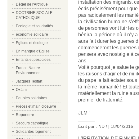
installation des migrants, ce
Dégel de l'Arctique
écris précisément pour que
DOCTRINE SOCIALE
pas radicalement les manière
CATHOLIQUE
la civilisation humaine s’ef
Ecologie et solidarités
de personnes vont fuir les
bénira la période où il n’y 
économie solidaire
aura fait durer les guerres 
Eglises et écologie
commenceront les guerres d
En manque d'Eglise
pensera avec nostalgie à ce 
Enfants et pesticides
ans.
Voilà pourquoi je salue le 
France Nature
Environnement
les raisons d’agir et de milit
du pape la fait éclater sou
Jacques Testart
la même humanité ! Et toute
Oxfam
matériellement la ruine auss
Peuples solidaires
premier de fraternité.
Pièces et main d'oeuvre
JLM "
Reporterre
______
Secours catholique
Écrit par : ND / | 18/04/2016
Solidarités logement
L'IRRITATION DE FINKIE