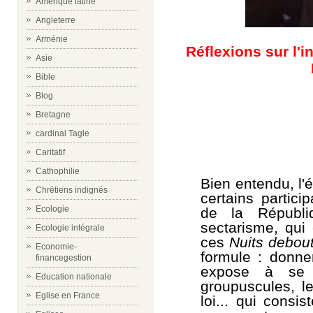
Amérique latine
Angleterre
Arménie
Réflexions sur l'i
Asie
Bible
Blog
Bretagne
cardinal Tagle
Caritatif
Cathophilie
Bien entendu, l'é
Chrétiens indignés
certains partici
Ecologie
de la Républ
sectarisme, qui 
Ecologie intégrale
ces
Nuits debou
Economie-
formule : donne
financegestion
expose à se l
Education nationale
groupuscules, l
Eglise en France
loi... qui consi