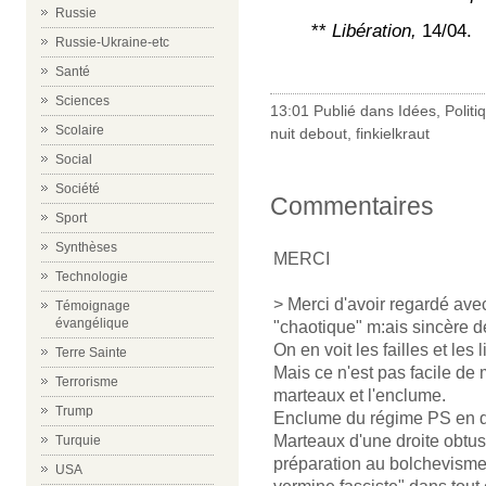
Russie
**
Libération,
14/04.
Russie-Ukraine-etc
Santé
Sciences
13:01 Publié dans
Idées
,
Politi
Scolaire
nuit debout
,
finkielkraut
Social
Société
Commentaires
Sport
Synthèses
MERCI
Technologie
> Merci d'avoir regardé avec
Témoignage
évangélique
"chaotique" m:ais sincère d
On en voit les failles et les l
Terre Sainte
Mais ce n'est pas facile de 
Terrorisme
marteaux et l'enclume.
Trump
Enclume du régime PS en 
Marteaux d'une droite obtus
Turquie
préparation au bolchevisme)
USA