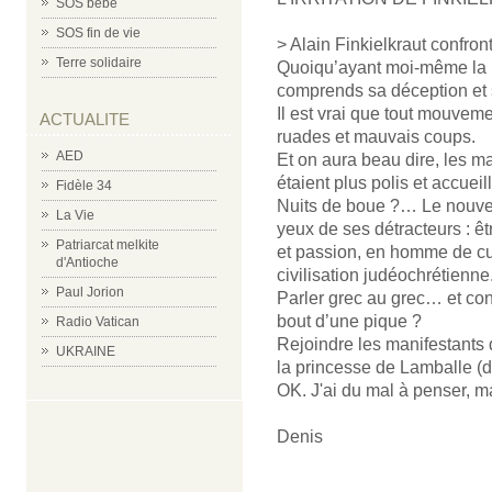
SOS bébé
SOS fin de vie
> Alain Finkielkraut confron
Terre solidaire
Quoiqu’ayant moi-même la p
comprends sa déception et 
Il est vrai que tout mouvem
ACTUALITE
ruades et mauvais coups.
AED
Et on aura beau dire, les ma
étaient plus polis et accueil
Fidèle 34
Nuits de boue ?… Le nouvel
La Vie
yeux de ses détracteurs : 
Patriarcat melkite
et passion, en homme de cult
d'Antioche
civilisation judéochrétienne
Paul Jorion
Parler grec au grec… et con
bout d’une pique ?
Radio Vatican
Rejoindre les manifestants
UKRAINE
la princesse de Lamballe (d
OK. J'ai du mal à penser, ma
Denis