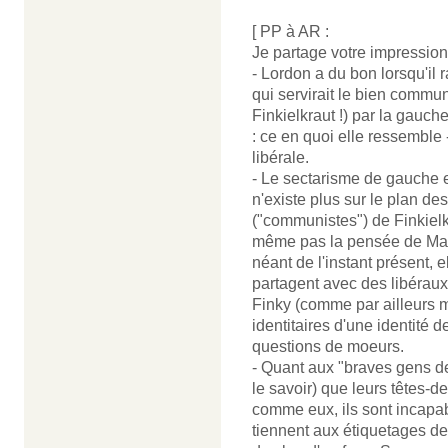
[ PP à AR :
Je partage votre impression
- Lordon a du bon lorsqu'il 
qui servirait le bien commun.
Finkielkraut !) par la gauch
: ce en quoi elle ressemble -
libérale.
- Le sectarisme de gauche e
n'existe plus sur le plan de
("communistes") de Finkielk
même pas la pensée de Marx
néant de l'instant présent, el
partagent avec des libérau
Finky (comme par ailleurs m
identitaires d'une identité 
questions de moeurs.
- Quant aux "braves gens de d
le savoir) que leurs têtes-d
comme eux, ils sont incapabl
tiennent aux étiquetages de 