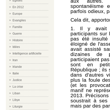
aux autres. 
Eglises
spontanéisme e
En 2012
parfois odieux, p
Europe
Cela dit, apport
Evangiles
Famille
1.
Il y avait
participants sur 
Guerre
pas été insulté 
Histoire
éloigné de l'ass
Idées
avait assisté sa
dizaines de p
Intelligence artificielle
participaient pas
Iran
sont en peti
Irlande
République ; ils
Italie
dans d'autres vi
plus la foule de
Justice
(et les provoca
La crise
manif ne représ
Liban
2013. Précisons 
soustrait à ses 
Libye
mais par des par
Liturgie