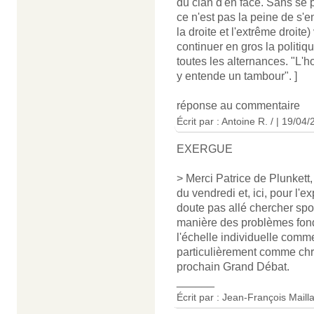
du clan d'en face. Sans se 
ce n'est pas la peine de s'e
la droite et l'extrême droite)
continuer en gros la politi
toutes les alternances. "L'h
y entende un tambour". ]
réponse au commentaire
Écrit par : Antoine R. / | 19/04
EXERGUE
> Merci Patrice de Plunkett
du vendredi et, ici, pour l
doute pas allé chercher sp
manière des problèmes fon
l'échelle individuelle comme
particulièrement comme chré
prochain Grand Débat.
______
Écrit par : Jean-François Maill