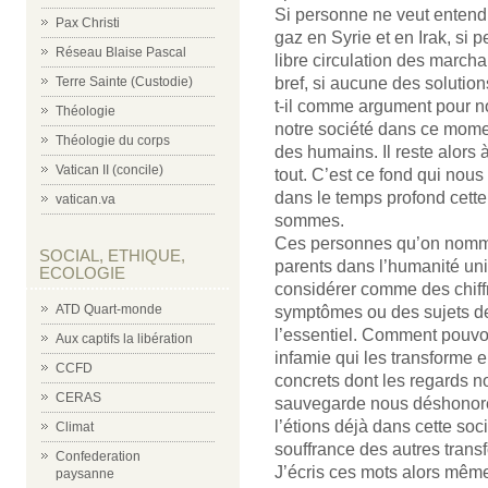
Si personne ne veut entendre
Pax Christi
gaz en Syrie et en Irak, si 
Réseau Blaise Pascal
libre circulation des marcha
bref, si aucune des solution
Terre Sainte (Custodie)
t-il comme argument pour no
Théologie
notre société dans ce momen
Théologie du corps
des humains. Il reste alors 
Vatican II (concile)
tout. C’est ce fond qui nous 
dans le temps profond cette
vatican.va
sommes.
Ces personnes qu’on nomme
SOCIAL, ETHIQUE,
parents dans l’humanité univ
ECOLOGIE
considérer comme des chi
ATD Quart-monde
symptômes ou des sujets d
l’essentiel. Comment pouvo
Aux captifs la libération
infamie qui les transforme
CCFD
concrets dont les regards no
CERAS
sauvegarde nous déshonore
l’étions déjà dans cette soc
Climat
souffrance des autres tran
Confederation
J’écris ces mots alors même 
paysanne