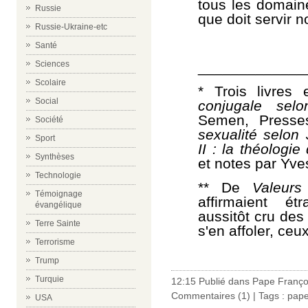
tous les domaine
Russie
que doit servir n
Russie-Ukraine-etc
Santé
_____________
Sciences
Scolaire
* Trois livres
Social
conjugale selo
Semen, Presse
Société
sexualité selon 
Sport
II :
l
a théologie
Synthèses
et notes par Yve
Technologie
**
De
Valeurs
Témoignage
affirmaient 
évangélique
aussitôt cru des
Terre Sainte
s'en affoler, ceu
Terrorisme
Trump
Turquie
12:15 Publié dans
Pape Franço
Commentaires (1)
| Tags :
pape
USA