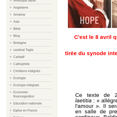
Amérique latine
Angleterre
Arménie
Asie
Bible
C'est le 8 avril 
Blog
Bretagne
cardinal Tagle
tirée du synode inte
Caritatif
Cathophilie
Chrétiens indignés
Ecologie
Ecologie intégrale
Economie-
Ce texte de 2
financegestion
laetitia
:
« allégr
Education nationale
l'amour ». Il s
en salle de pre
Eglise en France
cardinaux Baldi