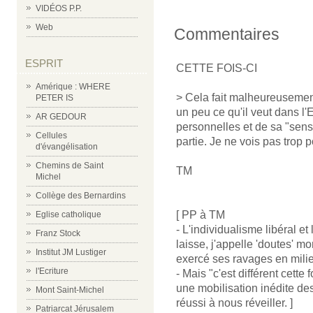
VIDÉOS P.P.
Web
Commentaires
ESPRIT
CETTE FOIS-CI
Amérique : WHERE
> Cela fait malheureusement
PETER IS
un peu ce qu'il veut dans l'
AR GEDOUR
personnelles et de sa "sensi
Cellules
partie. Je ne vois pas trop po
d'évangélisation
Chemins de Saint
TM
Michel
Collège des Bernardins
[ PP à TM
Eglise catholique
- L'individualisme libéral et
Franz Stock
laisse, j'appelle 'doutes' m
Institut JM Lustiger
exercé ses ravages en mili
l'Ecriture
- Mais "c'est différent cette 
une mobilisation inédite des
Mont Saint-Michel
réussi à nous réveiller. ]
Patriarcat Jérusalem