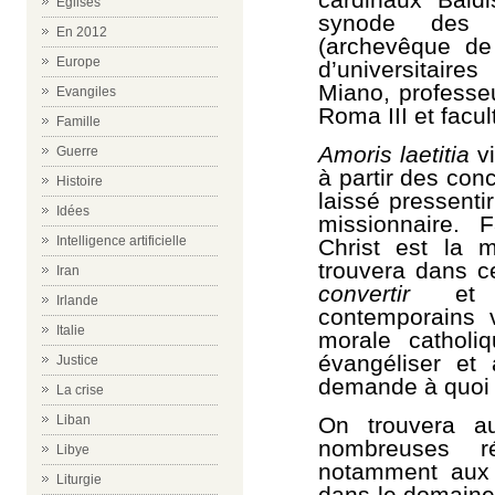
Eglises
synode des 
En 2012
(archevêque de
Europe
d’universitaires
Miano, professeu
Evangiles
Roma III et facu
Famille
Amoris laetitia
v
Guerre
à partir des con
Histoire
laissé pressentir
Idées
missionnaire. 
Intelligence artificielle
Christ est la 
trouvera dans 
Iran
convertir
et à
Irlande
contemporains
Italie
morale catholi
évangéliser et 
Justice
demande à quoi el
La crise
On trouvera a
Liban
nombreuses ré
Libye
notamment aux
Liturgie
dans le domaine 