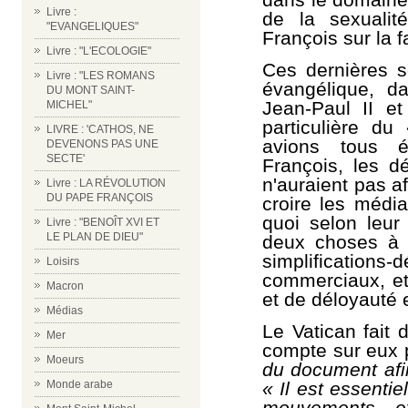
Livre :
de la sexualit
"EVANGELIQUES"
François sur la f
Livre : "L'ECOLOGIE"
Ces dernières 
Livre : "LES ROMANS
évangélique, da
DU MONT SAINT-
Jean-Paul II e
MICHEL"
particulière du
LIVRE : 'CATHOS, NE
avions tous 
DEVENONS PAS UNE
SECTE'
François, les d
n'auraient pas af
Livre : LA RÉVOLUTION
DU PAPE FRANÇOIS
croire les média
quoi selon leur
Livre : "BENOÎT XVI ET
LE PLAN DE DIEU"
deux choses à 
simplification
Loisirs
commerciaux, e
Macron
et de déloyauté 
Médias
Le Vatican fait 
Mer
compte sur eux
Moeurs
du document
afi
«
Il est essenti
Monde arabe
mouvements e