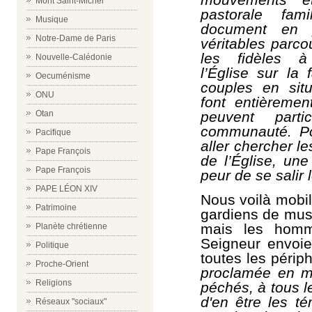
Mont Saint-Michel
pastorale fam
Musique
document
en 
Notre-Dame de Paris
véritables parco
les fidèles à
Nouvelle-Calédonie
l’Église sur la 
Oecuménisme
couples en situa
ONU
font entièrement
peuvent par
Otan
communauté. P
Pacifique
aller chercher l
Pape François
de l’Église, une
Pape François
peur de se salir 
PAPE LÉON XIV
Nous voilà mobi
Patrimoine
gardiens de mus
mais les hom
Planète chrétienne
Seigneur envoie
Politique
toutes les périph
Proche-Orient
proclamée en m
Religions
péchés, à tous 
d'en être les té
Réseaux "sociaux"