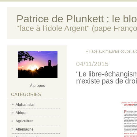
Patrice de Plunkett : le bl
"face à l'idole Argent" (pape Franço
« Face aux mauvais coups, aid
04/11/2015
"Le libre-échangism
n'existe pas de dro
À propos
CATÉGORIES
Afghanistan
Afrique
Agriculture
Allemagne