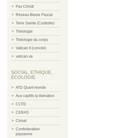
Pax Christi
Réseau Blaise Pascal
Terre Sainte (Custodie)
Théologie
Théologie du corps
Vatican II (concile)
vatican.va
SOCIAL, ETHIQUE,
ECOLOGIE
ATD Quart-monde
Aux captifs la libération
CCFD
CERAS
Climat
Confederation
paysanne