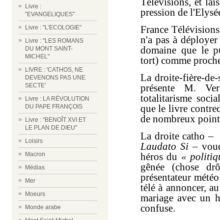
Télévisions, et lai
Livre :
pression de l'Elysé
"EVANGELIQUES"
France Télévisions
Livre : "L'ECOLOGIE"
n'a pas à déployer
Livre : "LES ROMANS
domaine que le pu
DU MONT SAINT-
MICHEL"
tort) comme proche
LIVRE : 'CATHOS, NE
La droite-fière-de-
DEVENONS PAS UNE
présente M. Ve
SECTE'
totalitarisme soci
Livre : LA RÉVOLUTION
que le livre contre
DU PAPE FRANÇOIS
de nombreux point
Livre : "BENOÎT XVI ET
LE PLAN DE DIEU"
La droite catho – 
Loisirs
Laudato Si
– voud
héros du
« politi
Macron
gênée (chose drô
Médias
présentateur météo 
Mer
télé à annoncer, a
Moeurs
mariage avec un 
confuse.
Monde arabe