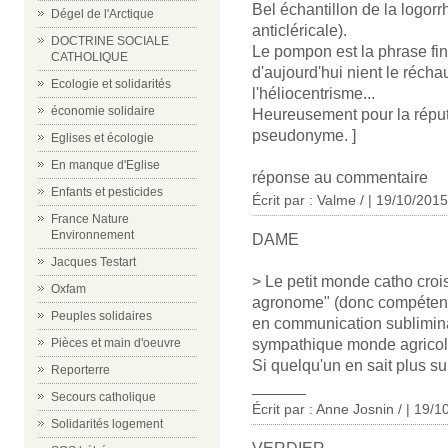
Bel échantillon de la logorr
Dégel de l'Arctique
anticléricale).
DOCTRINE SOCIALE
Le pompon est la phrase fin
CATHOLIQUE
d'aujourd'hui nient le réch
Ecologie et solidarités
l'héliocentrisme...
économie solidaire
Heureusement pour la réputat
pseudonyme. ]
Eglises et écologie
En manque d'Eglise
réponse au commentaire
Enfants et pesticides
Écrit par : Valme / | 19/10/2015
France Nature
Environnement
DAME
Jacques Testart
> Le petit monde catho croi
Oxfam
agronome" (donc compétente)
Peuples solidaires
en communication sublimina
sympathique monde agricole,
Pièces et main d'oeuvre
Si quelqu'un en sait plus s
Reporterre
______
Secours catholique
Écrit par : Anne Josnin / | 19/
Solidarités logement