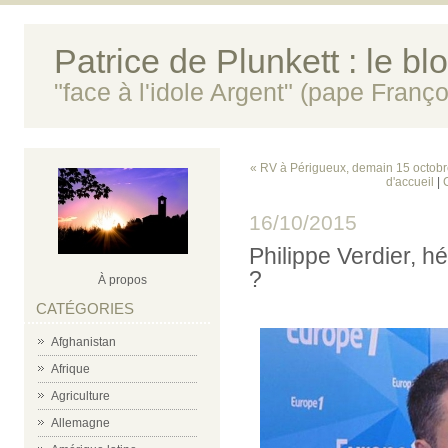
Patrice de Plunkett : le bl
"face à l'idole Argent" (pape Franço
« RV à Périgueux, demain 15 octobre
d'accueil
|
16/10/2015
Philippe Verdier, h
?
À propos
CATÉGORIES
Afghanistan
Afrique
Agriculture
Allemagne