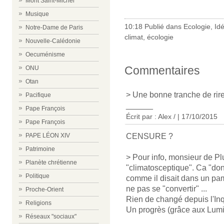
Mont Saint-Michel
Musique
10:18 Publié dans
Ecologie
,
Id
Notre-Dame de Paris
climat
,
écologie
Nouvelle-Calédonie
Oecuménisme
Commentaires
ONU
Otan
> Une bonne tranche de rire.
Pacifique
______
Pape François
Écrit par : Alex / | 17/10/2015
Pape François
CENSURE ?
PAPE LÉON XIV
Patrimoine
> Pour info, monsieur de Plun
Planète chrétienne
"climatosceptique". Ca "donn
Politique
comme il disait dans un pa
ne pas se "convertir" ...
Proche-Orient
Rien de changé depuis l'Inqu
Religions
Un progrès (grâce aux Lumi
Réseaux "sociaux"