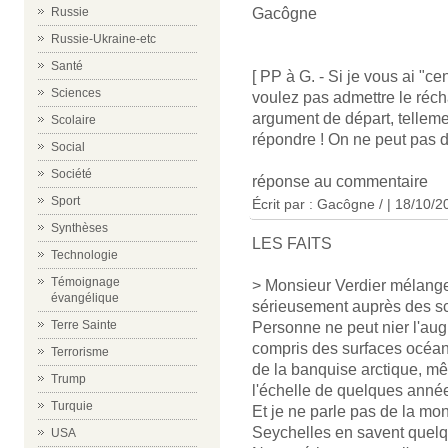
Gacôgne
Russie
Russie-Ukraine-etc
Santé
[ PP à G. - Si je vous ai "c
Sciences
voulez pas admettre le récha
argument de départ, telleme
Scolaire
répondre ! On ne peut pas di
Social
Société
réponse au commentaire
Sport
Écrit par : Gacôgne / | 18/10/
Synthèses
LES FAITS
Technologie
Témoignage
> Monsieur Verdier mélange 
évangélique
sérieusement auprès des sc
Terre Sainte
Personne ne peut nier l'au
compris des surfaces océani
Terrorisme
de la banquise arctique, mêm
Trump
l'échelle de quelques anné
Turquie
Et je ne parle pas de la mo
Seychelles en savent quelq
USA