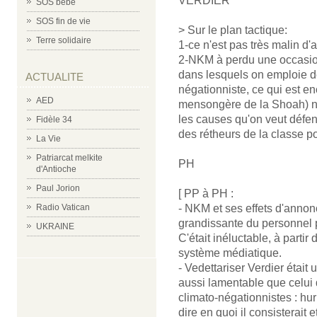
VERDIER
SOS bébé
SOS fin de vie
> Sur le plan tactique:
Terre solidaire
1-ce n'est pas très malin d'a
2-NKM à perdu une occasion
dans lesquels on emploie 
ACTUALITE
négationniste, ce qui est en
AED
mensongère de la Shoah) ne 
les causes qu'on veut défend
Fidèle 34
des rétheurs de la classe po
La Vie
Patriarcat melkite
PH
d'Antioche
Paul Jorion
[ PP à PH :
- NKM et ses effets d'annon
Radio Vatican
grandissante du personnel p
UKRAINE
C'était inéluctable, à parti
système médiatique.
- Vedettariser Verdier était
aussi lamentable que celui d
climato-négationnistes : hu
dire en quoi il consisterait e