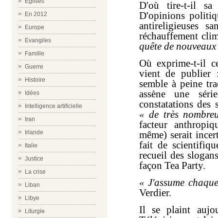
Eglises
D'où tire-t-il sa
D'opinions politiq
En 2012
antireligieuses s
Europe
réchauffement clim
Evangiles
quête de nouveaux 
Famille
Où exprime-t-il c
Guerre
vient de publier 
Histoire
semble à peine tra
assène une série
Idées
constatations des 
Intelligence artificielle
« de très nombreu
Iran
facteur anthropiq
même) serait incert
Irlande
fait de scientifiqu
Italie
recueil des slogan
Justice
façon Tea Party.
La crise
« J'assume chaque 
Liban
Verdier.
Libye
Il
se plaint aujou
Liturgie