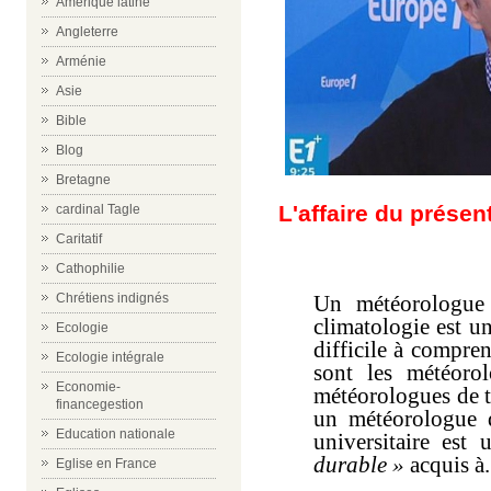
Amérique latine
Angleterre
Arménie
Asie
Bible
Blog
Bretagne
L'affaire du prése
cardinal Tagle
Caritatif
Cathophilie
Un météorologue 
Chrétiens indignés
climatologie est u
Ecologie
difficile à compre
Ecologie intégrale
sont les météoro
Economie-
météorologues de t
financegestion
un météorologue de
Education nationale
universitaire es
durable »
acquis à.
Eglise en France