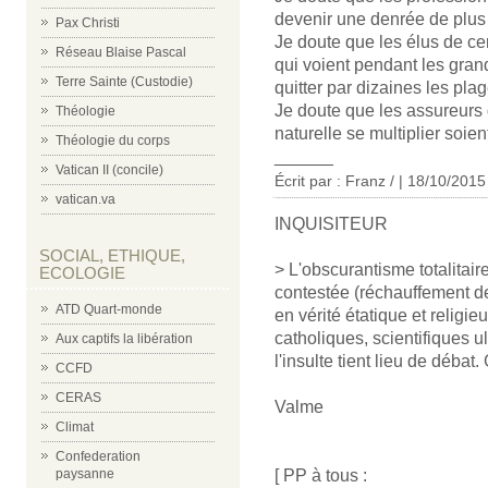
devenir une denrée de plus e
Pax Christi
Je doute que les élus de cer
Réseau Blaise Pascal
qui voient pendant les gra
Terre Sainte (Custodie)
quitter par dizaines les plag
Je doute que les assureurs 
Théologie
naturelle se multiplier soien
Théologie du corps
______
Vatican II (concile)
Écrit par : Franz / | 18/10/2015
vatican.va
INQUISITEUR
SOCIAL, ETHIQUE,
> L'obscurantisme totalitair
ECOLOGIE
contestée (réchauffement de
ATD Quart-monde
en vérité étatique et religi
catholiques, scientifiques u
Aux captifs la libération
l'insulte tient lieu de débat.
CCFD
CERAS
Valme
Climat
Confederation
[ PP à tous :
paysanne