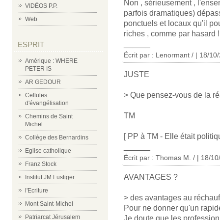
Non , sérieusement , l'ens
VIDÉOS P.P.
parfois dramatiques) dépass
Web
ponctuels et locaux qu'il po
riches , comme par hasard !
______
ESPRIT
Écrit par : Lenormant / | 18/10
Amérique : WHERE
PETER IS
JUSTE
AR GEDOUR
> Que pensez-vous de la réa
Cellules
d'évangélisation
TM
Chemins de Saint
Michel
[ PP à TM - Elle était politi
Collège des Bernardins
______
Eglise catholique
Écrit par : Thomas M. / | 18/1
Franz Stock
AVANTAGES ?
Institut JM Lustiger
l'Ecriture
> des avantages au réchau
Mont Saint-Michel
Pour ne donner qu'un rapide
Patriarcat Jérusalem
Je doute que les profession