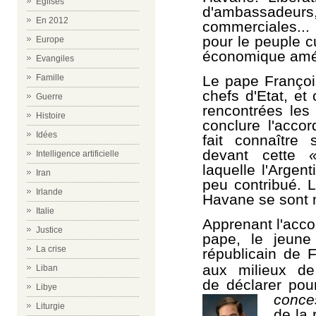
Eglises
d'ambassadeur
En 2012
commerciales... 
pour le peuple 
Europe
économique amér
Evangiles
Famille
Le pape François
chefs d'Etat, et
Guerre
rencontrées les 
Histoire
conclure l'acco
Idées
fait connaître
devant cette
Intelligence artificielle
laquelle l'Argen
Iran
peu contribué. 
Irlande
Havane se sont 
Italie
Apprenant l'acco
Justice
pape, le jeune
La crise
républicain de 
aux milieux de 
Liban
de déclarer pou
Libye
conce
Liturgie
de la 