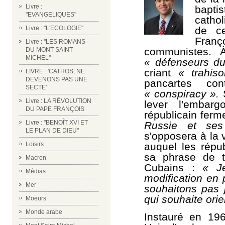
Livre :
bapt
"EVANGELIQUES"
cathol
Livre : "L'ECOLOGIE"
de c
Fra
Livre : "LES ROMANS
communistes. 
DU MONT SAINT-
MICHEL"
«
défenseurs du
criant
« trahis
LIVRE : 'CATHOS, NE
DEVENONS PAS UNE
pancartes con
SECTE'
« conspiracy ».
Livre : LA RÉVOLUTION
lever l'embar
DU PAPE FRANÇOIS
républicain fer
Livre : "BENOÎT XVI ET
Russie et ses
LE PLAN DE DIEU"
s'opposera à la
Loisirs
auquel les répu
sa phrase de t
Macron
Cubains :
« J
Médias
modification en
Mer
souhaitons pas 
qui souhaite ori
Moeurs
Monde arabe
Instauré en 196