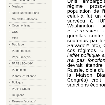
Unis, l'embargo 
Mont Saint-Michel
régime proso
Musique
population de l
Notre-Dame de Paris
celui-là fut un
Nouvelle-Calédonie
survécu à l'U
Washington 
Oecuménisme
« terroristes 
ONU
guérillas contr
Otan
soutenus par les
Salvador* etc),
Pacifique
ces régimes.
Pape François
l'effet politiqu
Pape François
n'a pas foncti
PAPE LÉON XIV
devrait étendre
Russie, cible d'
Patrimoine
la Maison Blan
Planète chrétienne
Congrès) croit
Politique
sanctions économ
Proche-Orient
Religions
__________________
Réseaux "sociaux"