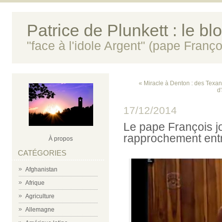
Patrice de Plunkett : le bl
"face à l'idole Argent" (pape Franço
« Miracle à Denton : des Texans
d
17/12/2014
Le pape François jo
rapprochement entr
À propos
CATÉGORIES
Afghanistan
Afrique
Agriculture
Allemagne