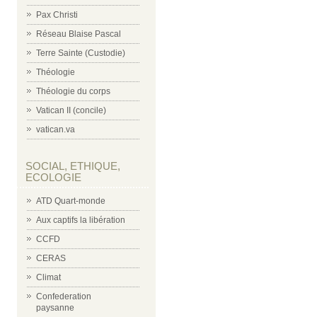
Pax Christi
Réseau Blaise Pascal
Terre Sainte (Custodie)
Théologie
Théologie du corps
Vatican II (concile)
vatican.va
SOCIAL, ETHIQUE,
ECOLOGIE
ATD Quart-monde
Aux captifs la libération
CCFD
CERAS
Climat
Confederation
paysanne