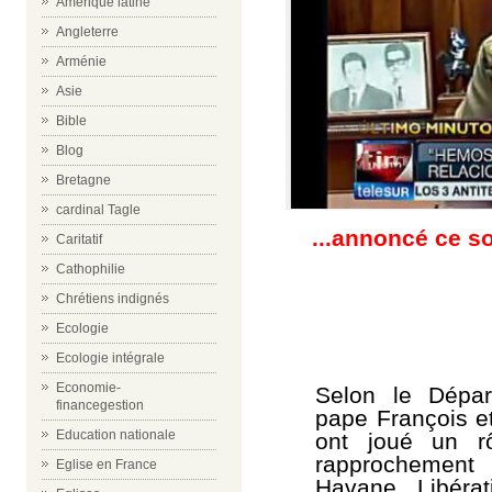
Amérique latine
Angleterre
Arménie
Asie
Bible
Blog
Bretagne
cardinal Tagle
...annoncé ce s
Caritatif
Cathophilie
Chrétiens indignés
Ecologie
Ecologie intégrale
Economie-
Selon le Dépar
financegestion
pape François et
Education nationale
ont joué un 
rapprochement
Eglise en France
Havane. Libérat