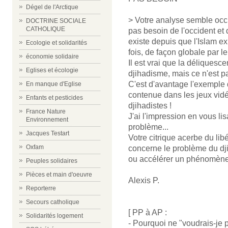
Dégel de l'Arctique
> Votre analyse semble occu
DOCTRINE SOCIALE
CATHOLIQUE
pas besoin de l'occident et 
existe depuis que l'Islam exi
Ecologie et solidarités
fois, de façon globale par 
économie solidaire
Il est vrai que la déliquesc
Eglises et écologie
djihadisme, mais ce n'est pa
C'est d'avantage l'exemple
En manque d'Eglise
contenue dans les jeux vidé
Enfants et pesticides
djihadistes !
France Nature
J'ai l'impression en vous li
Environnement
problème...
Jacques Testart
Votre citrique acerbe du lib
Oxfam
concerne le problème du dji
ou accélérer un phénomène q
Peuples solidaires
Pièces et main d'oeuvre
Alexis P.
Reporterre
Secours catholique
[ PP à AP :
Solidarités logement
- Pourquoi ne "voudrais-je p