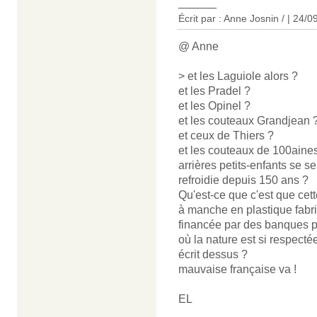
______
Écrit par : Anne Josnin / | 24/
@ Anne
> et les Laguiole alors ?
et les Pradel ?
et les Opinel ?
et les couteaux Grandjean 
et ceux de Thiers ?
et les couteaux de 100aines 
arrières petits-enfants se 
refroidie depuis 150 ans ?
Qu'est-ce que c'est que cet
à manche en plastique fabri
financée par des banques pr
où la nature est si respect
écrit dessus ?
mauvaise française va !
EL