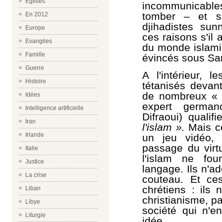
Eglises
incommunicable
tomber – et s
En 2012
djihadistes sunn
Europe
ces raisons s'il
Evangiles
du monde islamiq
Famille
évincés sous Sa
Guerre
A l'intérieur, 
Histoire
tétanisés devant
de nombreux « 
Idées
expert germano
Intelligence artificielle
Difraoui) qualif
Iran
l'islam ».
Mais ce
Irlande
un jeu vidéo,
passage du virt
Italie
l'islam ne fo
Justice
langage. Ils n'ad
La crise
couteau. Et ce
chrétiens : ils
Liban
christianisme, p
Libye
société qui n'e
Liturgie
idée.