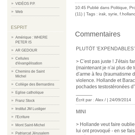
VIDÉOS P.P.
10:45 Publié dans
Politique
,
Pr
Web
(11)
| Tags :
irak
,
syrie
,
f.hollan
ESPRIT
Commentaires
Amérique : WHERE
PETER IS
PLUTÖT 'EXPENDABLES'
AR GEDOUR
Cellules
> C'est pas juste ! J'étais f
d'évangélisation
(maintenant je n'ai plus de t
Chemins de Saint
d'arme à feu (traumatisme d
Michel
violence. Hollande et Barac
Collège des Bernardins
pochades testostéronées d'
______
Eglise catholique
Écrit par : Alex / | 24/09/2014
Franz Stock
Institut JM Lustiger
MINI
l'Ecriture
> Hollande veut faire oubli
Mont Saint-Michel
lui ont provoqué - en se f
Patriarcat Jérusalem