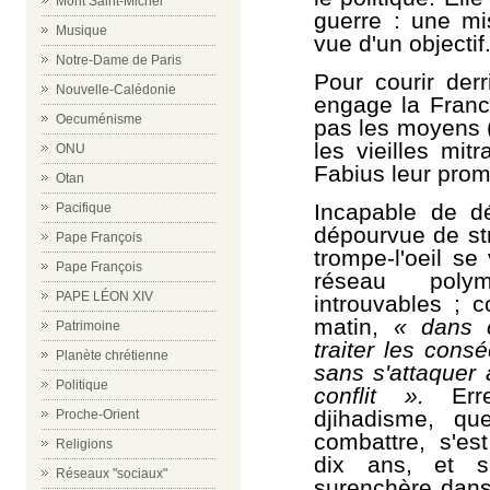
Mont Saint-Michel
guerre : une m
Musique
vue d'un objectif
Notre-Dame de Paris
Pour courir der
Nouvelle-Calédonie
engage la Franc
Oecuménisme
pas les moyens (
les vieilles mit
ONU
Fabius leur prom
Otan
Incapable de déf
Pacifique
dépourvue de str
Pape François
trompe-l'oeil se
Pape François
réseau poly
PAPE LÉON XIV
introuvables ; 
matin,
« dans c
Patrimoine
traiter les cons
Planète chrétienne
sans s'attaquer 
Politique
conflit ».
Erre
djihadisme, qu
Proche-Orient
combattre, s'es
Religions
dix ans, et s
Réseaux "sociaux"
surenchère dans