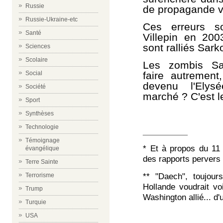
Russie
de propagande vir
Russie-Ukraine-etc
Ces erreurs s
Santé
Villepin en 200
sont ralliés Sark
Sciences
Scolaire
Les zombis Sar
faire autremen
Social
devenu l'Ely
Société
marché ? C'est l
Sport
Synthèses
Technologie
__________
Témoignage
* Et à propos du 11 s
évangélique
des rapports pervers
Terre Sainte
** "Daech", toujour
Terrorisme
Hollande voudrait vo
Trump
Washington allié... d'
Turquie
USA