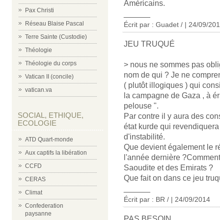
Américains.
Pax Christi
______
Réseau Blaise Pascal
Écrit par : Guadet / | 24/09/20
Terre Sainte (Custodie)
JEU TRUQUÉ
Théologie
Théologie du corps
> nous ne sommes pas obligé
nom de qui ? Je ne compren
Vatican II (concile)
( plutôt illogiques ) qui cons
vatican.va
la campagne de Gaza , à ér
pelouse ".
SOCIAL, ETHIQUE,
Par contre il y aura des co
ECOLOGIE
état kurde qui revendiquera 
d'instabilité.
ATD Quart-monde
Que devient également le ré
Aux captifs la libération
l'année dernière ?Comment qu
CCFD
Saoudite et des Emirats ?
Que fait on dans ce jeu tru
CERAS
______
Climat
Écrit par : BR / | 24/09/2014
Confederation
paysanne
PAS BESOIN