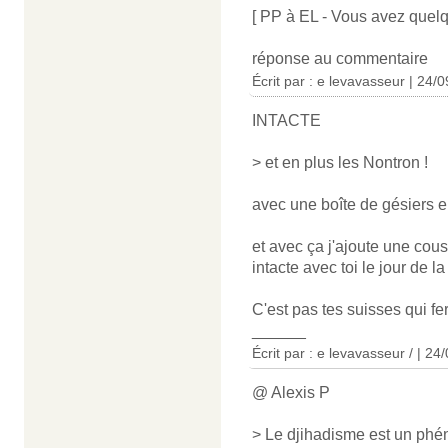
[ PP à EL - Vous avez quelq
réponse au commentaire
Écrit par : e levavasseur | 24/
INTACTE
> et en plus les Nontron !
avec une boîte de gésiers 
et avec ça j'ajoute une cou
intacte avec toi le jour de l
C'est pas tes suisses qui fe
______
Écrit par : e levavasseur / | 24
@ Alexis P
> Le djihadisme est un phéno