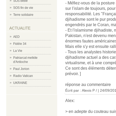
SOS bébé
- Méfiez-vous de la posture 
SOS fin de vie
sur l'islam de toujours, po
responsabilité. Les "França
Terre solidaire
djihadisme sont le pur produ
engendrés par le Coran, mai
ACTUALITE
- Et l'islamisme djihadiste,
Pakistan, n'est devenu me
AED
énormes fautes américaines
Fidèle 34
Mais elle s'y est ensuite ral
La Vie
- Tous les analystes histori
djihadisme actuel a des cara
Patriarcat melkite
d'Antioche
virtualisme, et à une compr
Ce sont des éléments déte
Paul Jorion
prévoir. ]
Radio Vatican
UKRAINE
réponse au commentaire
Écrit par : Alexis P / | 24/09/20
Alex:
> en adepte du couteau suiss