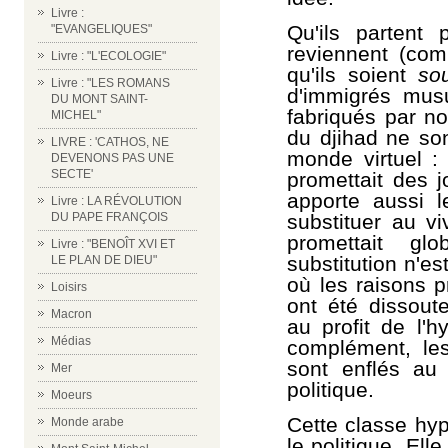
Livre :
Qu'ils partent 
"EVANGELIQUES"
reviennent (com
Livre : "L'ECOLOGIE"
qu'ils soient
so
Livre : "LES ROMANS
d'immigrés musu
DU MONT SAINT-
fabriqués par no
MICHEL"
du djihad ne son
LIVRE : 'CATHOS, NE
monde virtuel : 
DEVENONS PAS UNE
SECTE'
promettait des j
apporte aussi l
Livre : LA RÉVOLUTION
substituer au v
DU PAPE FRANÇOIS
promettait glo
Livre : "BENOÎT XVI ET
substitution n'e
LE PLAN DE DIEU"
où les raisons 
Loisirs
ont été dissoute
Macron
au profit de l'h
Médias
complément, le
sont enflés au 
Mer
politique.
Moeurs
Cette classe hyp
Monde arabe
le politique.
Elle