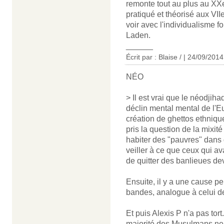
remonte tout au plus au XXe 
pratiqué et théorisé aux VI
voir avec l'individualisme
Laden.
______
Écrit par : Blaise / | 24/09/2014
NÉO
> Il est vrai que le néodjih
déclin mental mental de l'Eur
création de ghettos ethnique
pris la question de la mixité
habiter des "pauvres" dans de
veiller à ce que ceux qui av
de quitter des banlieues de
Ensuite, il y a une cause p
bandes, analogue à celui d
Et puis Alexis P n'a pas to
majorité des Musulmans ne 