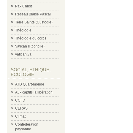
Pax Christi
Réseau Blaise Pascal
Terre Sainte (Custodie)
Théologie
Théologie du corps
Vatican II (concile)
vatican.va
SOCIAL, ETHIQUE,
ECOLOGIE
ATD Quart-monde
Aux captifs la libération
CCFD
CERAS
Climat
Confederation
paysanne