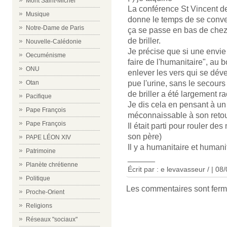
Mont Saint-Michel
La conférence St Vincent d
Musique
donne le temps de se conver
Notre-Dame de Paris
ça se passe en bas de chez
de briller.
Nouvelle-Calédonie
Je précise que si une envie d
Oecuménisme
faire de l'humanitaire", au 
ONU
enlever les vers qui se dév
pue l'urine, sans le secours 
Otan
de briller a été largement r
Pacifique
Je dis cela en pensant à un 
Pape François
méconnaissable à son retou
Pape François
Il était parti pour rouler d
son père)
PAPE LÉON XIV
Il y a humanitaire et humani
Patrimoine
______
Planète chrétienne
Écrit par : e levavasseur / | 08
Politique
Les commentaires sont ferm
Proche-Orient
Religions
Réseaux "sociaux"