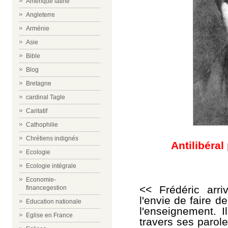
Amérique latine
Angleterre
Arménie
Asie
Bible
Blog
Bretagne
cardinal Tagle
Caritatif
Cathophilie
Chrétiens indignés
Antilibéral
Ecologie
Ecologie intégrale
Economie-
<< Frédéric arr
financegestion
l'envie de faire 
Education nationale
l'enseignement. I
Eglise en France
travers ses parole