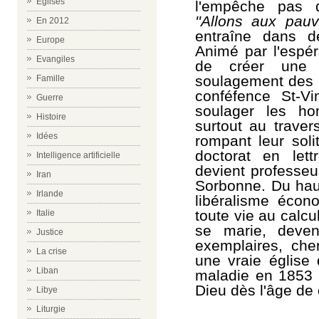
Eglises
l'empêche pas 
''Allons aux pauvr
En 2012
entraîne dans d
Europe
Animé par l'espér
Evangiles
de créer une 
soulagement des 
Famille
conféfence St-Vi
Guerre
soulager les ho
Histoire
surtout au traver
Idées
rompant leur soli
doctorat en lettr
Intelligence artificielle
devient professeu
Iran
Sorbonne. Du haut
Irlande
libéralisme écono
toute vie au calcul
Italie
se marie, deve
Justice
exemplaires, che
La crise
une vraie église 
Liban
maladie en 1853 q
Dieu dès l'âge de
Libye
Liturgie