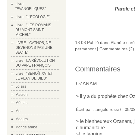
Livre :
Parole et
"EVANGELIQUES"
Livre : "L'ECOLOGIE"
Livre : "LES ROMANS
DU MONT SAINT-
MICHEL"
13:03 Publié dans
Planète chré
LIVRE : 'CATHOS, NE
DEVENONS PAS UNE
permanent
|
Commentaires (2)
SECTE'
Livre : LA RÉVOLUTION
DU PAPE FRANÇOIS
Commentaires
Livre : "BENOÎT XVI ET
LE PLAN DE DIEU"
OZANAM
Loisirs
Macron
> Il y a du prophète chez O
______
Médias
Écrit par : angelo rossi / | 08/
Mer
Moeurs
> le bienheureux Ozanam, j
d'humanitaire
Monde arabe
;-) je taquine