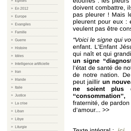
étouffés : les pleurs
Eglises
doivent combattre, il
En 2012
pas pleurer ! Mais l
Europe
pleurent pour eux : 
Evangiles
veulent pas être con
Famille
"Voici le signe qui v
Guerre
enfant. L’Enfant Jé
Histoire
qui naît et qui gran
Idées
un signe “diagnos
Intelligence artificielle
l’état de santé de n
Iran
de notre nation. De
Irlande
peut jaillir
un nouvea
Italie
ne soient plus d
‘‘consommation’’,
m
Justice
fraternité, de pardon
La crise
d’amour... >>
Liban
Libye
Liturgie
Texte intégral :
ici