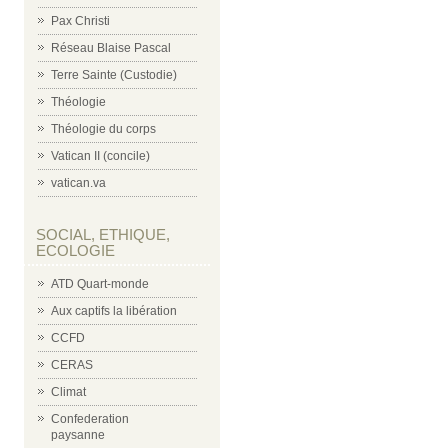
Pax Christi
Réseau Blaise Pascal
Terre Sainte (Custodie)
Théologie
Théologie du corps
Vatican II (concile)
vatican.va
SOCIAL, ETHIQUE,
ECOLOGIE
ATD Quart-monde
Aux captifs la libération
CCFD
CERAS
Climat
Confederation
paysanne