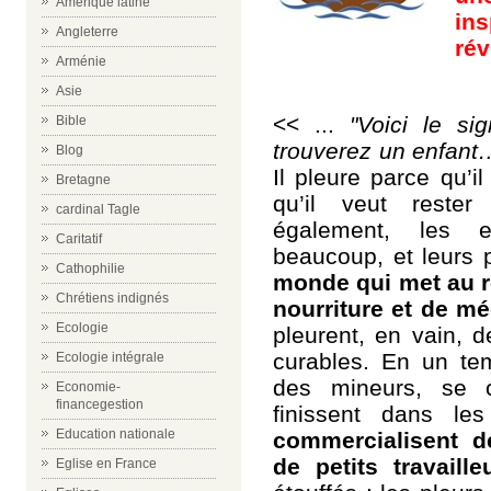
Amérique latine
ins
Angleterre
rév
Arménie
Asie
<< ...
"Voici le s
Bible
trouverez un enfant
Blog
Il pleure parce qu’il
Bretagne
qu’il veut reste
cardinal Tagle
également, les en
Caritatif
beaucoup, et leurs p
Cathophilie
monde qui met au r
Chrétiens indignés
nourriture et de m
Ecologie
pleurent, en vain, 
curables. En un te
Ecologie intégrale
des mineurs, se c
Economie-
financegestion
finissent dans les
Education nationale
commercialisent d
de petits travaille
Eglise en France