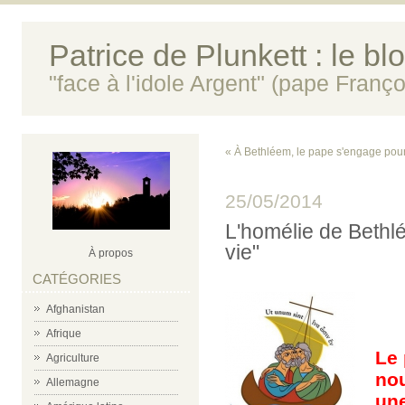
Patrice de Plunkett : le bl
"face à l'idole Argent" (pape Franço
« À Bethléem, le pape s'engage pour
25/05/2014
L'homélie de Bethl
vie"
À propos
CATÉGORIES
Afghanistan
Afrique
Le
Agriculture
no
Allemagne
une