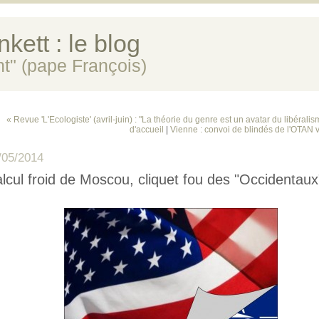
kett : le blog
ent" (pape François)
« Revue 'L'Ecologiste' (avril-juin) : "La théorie du genre est un avatar du libéralis
d'accueil
|
Vienne : convoi de blindés de l'OTAN ve
/05/2014
lcul froid de Moscou, cliquet fou des "Occidentaux