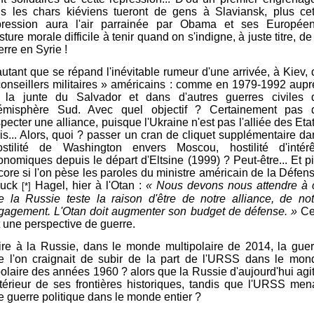
us les chars kiéviens tueront de gens à Slaviansk, plus cet
pression aura l'air parrainée par Obama et ses Européen
ture morale difficile à tenir quand on s'indigne, à juste titre, de
rre en Syrie !
autant que se répand l'inévitable rumeur d'une arrivée, à Kiev, 
conseillers militaires » américains : comme en 1979-1992 aupr
 la junte du Salvador et dans d'autres guerres civiles 
hémisphère Sud. Avec quel objectif ? Certainement pas 
pecter une alliance, puisque l'Ukraine n'est pas l'alliée des Eta
is... Alors, quoi ? passer un cran de cliquet supplémentaire da
hostilité de Washington envers Moscou, hostilité d'intérê
onomiques depuis le départ d'Eltsine (1999) ? Peut-être... Et pi
core si l'on pèse les paroles du ministre américain de la Défens
uck
Hagel, hier à l'Otan :
«
Nous devons nous attendre à 
[*]
e la Russie teste la raison d'être de notre alliance, de not
gagement. L'Otan doit augmenter son budget de défense. »
Ce
t une perspective de guerre.
ire à la Russie, dans le monde multipolaire de 2014, la guer
e l'on craignait de subir de la part de l'URSS dans le mon
polaire des années 1960 ? alors que la Russie d'aujourd'hui agit
intérieur de ses frontières historiques, tandis que l'URSS mena
e guerre politique dans le monde entier ?