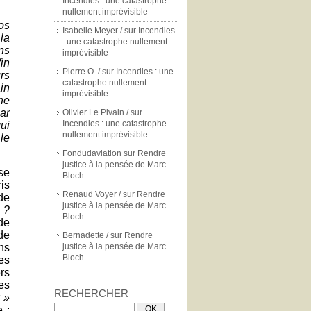
Incendies : une catastrophe
nullement imprévisible
nos
Isabelle Meyer /
sur
Incendies
la
: une catastrophe nullement
ns
imprévisible
in
Pierre O. /
sur
Incendies : une
urs
catastrophe nullement
in
imprévisible
ne
ar
Olivier Le Pivain /
sur
Incendies : une catastrophe
ui
nullement imprévisible
le
Fondudaviation
sur
Rendre
justice à la pensée de Marc
se
Bloch
ris
Renaud Voyer /
sur
Rendre
de
justice à la pensée de Marc
 ?
Bloch
de
de
Bernadette /
sur
Rendre
ans
justice à la pensée de Marc
Bloch
es
rs
es
RECHERCHER
 »
 :