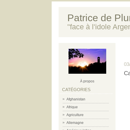
Patrice de Plun
"face à l'idole Arg
03
Ca
À propos
CATÉGORIES
Afghanistan
Afrique
Agriculture
Allemagne