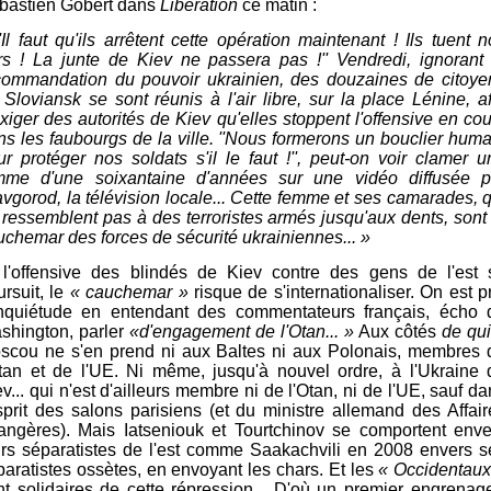
bastien Gobert dans
Libération
ce matin :
''Il faut qu'ils arrêtent cette opération maintenant ! Ils tuent 
rs ! La junte de Kiev ne passera pas !'' Vendredi, ignorant 
commandation du pouvoir ukrainien, des douzaines de citoye
 Sloviansk se sont réunis à l'air libre, sur la place Lénine, af
exiger des autorités de Kiev qu'elles stoppent l'offensive en co
ns les faubourgs de la ville. ''Nous formerons un bouclier huma
ur protéger nos soldats s'il le faut !'', peut-on voir clamer u
mme d'une soixantaine d'années sur une vidéo diffusée p
avgorod, la télévision locale... Cette femme et ses camarades, q
 ressemblent pas à des terroristes armés jusqu'aux dents, sont 
uchemar des forces de sécurité ukrainiennes... »
 l'offensive des blindés de Kiev contre des gens de l'est 
ursuit, le
« cauchemar »
risque de s'internationaliser. On est p
inquiétude en entendant des commentateurs français, écho 
shington, parler
«d'engagement de l'Otan... »
Aux côtés
de qui
scou ne s'en prend ni aux Baltes ni aux Polonais, membres 
Otan et de l'UE. Ni même, jusqu'à nouvel ordre, à l'Ukraine 
v... qui n'est d'ailleurs membre ni de l'Otan, ni de l'UE, sauf d
esprit des salons parisiens (et du ministre allemand des Affair
rangères). Mais Iatseniouk et Tourtchinov se comportent enve
urs séparatistes de l'est comme Saakachvili en 2008 envers s
paratistes ossètes, en envoyant les chars. Et les
« Occidentaux
nt solidaires de cette répression... D'où un premier engrenage