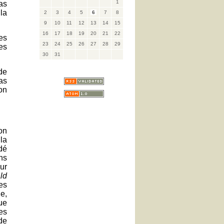
1
pas
la
2
3
4
5
6
7
8
9
10
11
12
13
14
15
16
17
18
19
20
21
22
es
23
24
25
26
27
28
29
es
30
31
de
as
on
on
 la
dé
ns
ur
ld
les
ie,
ue
es
de