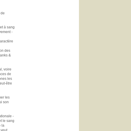
 de
 et à sang
ivement -
caractère
ion des
tanks &
l, voire
ances de
zones les
eut-être
mer les
si son
tionale -
t le sang
 la
 veut