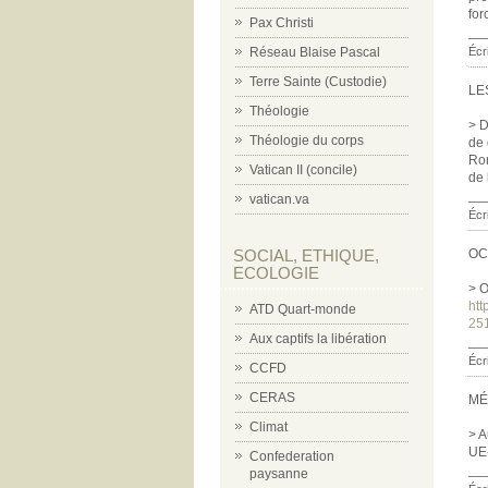
for
Pax Christi
__
Réseau Blaise Pascal
Écri
Terre Sainte (Custodie)
LE
Théologie
> D
Théologie du corps
de 
Rom
Vatican II (concile)
de 
__
vatican.va
Écr
SOCIAL, ETHIQUE,
OC
ECOLOGIE
> O
htt
ATD Quart-monde
25
Aux captifs la libération
__
Écri
CCFD
CERAS
MÉ
Climat
> A
UE-
Confederation
__
paysanne