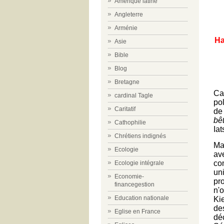
Amérique latine
Angleterre
Arménie
Ha
Asie
Bible
Blog
Bretagne
Ca
cardinal Tagle
po
Caritatif
de
bê
Cathophilie
Ia
Chrétiens indignés
Ma
Ecologie
av
co
Ecologie intégrale
un
Economie-
pr
financegestion
n'o
Education nationale
Ki
de
Eglise en France
dé