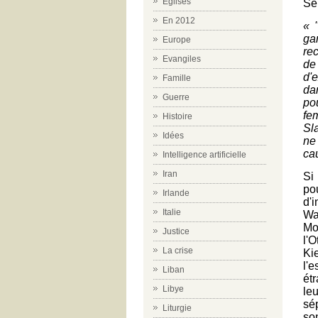
Eglises
Sé
En 2012
«
ga
Europe
re
Evangiles
de
d'
Famille
da
Guerre
po
fe
Histoire
Sl
Idées
ne
ca
Intelligence artificielle
Iran
Si
po
Irlande
d'
Italie
Wa
Mo
Justice
l'
La crise
Kie
l'
Liban
ét
Libye
le
sé
Liturgie
so