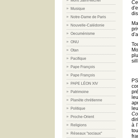
Mont Saint-Michel
Ce
d'
Musique
di
Notre-Dame de Paris
Ma
Nouvelle-Calédonie
pr
Oecuménisme
d'
ONU
To
Mo
Otan
pl
Pacifique
sil
Pape François
Pape François
PS
PAPE LÉON XIV
co
pr
Patrimoine
le
Planète chrétienne
ap
le
Politique
Co
Proche-Orient
di
à 
Religions
to
Réseaux "sociaux"
fr