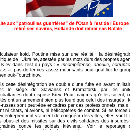
lte aux "patrouilles guerrières" de l'Otan à l'est de l'Europe
retiré ses navires, Hollande doit retirer ses Rafale :
lculateur froid, Poutine mise sur une réalité : la désintégrati
litique de l'Ukraine, attestée par les mots durs des propres age
 Kiev dans l'est du pays : «
incompétence, aboulie, corruptio
tise »,
pas de termes assez méprisants pour qualifier le grou
tseniouk-Tourtchinov.
is cette désintégration se double d'une fuite en avant militair
ec le siège de Slaviansk et Kramatorsk par les unit
mbattantes dont dispose Kiev. Pour maigres qu'elles soient, c
ités ont un armement bien plus lourd que celui des insurgés : l
o-russes sont peut-être encadrés par des professionnels, mais i
nt ni chars, ni avions, ni hélicoptères de combat. Si les forces
ev entreprennent vraiment de conquérir des villes, elles vont ti
s obus et des missiles sur des civils solidaires des insurgés 
chaînés contre les soldats kiéviens... Voir le reportage 