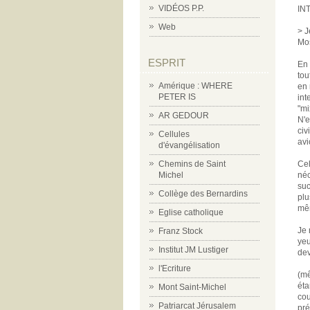
VIDÉOS P.P.
IN
Web
> J
Mos
ESPRIT
En 
tou
Amérique : WHERE
en 
PETER IS
int
"mi
AR GEDOUR
N'e
civ
Cellules
avi
d'évangélisation
Chemins de Saint
Cel
Michel
néc
suc
Collège des Bernardins
plu
mêm
Eglise catholique
Je 
Franz Stock
yeu
Institut JM Lustiger
dev
l'Ecriture
(mê
éta
Mont Saint-Michel
cou
Patriarcat Jérusalem
pré