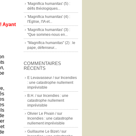
'Magnifica humanitas' (5) :
défis théologiques...
'Magnifica humanitas' (4) :
l'Eglise, l'IA et...
 ! Ayant
'Magnifica humanitas' (3) :
"Que sommes-nous en...
"Magnifica humanitas" (2) : le
pape, défenseur...
on
nts
COMMENTAIRES
n,
RÉCENTS
pe
E Levavasseur /
sur
Incendies
: une catastrophe nullement
imprévisible
e,
és
B.H. /
sur
Incendies : une
es
catastrophe nullement
es
imprévisible
ls
Olivier Le Pivain /
sur
 de
Incendies : une catastrophe
rer
nullement imprévisible
et
de
Guillaume Le Bizet /
sur