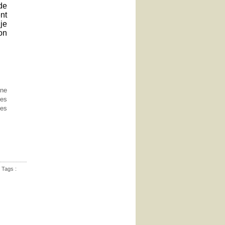
de
nt
je
on
 ne
tes
des
 Tags :