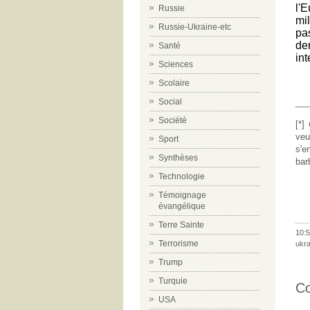
l'
Russie
mi
Russie-Ukraine-etc
pa
de
Santé
in
Sciences
Scolaire
Social
__
Société
[*]
veu
Sport
s'e
Synthèses
bar
Technologie
Témoignage
évangélique
Terre Sainte
10:5
Terrorisme
ukra
Trump
Turquie
C
USA