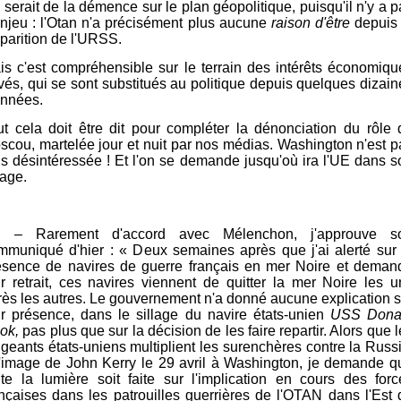
 serait de la démence sur le plan géopolitique, puisqu'il n'y a 
enjeu : l'Otan n'a précisément plus aucune
raison d'être
depuis 
sparition de l'URSS.
is c'est compréhensible sur le terrain des intérêts économiqu
ivés, qui se sont substitués au politique depuis quelques dizain
années.
ut cela doit être dit pour compléter la dénonciation du rôle 
scou, martelée jour et nuit par nos médias. Washington n'est p
us désintéressée ! Et l'on se demande jusqu'où ira l'UE dans s
lage.
 – Rarement d'accord avec Mélenchon, j'approuve s
mmuniqué d'hier :
« D
eux semaines après que
j'ai alerté sur
ésence de navires de guerre français en mer Noire
et deman
ur retrait, ces navires viennent de quitter la mer Noire les u
rès les autres. Le gouvernement n'a donné aucune explication s
ur présence, dans le sillage du navire états-unien
USS Dona
ok,
pas plus que sur la décision de les faire repartir. Alors que 
rigeants états-uniens multiplient les surenchères contre la Russ
l'image de John Kerry le 29 avril à Washington, je demande q
ute la lumière soit faite sur l'implication en cours des forc
ançaises dans les patrouilles guerrières de l'OTAN dans l'Est 