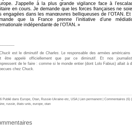
Europe. J'appelle à la plus grande vigilance face à l'escala
litaire en cours. Je demande que les forces françaises ne soie
s engagées dans les manœuvres belliqueuses de l’OTAN. Et 
mande que la France prenne l'initiative d'une médiati
ternationale indépendante de l'OTAN. »
________
Chuck
est le diminutif de
Charles.
Le responsable des armées américains
t être appelé officiellement que par ce diminutif. Et nos journalis
mpressent de le faire : comme si le monde entier (dont Lolo Fabius) allait à 
becues chez Chuck.
6 Publié dans
Europe
,
Otan
,
Russie-Ukraine-etc
,
USA
|
Lien permanent
|
Commentaires (6)
|
ine
,
russie
,
états-unis
,
europe
,
otan
ommentaires