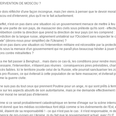
TERVENTION DE MOSCOU ?
e dois réfléchir d'une façon incongrue, mais j'en viens à penser que le devoir moral
cou est d'intervenir, plus qu'il ne le fait actuellement.
effet, n'est-on pas dans une situation où un gouvernement menace de mettre à feu
te une partie de son pays, de massacrer des civils sous prétexte qu'ils sont - effect
rébellion contre la direction que prend la direction de leur pays (on les comprend :
erdiction de la langue russe, alignement unilatéral sur l'Occident sans respecter le 
xte" (dirons-nous pour simplifier) de l'Ukraine) ?
st-on pas dans une situation où l'intervention militaire est nécessitée par la protect
ils sous la menace d'un gouvernement qui ne paraît plus beaucoup hésiter à jouer 
ons contre mitraillettes ?
a me fait passer à Benghazi... mais dans ce cas-là, les conditions pour rendre mora
essaire, l'intervention, n'étaient pas réunies : conséquences pires prévisibles, ch
cès faibles. Ici le territoire jouxte celui de la Russie, elle pourrait sanctuariser les 
s pro-Russes, ce qui éviterait à cette population de se faire massacrer, et éviterait p
e la guerre civile.
ne suis pas du tout ceux qui prennent Poutine pour un ange, ni qui sont prêts à fer
x sur les aspects abusifs de son autoritarisme, mais je me demande effectivement 
oir moral ne serait pas d'intervenir.
me si ce serait probablement catastrophique en terme d'image sur la scène interna
nt donné que les médias occidentaux font déjà comme si les événements de l'Est, e
lé, étaient de sa responsabilité ! - ce qui n'est pas le cas : il n'est responsable, ni de
sence de pro-russes en Ukraine, ni du fait que le gouvernement actuel, avec l'U.E.,