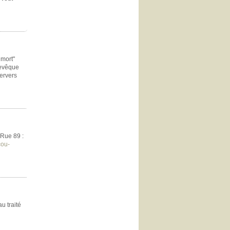
 mort"
hevêque
pervers
 Rue 89 :
cou-
u traité