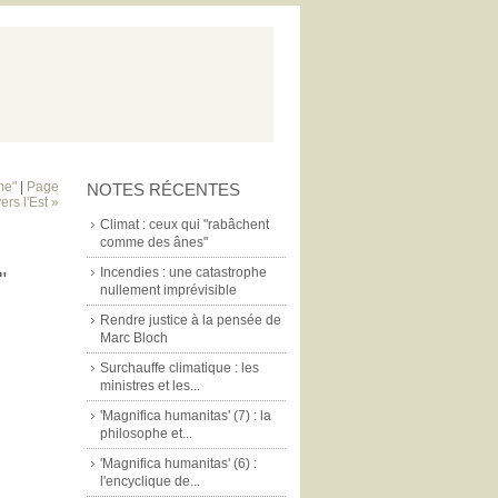
me"
|
Page
NOTES RÉCENTES
rs l'Est »
Climat : ceux qui "rabâchent
comme des ânes"
Incendies : une catastrophe
"
nullement imprévisible
Rendre justice à la pensée de
Marc Bloch
Surchauffe climatique : les
ministres et les...
'Magnifica humanitas' (7) : la
philosophe et...
'Magnifica humanitas' (6) :
l'encyclique de...