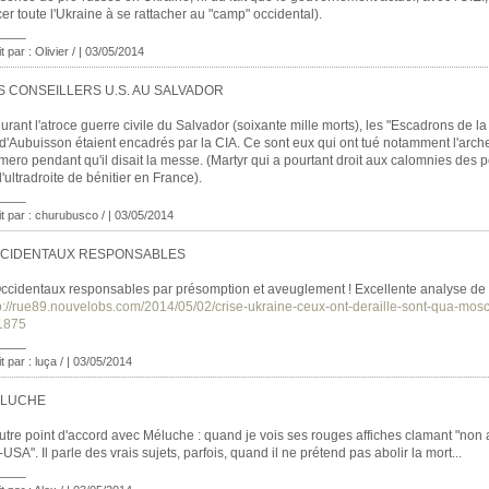
cer toute l'Ukraine à se rattacher au "camp" occidental).
____
t par : Olivier / | 03/05/2014
S CONSEILLERS U.S. AU SALVADOR
urant l'atroce guerre civile du Salvador (soixante mille morts), les "Escadrons de la
d'Aubuisson étaient encadrés par la CIA. Ce sont eux qui ont tué notamment l'arc
ero pendant qu'il disait la messe. (Martyr qui a pourtant droit aux calomnies des 
l'ultradroite de bénitier en France).
____
it par : churubusco / | 03/05/2014
CIDENTAUX RESPONSABLES
ccidentaux responsables par présomption et aveuglement ! Excellente analyse de
p://rue89.nouvelobs.com/2014/05/02/crise-ukraine-ceux-ont-deraille-sont-qua-mos
1875
____
t par : luça / | 03/05/2014
LUCHE
utre point d'accord avec Méluche : quand je vois ses rouges affiches clamant "non a
USA". Il parle des vrais sujets, parfois, quand il ne prétend pas abolir la mort...
____