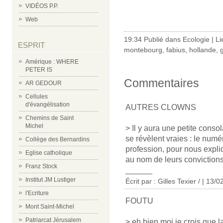
VIDÉOS P.P.
Web
19:34 Publié dans
Ecologie
|
Li
ESPRIT
montebourg
,
fabius
,
hollande
,
Amérique : WHERE
PETER IS
Commentaires
AR GEDOUR
Cellules
d'évangélisation
AUTRES CLOWNS
Chemins de Saint
Michel
> Il y aura une petite consol
se révèlent vraies : le numé
Collège des Bernardins
profession, pour nous expli
Eglise catholique
au nom de leurs convictions
Franz Stock
______
Institut JM Lustiger
Écrit par : Gilles Texier / | 13/
l'Ecriture
FOUTU
Mont Saint-Michel
Patriarcat Jérusalem
> eh bien moi je crois que l