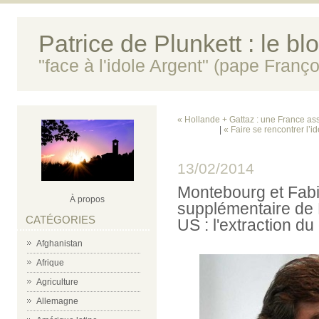
Patrice de Plunkett : le bl
"face à l'idole Argent" (pape Franço
« Hollande + Gattaz : une France asse
|
« Faire se rencontrer l’i
13/02/2014
Montebourg et Fabi
À propos
supplémentaire de 
CATÉGORIES
US : l'extraction du
Afghanistan
Afrique
Agriculture
Allemagne