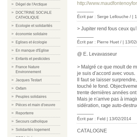
http://www.maudfontenoyfo
Dégel de l'Arctique
______
DOCTRINE SOCIALE
Écrit par : Serge Lellouche / |
CATHOLIQUE
Ecologie et solidarités
> Jupiter rend fous ceux qu'i
économie solidaire
______
Écrit par : Pierre Huet / | 13/0
Eglises et écologie
En manque d'Eglise
@ E. Levavasseur
Enfants et pesticides
> Malgré ce que moult de m
France Nature
Environnement
je suis d'accord avec vous.
Il faut se laisser surprendre
Jacques Testart
touché le fond. Objectivemen
Oxfam
trente dernières années on
Peuples solidaires
Mais je n'arrive pas à imagi
sidération, rage auto-destru
Pièces et main d'oeuvre
______
Reporterre
Écrit par : Feld | 13/02/2014
Secours catholique
Solidarités logement
CATALOGNE