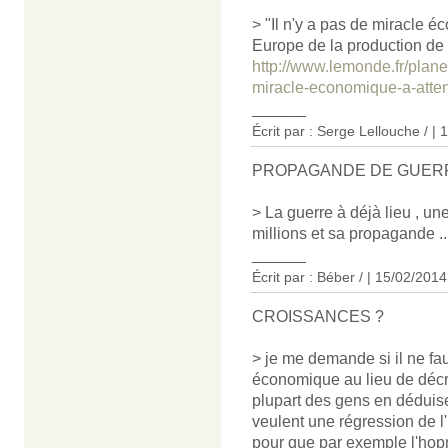
> "Il n'y a pas de miracle 
Europe de la production de g
http://www.lemonde.fr/plane
miracle-economique-a-atte
______
Écrit par : Serge Lellouche / |
PROPAGANDE DE GUER
> La guerre à déjà lieu , u
millions et sa propagande ...
______
Écrit par :
Béber /
| 15/02/2014
CROISSANCES ?
> je me demande si il ne fa
économique au lieu de décroi
plupart des gens en déduise
veulent une régression de l
pour que par exemple l'hop