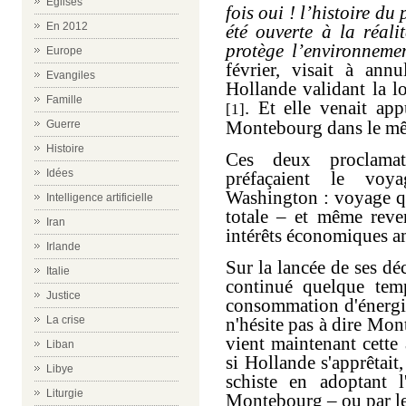
Eglises
fois oui ! l’histoire du
En 2012
été ouverte à la réali
protège l’environnement
Europe
février, visait à annu
Evangiles
Hollande
validant
la l
Famille
. E
t e
lle venait ap
[
1]
Montebourg dans le mê
Guerre
Histoire
C
es deux proclama
Idées
préfaçaient le vo
Washington : voyage qui
Intelligence artificielle
totale – et même reve
Iran
intérêts économiques a
Irlande
Sur la lancée de ses dé
Italie
continué quelque temps
Justice
consommation d'énergie 
La crise
n'hésite pas à dire Mon
vient maintenant cette
Liban
si Hollande s'apprêtait,
Libye
schiste en adoptant 
Liturgie
Montebourg – ou par le