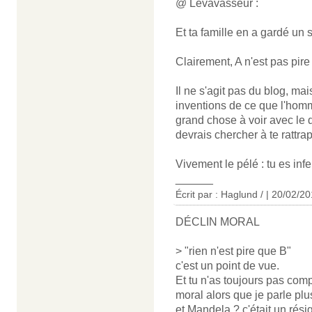
@ Levavasseur :
Et ta famille en a gardé un 
Clairement, A n'est pas pire
Il ne s'agit pas du blog, ma
inventions de ce que l'hom
grand chose à voir avec le dé
devrais chercher à te rattrap
Vivement le pélé : tu es infe
______
Écrit par : Haglund / | 20/02/2
DÉCLIN MORAL
> "rien n'est pire que B"
c'est un point de vue.
Et tu n'as toujours pas comp
moral alors que je parle plu
et Mandela ? c'était un rési