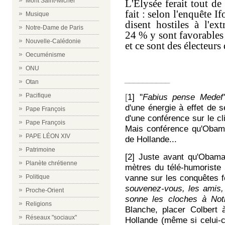
Mont Saint-Michel
L'Elysée ferait tout d
fait : selon l'enquête 
Musique
disent hostiles à l'ex
Notre-Dame de Paris
24 % y sont favorables 
Nouvelle-Calédonie
et ce sont des électeurs 
Oecuménisme
ONU
__________
Otan
Pacifique
[
1] ''
Fabius
pense Medef'
d'une
énergie à effet de s
Pape François
d
'une
conférence sur le cl
Pape François
Mais c
onférence qu'Obama
PAPE LÉON XIV
de Hollande...
Patrimoine
[2] Juste avant qu'Obama
Planète chrétienne
mètres du télé-humoriste 
Politique
vanne sur les conquêtes f
souvenez-vous
,
les amis,
Proche-Orient
sonne les cloches à No
Religions
Blanche,
placer Colbert à
Réseaux "sociaux"
Hollande (même si celui-ci