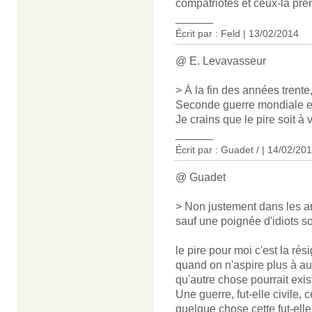
compatriotes et ceux-là pr
______
Écrit par : Feld | 13/02/2014
@ E. Levavasseur
> À la fin des années trente
Seconde guerre mondiale e
Je crains que le pire soit à v
______
Écrit par : Guadet / | 14/02/20
@ Guadet
> Non justement dans les an
sauf une poignée d'idiots so
le pire pour moi c'est la ré
quand on n'aspire plus à a
qu'autre chose pourrait exist
Une guerre, fut-elle civile, c
quelque chose cette fut-ell