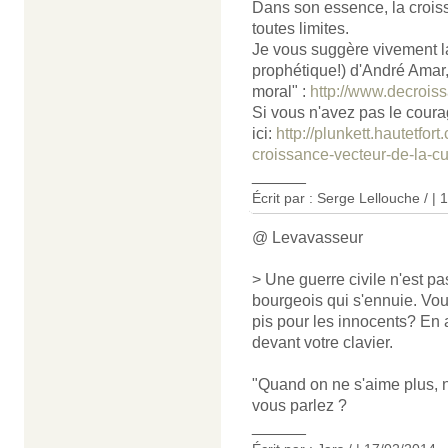
Dans son essence, la crois
toutes limites.
Je vous suggère vivement la 
prophétique!) d'André Amar,
moral" :
http://www.decrois
Si vous n'avez pas le courage
ici:
http://plunkett.hautetfo
croissance-vecteur-de-la-cu
______
Écrit par : Serge Lellouche / |
@ Levavasseur
> Une guerre civile n'est pa
bourgeois qui s'ennuie. Vou
pis pour les innocents? En a
devant votre clavier.
"Quand on ne s'aime plus, ni 
vous parlez ?
______