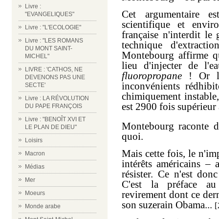
Livre :
Cet argumentaire e
"EVANGELIQUES"
scientifique et envi
Livre : "L'ECOLOGIE"
française n'interdit le
Livre : "LES ROMANS
technique d'extractio
DU MONT SAINT-
Montebourg affirme qu
MICHEL"
lieu d'injecter de l'e
LIVRE : 'CATHOS, NE
fluoropropane
! Or le
DEVENONS PAS UNE
inconvénients rédhibit
SECTE'
chimiquement instable, 
Livre : LA RÉVOLUTION
est 2900 fois supérieur
DU PAPE FRANÇOIS
Livre : "BENOÎT XVI ET
Montebourg raconte do
LE PLAN DE DIEU"
quoi.
Loisirs
Mais cette fois, le n'i
Macron
intérêts américains – 
Médias
résister. Ce n'est don
Mer
C'est la préface au
revirement dont ce dern
Moeurs
son suzerain Obama...
[
Monde arabe