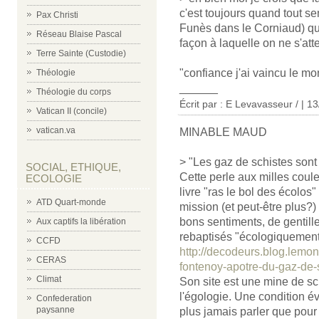
c'est toujours quand tout se
Pax Christi
Funès dans le Corniaud) que
Réseau Blaise Pascal
façon à laquelle on ne s'att
Terre Sainte (Custodie)
"confiance j'ai vaincu le mo
Théologie
______
Théologie du corps
Écrit par : E Levavasseur / | 1
Vatican II (concile)
vatican.va
MINABLE MAUD
> "Les gaz de schistes sont
SOCIAL, ETHIQUE,
Cette perle aux milles coul
ECOLOGIE
livre "ras le bol des écolos"
ATD Quart-monde
mission (et peut-être plus?) 
bons sentiments, de gentil
Aux captifs la libération
rebaptisés "écologiquement 
CCFD
http://decodeurs.blog.lemon
CERAS
fontenoy-apotre-du-gaz-de-
Climat
Son site est une mine de sch
l'égologie. Une condition é
Confederation
paysanne
plus jamais parler que pour n