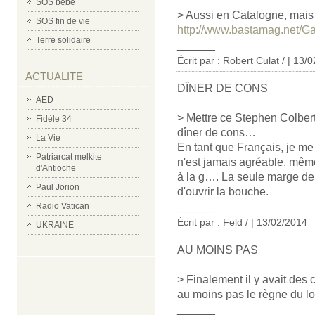
SOS bébé
> Aussi en Catalogne, mais d
SOS fin de vie
http://www.bastamag.net/Ga
Terre solidaire
______
Écrit par : Robert Culat / | 13/
ACTUALITE
DÎNER DE CONS
AED
> Mettre ce Stephen Colbert (
Fidèle 34
dîner de cons…
La Vie
En tant que Français, je me 
Patriarcat melkite
n'est jamais agréable, même 
d'Antioche
à la g…. La seule marge de
Paul Jorion
d'ouvrir la bouche.
______
Radio Vatican
Écrit par : Feld / | 13/02/2014
UKRAINE
AU MOINS PAS
> Finalement il y avait des 
au moins pas le règne du lo
______