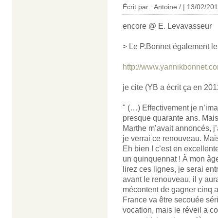
Écrit par : Antoine / | 13/02/20
encore @ E. Levavasseur
> Le P.Bonnet également le 
http://www.yannikbonnet.c
je cite (YB a écrit ça en 201
" (…) Effectivement je n’ima
presque quarante ans. Mais
Marthe m’avait annoncés, j’a
je verrai ce renouveau. Mais
Eh bien ! c’est en excellent
un quinquennat ! À mon âge
lirez ces lignes, je serai 
avant le renouveau, il y aur
mécontent de gagner cinq an
France va être secouée séri
vocation, mais le réveil a