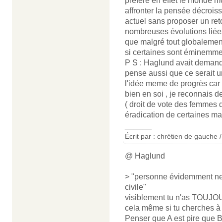
préfère en effet le monde mo
affronter la pensée décrois
actuel sans proposer un re
nombreuses évolutions liées
que malgré tout globalemen
si certaines sont éminemmet
P S : Haglund avait demandé 
pense aussi que ce serait 
l'idée meme de progrès car
bien en soi , je reconnais
( droit de vote des femmes
éradication de certaines ma
______
Écrit par : chrétien de gauche 
@ Haglund
> "personne évidemment ne 
civile"
visiblement tu n'as TOUJOU
cela même si tu cherches à t
Penser que A est pire que B,