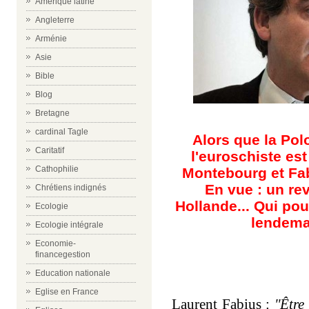
Amérique latine
Angleterre
Arménie
Asie
Bible
Blog
Bretagne
cardinal Tagle
Alors que la Po
Caritatif
l'euroschiste e
Cathophilie
Montebourg et Fab
En vue : un re
Chrétiens indignés
Hollande... Qui pou
Ecologie
lendema
Ecologie intégrale
Economie-
financegestion
Education nationale
Eglise en France
Laurent Fabius :
''Être