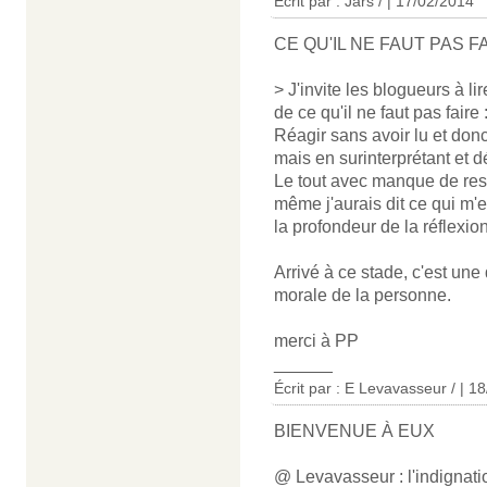
Écrit par : Jars / | 17/02/2014
CE QU'IL NE FAUT PAS F
> J'invite les blogueurs à 
de ce qu'il ne faut pas faire 
Réagir sans avoir lu et do
mais en surinterprétant et d
Le tout avec manque de resp
même j'aurais dit ce qui m'e
la profondeur de la réflexion
Arrivé à ce stade, c'est une
morale de la personne.
merci à PP
______
Écrit par : E Levavasseur / | 1
BIENVENUE À EUX
@ Levavasseur : l'indignatio