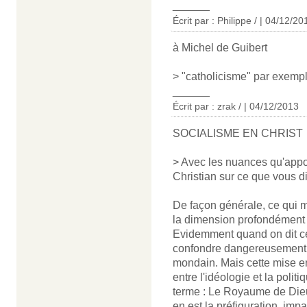
______
Écrit par : Philippe / | 04/12/20
à Michel de Guibert
> "catholicisme" par exemp
______
Écrit par : zrak / | 04/12/2013
SOCIALISME EN CHRIST
> Avec les nuances qu'appor
Christian sur ce que vous di
De façon générale, ce qui m
la dimension profondément p
Evidemment quand on dit c
confondre dangereusement la f
mondain. Mais cette mise e
entre l'idéologie et la polit
terme : Le Royaume de Dieu e
en est la préfiguration, impa