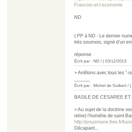
Francois-et-l-economie
ND
( PP à ND - Le dernier numé
très sournois, signé d'un en
réponse
Écrit par : ND / | 03/12/2013
> Arrêtons avec tous les "-i
______
Écrit par : Michel de Guibert / 
BASILE DE CESAREE ET
> Au sujet de la doctrine soci
relire) l'homélie de saint B
http://jesusmarie.free.fr/b
Décapant...