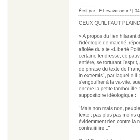
______
Écrit par : E Levavasseur / | 0
CEUX QU'IL FAUT PLAI
> A propos du lien hilarant 
l'idéologie de marché, répon
affolée du site «Liberté Po
certaine tendresse, ce pau
entière, se torturant l'espri
de phrase du texte de Franç
in extremis", par laquelle il
s'engouffrer à la va-vite, su
encore la petite tambouille 
suppositoire idéologique :
"Mais non mais non, peuple 
texte ; pas plus pas moins 
évidemment rien contre la 
contraiiiiiire..."