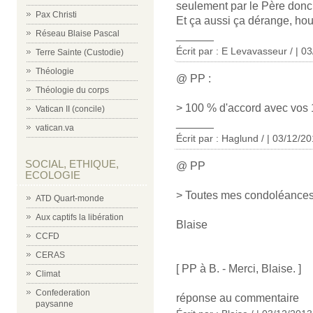
seulement par le Père donc
Pax Christi
Et ça aussi ça dérange, hou-
Réseau Blaise Pascal
______
Écrit par : E Levavasseur / | 0
Terre Sainte (Custodie)
Théologie
@ PP :
Théologie du corps
> 100 % d'accord avec vos 
Vatican II (concile)
______
vatican.va
Écrit par : Haglund / | 03/12/2
SOCIAL, ETHIQUE,
@ PP
ECOLOGIE
> Toutes mes condoléances
ATD Quart-monde
Aux captifs la libération
Blaise
CCFD
CERAS
[ PP à B. - Merci, Blaise. ]
Climat
Confederation
réponse au commentaire
paysanne