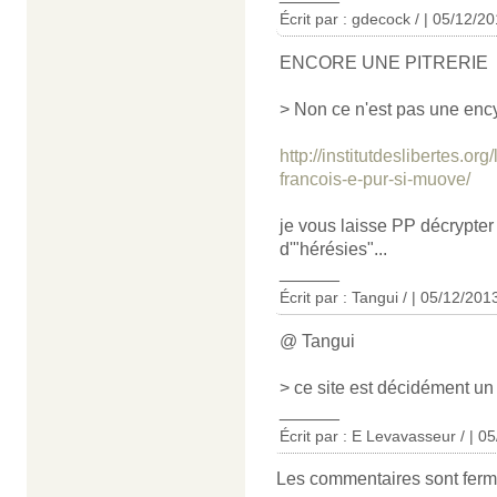
Écrit par : gdecock / | 05/12/2
ENCORE UNE PITRERIE
> Non ce n'est pas une encyc
http://institutdeslibertes.or
francois-e-pur-si-muove/
je vous laisse PP décrypter 
d'"hérésies"...
______
Écrit par : Tangui / | 05/12/201
@ Tangui
> ce site est décidément un
______
Écrit par : E Levavasseur / | 0
Les commentaires sont ferm