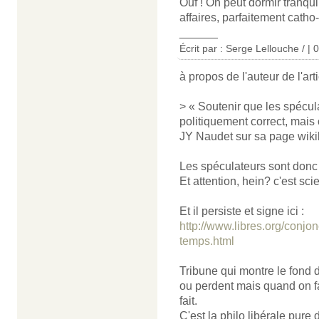
Ouf ! On peut dormir tranqui
affaires, parfaitement cath
______
Écrit par : Serge Lellouche / |
à propos de l'auteur de l'art
> « Soutenir que les spécula
politiquement correct, mais 
JY Naudet sur sa page wikil
Les spéculateurs sont donc 
Et attention, hein? c'est sci
Et il persiste et signe ici :
http://www.libres.org/conjon
temps.html
Tribune qui montre le fond 
ou perdent mais quand on fai
fait.
C'est la philo libérale pure 