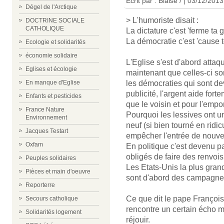
Écrit par : Blaise / | 03/12/2013
Dégel de l'Arctique
> L'humoriste disait :
DOCTRINE SOCIALE
CATHOLIQUE
La dictature c'est 'ferme ta 
La démocratie c'est 'cause t
Ecologie et solidarités
économie solidaire
L'Eglise s'est d'abord attaqu
Eglises et écologie
maintenant que celles-ci son
les démocraties qui sont 
En manque d'Eglise
publicité, l'argent aide for
Enfants et pesticides
que le voisin et pour l'empor
France Nature
Pourquoi les lessives ont un
Environnement
neuf (si bien tourné en rid
Jacques Testart
empêcher l'entrée de nouve
Oxfam
En politique c'est devenu pa
obligés de faire des renvoi
Peuples solidaires
Les Etats-Unis la plus gra
Pièces et main d'oeuvre
sont d'abord des campagne
Reporterre
Ce que dit le pape François 
Secours catholique
rencontre un certain écho 
Solidarités logement
réjouir.