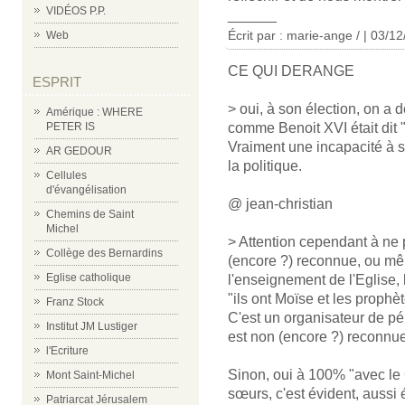
VIDÉOS P.P.
______
Écrit par : marie-ange / | 03/1
Web
CE QUI DERANGE
ESPRIT
> oui, à son élection, on a
Amérique : WHERE
comme Benoit XVI était dit "
PETER IS
Vraiment une incapacité à s'
AR GEDOUR
la politique.
Cellules
d'évangélisation
@ jean-christian
Chemins de Saint
Michel
> Attention cependant à ne 
Collège des Bernardins
(encore ?) reconnue, ou mêm
Eglise catholique
l'enseignement de l'Eglise, l
"ils ont Moïse et les prophèt
Franz Stock
C'est un organisateur de pél
Institut JM Lustiger
est non (encore ?) reconnue
l'Ecriture
Sinon, oui à 100% "avec le 
Mont Saint-Michel
sœurs, c'est évident, aussi é
Patriarcat Jérusalem