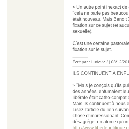
> Un autre point inexact de 
"cela ne parle pas beauco
était nouveau. Mais Benoit 
fixation sur ce sujet (et auc
sexuelle).
C'est une certaine pastorale
fixation sur le sujet.
______
Écrit par : Ludovic / | 03/12/20
ILS CONTINUENT À ENF
> "Mais je conçois qu'ils pu
des années, enfumaient leur 
libérale était catho-compatib
Mais ils continuent à nous 
Lisez l'article du lien suiva
chose d'impressionant. Comme
désagréger un atome qu'un 
http://www.libertepolitique