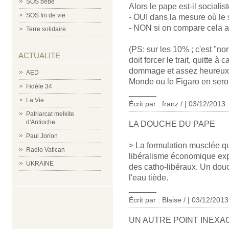
SOS bébé
Alors le pape est-il socialis
SOS fin de vie
- OUI dans la mesure où le s
- NON si on compare cela au
Terre solidaire
(PS: sur les 10% ; c'est "nor
ACTUALITE
doit forcer le trait, quitte à 
dommage et assez heureux s
AED
Monde ou le Figaro en seron
Fidèle 34
______
La Vie
Écrit par : franz / | 03/12/2013
Patriarcat melkite
d'Antioche
LA DOUCHE DU PAPE
Paul Jorion
> La formulation musclée qu
Radio Vatican
libéralisme économique exp
UKRAINE
des catho-libéraux. Un dou
l'eau tiède.
______
Écrit par : Blaise / | 03/12/2013
UN AUTRE POINT INEXA