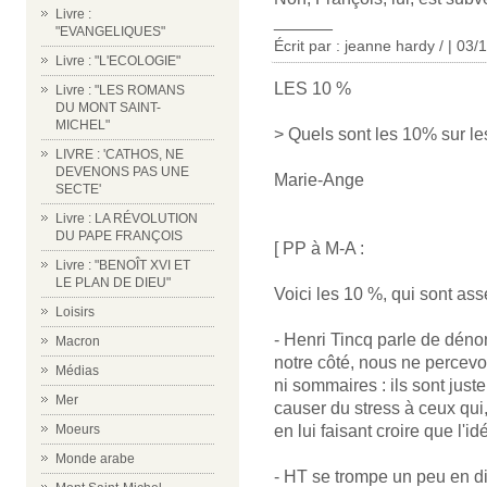
Livre :
______
"EVANGELIQUES"
Écrit par : jeanne hardy / | 03
Livre : "L'ECOLOGIE"
LES 10 %
Livre : "LES ROMANS
DU MONT SAINT-
MICHEL"
> Quels sont les 10% sur le
LIVRE : 'CATHOS, NE
DEVENONS PAS UNE
Marie-Ange
SECTE'
Livre : LA RÉVOLUTION
DU PAPE FRANÇOIS
[ PP à M-A :
Livre : "BENOÎT XVI ET
LE PLAN DE DIEU"
Voici les 10 %, qui sont as
Loisirs
- Henri Tincq parle de déno
Macron
notre côté, nous ne percev
Médias
ni sommaires : ils sont juste
Mer
causer du stress à ceux qui
en lui faisant croire que l'i
Moeurs
Monde arabe
- HT se trompe un peu en dis