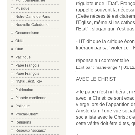
Mont Saint-Michel
régulateur de l'Etat". Franço
Musique
rappelle souvent la nécessité
(Cette nécessité est clairem
Notre-Dame de Paris
l'Eglise, même si les cathos
Nouvelle-Calédonie
l'Etat" : slogan qui n'est pa
Oecuménisme
- HT dit que la critique éco
ONU
libéraux par sa "violence". 
Otan
Pacifique
réponse au commentaire
Pape François
Écrit par : marie-ange / | 03/1
Pape François
AVEC LE CHRIST
PAPE LÉON XIV
Patrimoine
> le pape n'est ni libéral, ni
avec le Christ; ce sont exa
Planète chrétienne
vierge lors de l'apparition
Politique
Amsterdam ! une vue social
Proche-Orient
socialiste avec le Christ; c'
Religions
cette vérité doit être dites, 
______
Réseaux "sociaux"