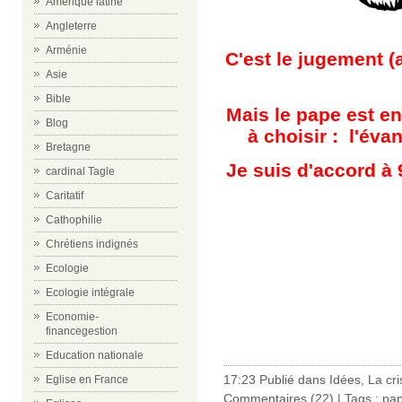
Amérique latine
Angleterre
Arménie
C'est le jugement (
Asie
Bible
Mais le pape est e
Blog
à choisir : l'éva
Bretagne
Je suis d'accord à 
cardinal Tagle
Caritatif
Cathophilie
Chrétiens indignés
Ecologie
Ecologie intégrale
Economie-
financegestion
Education nationale
17:23 Publié dans
Idées
,
La cri
Eglise en France
Commentaires (22)
| Tags :
pap