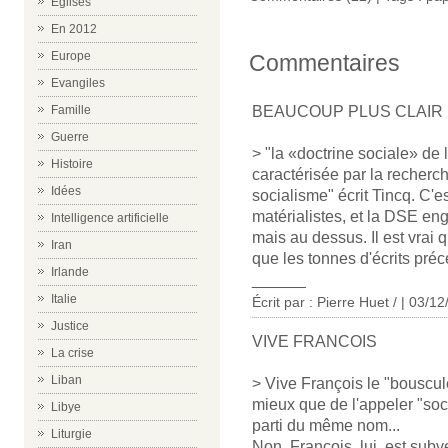
Eglises
En 2012
Europe
Commentaires
Evangiles
BEAUCOUP PLUS CLAIR
Famille
Guerre
> "la «doctrine sociale» de l
Histoire
caractérisée par la recherch
Idées
socialisme" écrit Tincq. C'es
matérialistes, et la DSE en
Intelligence artificielle
mais au dessus. Il est vrai 
Iran
que les tonnes d'écrits préc
Irlande
______
Italie
Écrit par : Pierre Huet / | 03/1
Justice
VIVE FRANCOIS
La crise
Liban
> Vive François le "bouscule
mieux que de l'appeler "soci
Libye
parti du même nom...
Liturgie
Non, François, lui, est subve