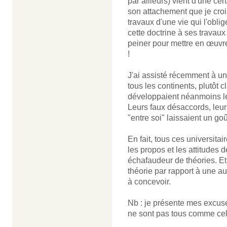
par ailleurs) vient d'une cer
son attachement que je crois
travaux d'une vie qui l'oblig
cette doctrine à ses travaux 
peiner pour mettre en œuvr
!
J'ai assisté récemment à 
tous les continents, plutôt c
développaient néanmoins 
Leurs faux désaccords, leur
"entre soi" laissaient un go
En fait, tous ces universita
les propos et les attitudes d
échafaudeur de théories. Etr
théorie par rapport à une autr
à concevoir.
Nb : je présente mes excuses
ne sont pas tous comme cel
______