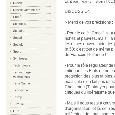
Écrit par : jean-christian / | 03
Russie
Russie-Ukraine-etc
DISCUSSION
Santé
> Merci de vos précisions :
Sciences
Scolaire
- Pour le coté "féroce", tout
Social
riches et pauvres, mais il a
les riches doivent aider les
Société
(n.58) c'est tout de même p
Sport
de François Hollande !
Synthèses
- Pour le rôle régulateur de 
Technologie
critiquant les Etats de ne p
Témoignage
protection des plus faibles. 
évangélique
mais cela n'en fait pas un s
Terre Sainte
Chesterton ('Plaidoyer pour u
Terrorisme
critiques du libéralisme que 
Trump
- Mais il nous reste à œuvre
Turquie
d'organisation, et là, ce n'e
USA
réfléchir et de nous montre