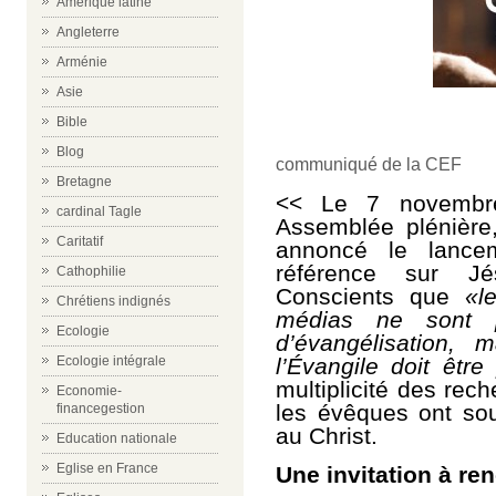
Amérique latine
Angleterre
Arménie
Asie
Bible
Blog
communiqué de la CEF
Bretagne
<<
Le 7 novembr
cardinal Tagle
Assemblée plénière
Caritatif
annoncé le lancem
référence sur 
Cathophilie
Conscients que
«l
Chrétiens indignés
médias ne sont 
Ecologie
d’évangélisation,
l’Évangile doit être
Ecologie intégrale
multiplicité des rec
Economie-
les évêques ont so
financegestion
au Christ.
Education nationale
Eglise en France
Une invitation à re