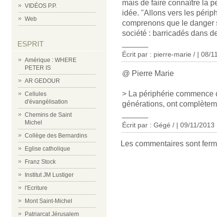
mais de faire connaître la 
VIDÉOS P.P.
idée. "Allons vers les périp
Web
comprenons que le danger ser
société : barricadés dans de
______
ESPRIT
Écrit par : pierre-marie / | 08/
Amérique : WHERE
PETER IS
@ Pierre Marie
AR GEDOUR
> La périphérie commence d
Cellules
d'évangélisation
générations, ont complètem
______
Chemins de Saint
Michel
Écrit par : Gégé / | 09/11/2013
Collège des Bernardins
Les commentaires sont ferm
Eglise catholique
Franz Stock
Institut JM Lustiger
l'Ecriture
Mont Saint-Michel
Patriarcat Jérusalem