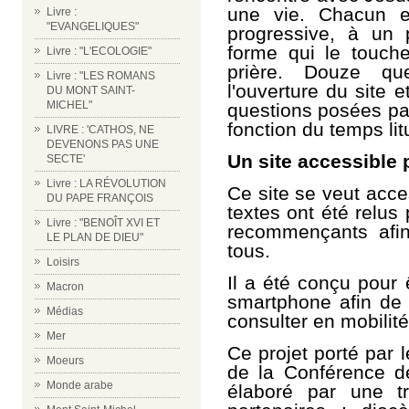
une vie.
Chacun e
Livre :
"EVANGELIQUES"
progressive, à un 
forme qui le touche
Livre : "L'ECOLOGIE"
prière. Douze qu
Livre : "LES ROMANS
l'ouverture du site e
DU MONT SAINT-
MICHEL"
questions posées par
fonction du temps lit
LIVRE : 'CATHOS, NE
DEVENONS PAS UNE
Un site accessible 
SECTE'
Livre : LA RÉVOLUTION
Ce site se veut acces
DU PAPE FRANÇOIS
textes ont été relus
Livre : "BENOÎT XVI ET
recommençants afin
LE PLAN DE DIEU"
tous.
Loisirs
Il a été conçu pour 
Macron
smartphone afin de p
Médias
consulter en mobilité
Mer
Ce projet porté par l
Moeurs
de la
Conférence d
Monde arabe
élaboré par une tr