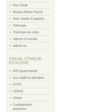
Pax Christi
Réseau Blaise Pascal
Terre Sainte (Custodie)
Théologie
Théologie du corps
Vatican II (concile)
vatican.va
SOCIAL, ETHIQUE,
ECOLOGIE
ATD Quart-monde
Aux captifs la libération
CCFD
CERAS
Climat
Confederation
paysanne