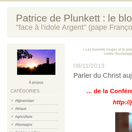
Patrice de Plunkett : le bl
"face à l'idole Argent" (pape Franço
« Les bonnets rouges et le popul
contre l'esclavag
08/11/2013
Parler du Christ au
À propos
... de la Confé
CATÉGORIES
Afghanistan
http:/
Afrique
Agriculture
Allemagne