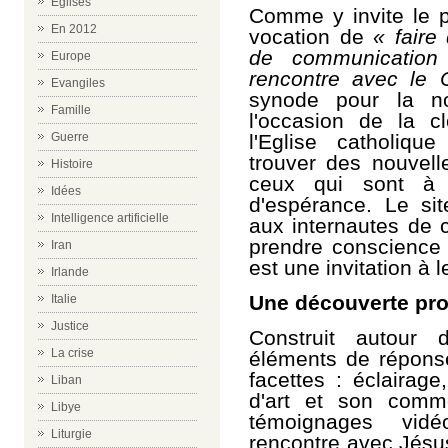
Eglises
Comme y invite le p
En 2012
vocation de
« faire
de communication
Europe
rencontre avec le C
Evangiles
synode pour la no
Famille
l'occasion de la c
l'Eglise catholiqu
Guerre
trouver des nouvell
Histoire
ceux qui sont à 
Idées
d'
espérance
. Le si
Intelligence artificielle
aux internautes de 
prendre conscience q
Iran
est une invitation à l
Irlande
Une découverte pro
Italie
Justice
Construit autour 
La crise
éléments de réponse
facettes : éclairage,
Liban
d'art et son comme
Libye
témoignages vid
Liturgie
rencontre avec Jésu