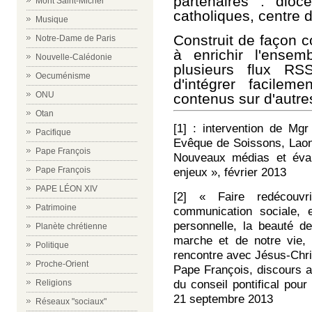
partenaires :
dioc
Mont Saint-Michel
catholiques, centre 
Musique
Construit de façon co
Notre-Dame de Paris
à enrichir l'ensem
Nouvelle-Calédonie
plusieurs flux RS
Oecuménisme
d'intégrer facilem
ONU
contenus sur d'autres
Otan
[1] : intervention de Mg
Pacifique
Evêque
de Soissons, Laon
Pape François
Nouveaux médias et évang
Pape François
enjeux », février 2013
PAPE LÉON XIV
[2] « Faire redécouv
Patrimoine
communication sociale, 
personnelle, la beauté d
Planète chrétienne
marche et de notre vie, 
Politique
rencontre avec Jésus-Chri
Proche-Orient
Pape François, discours au
du conseil pontifical pou
Religions
21 septembre 2013
Réseaux "sociaux"