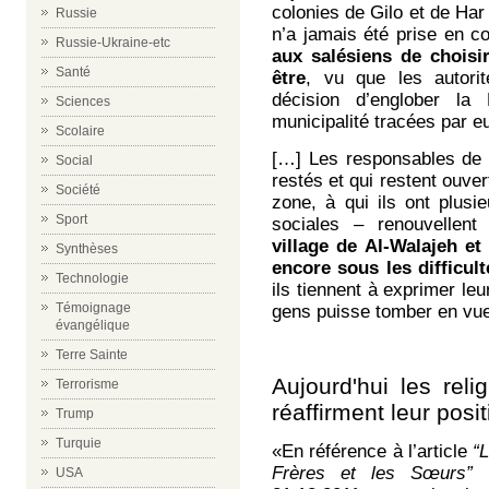
colonies de Gilo et de Har 
Russie
n’a jamais été prise en c
Russie-Ukraine-etc
aux salésiens de choisi
Santé
être
, vu que les autori
décision d’englober la
Sciences
municipalité tracées par 
Scolaire
[…] Les responsables de 
Social
restés et qui restent ouver
Société
zone, à qui ils ont plusie
Sport
sociales – renouvellen
village de Al-Walajeh et
Synthèses
encore sous les difficul
Technologie
ils tiennent à exprimer l
Témoignage
gens puisse tomber en vue 
évangélique
Terre Sainte
Aujourd'hui les reli
Terrorisme
réaffirment leur posi
Trump
Turquie
«En référence à l’article
“
Frères et les Sœurs”
p
USA