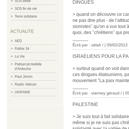
SOS bébé
DINGUES
SOS fin de vie
> quand on découvre ce cas 
Terre solidaire
ne pas dire plus - de l'atti
sionistes" qu'on a vus tout 
ACTUALITE
quoi, des "chrétiens" qui pr
______
AED
Écrit par : sèlah / | 09/02/2013
Fidèle 34
ISRAELIENS POUR LA PA
La Vie
Patriarcat melkite
> surtout quand on voit dan
d'Antioche
ces dingues étatsuniens, par
Paul Jorion
mouvement "La paix mainte
Radio Vatican
______
UKRAINE
Écrit par : vianney géraud / | 
PALESTINE
> Je suis tout à fait solida
même si je ne suis pas chrét
solidarité avec la vallée d