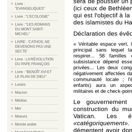
sera de pousser un 
Livre :
(ici ceux de Bethléem
"EVANGELIQUES"
qui est l'objectif à l
Livre : "L'ECOLOGIE"
des islamistes du H
Livre : "LES ROMANS
DU MONT SAINT-
Déclaration des év
MICHEL"
LIVRE : 'CATHOS, NE
«
Véritable espace vert,
DEVENONS PAS UNE
principal sans lequel 
SECTE'
respirer.
..
58 familles 
Livre : LA RÉVOLUTION
subsistance dépend essen
DU PAPE FRANÇOIS
privées.
.. Les deux congr
Livre : "BENOÎT XVI ET
négativement affectées da
LE PLAN DE DIEU"
communauté locale ; l'
enfants) aura un aspec
Loisirs
militaires et de check-poin
Macron
Le gouvernement 
Médias
construction du mur
Mer
Vatican. Les é
Moeurs
«catégoriquement».
Monde arabe
démentent avoir don