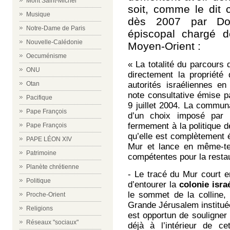
Mont Saint-Michel
soit, comme le dit c
Musique
dès 2007 par
Do
Notre-Dame de Paris
épiscopal chargé d
Nouvelle-Calédonie
Moyen-Orient
:
Oecuménisme
«
La
totalité du parcours
ONU
directement la propriété
autorités israéliennes e
Otan
note consultative émise pa
Pacifique
9 juillet 2004.
La
communa
Pape François
d’un choix imposé par l
fermement à la politique d
Pape François
qu’elle est
complètement ét
PAPE LÉON XIV
Mur
et lance en même-
Patrimoine
compétentes pour la restaur
Planète chrétienne
- Le tracé du Mur court e
Politique
d’entourer la
colonie isra
le sommet de la colline, 
Proche-Orient
Grande Jérusalem instituée
Religions
est opportun de souligner
Réseaux "sociaux"
déjà à l’intérieur de ce