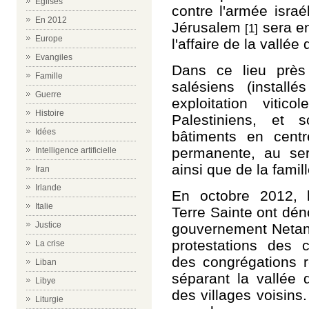
Eglises
contre l'armée israé
En 2012
Jérusalem
sera en
[1]
Europe
l'affaire de la vallé
Evangiles
Dans ce lieu près 
Famille
salésiens (install
Guerre
exploitation viti
Histoire
Palestiniens, et s
Idées
bâtiments en centr
permanente, au serv
Intelligence artificielle
ainsi que de la famil
Iran
Irlande
En octobre 2012, 
Italie
Terre Sainte ont dén
Justice
gouvernement Netany
protestations des 
La crise
des congrégations r
Liban
séparant la vallée
Libye
des villages voisins
Liturgie