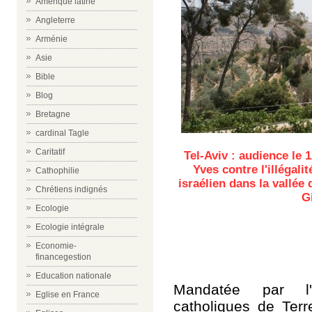
Amérique latine
Angleterre
Arménie
Asie
Bible
Blog
Bretagne
cardinal Tagle
Caritatif
Tel-Aviv : audience le 1
Yves contre l'illégali
Cathophilie
israélien dans la vallée
Chrétiens indignés
G
Ecologie
Ecologie intégrale
Economie-
financegestion
Education nationale
Mandatée par l
Eglise en France
catholiques de Terr