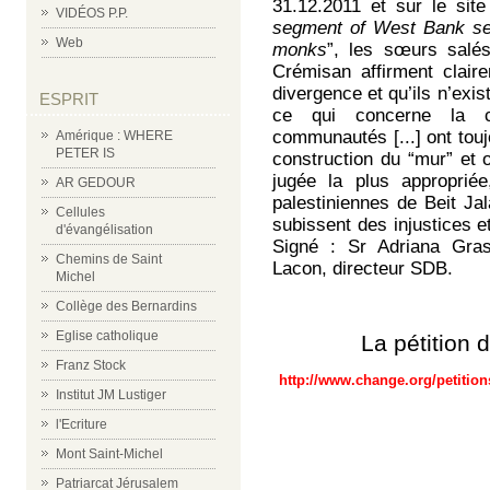
31.12.2011 et sur le site
VIDÉOS P.P.
segment of West Bank se
Web
monks
”, les sœurs salés
Crémisan affirment claire
divergence et qu’ils n’exis
ESPRIT
ce qui concerne la c
communautés [...]
ont touj
Amérique : WHERE
PETER IS
construction du “mur” et 
jugée la plus appropriée,
AR GEDOUR
palestiniennes de Beit Jal
Cellules
subissent des injustices et
d'évangélisation
Signé :
Sr Adriana Gra
Chemins de Saint
Lacon,
directeur SDB.
Michel
Collège des Bernardins
Eglise catholique
La pétition 
Franz Stock
http://www.change.org/petition
Institut JM Lustiger
l'Ecriture
Mont Saint-Michel
____________
Patriarcat Jérusalem