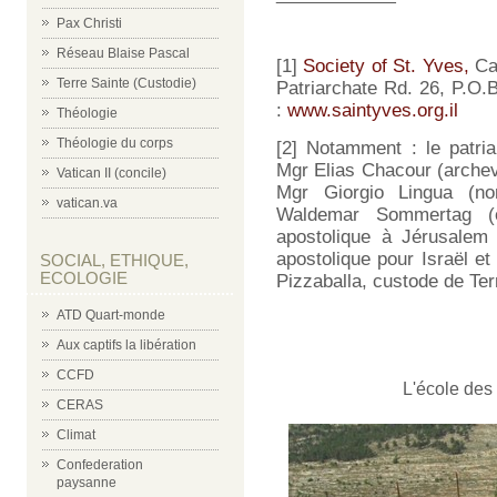
Pax Christi
Réseau Blaise Pascal
[1]
Society of St. Yves,
Ca
Terre Sainte (Custodie)
Patriarchate Rd. 26, P.O.
:
www.saintyves.org.il
Théologie
Théologie du corps
[2] Notamment : le patri
Mgr Elias Chacour (archev
Vatican II (concile)
Mgr Giorgio Lingua (no
vatican.va
Waldemar Sommertag (ch
apostolique à Jérusalem 
apostolique pour Israël et 
SOCIAL, ETHIQUE,
ECOLOGIE
Pizzaballa, custode de Ter
ATD Quart-monde
Aux captifs la libération
CCFD
L'école des
CERAS
Climat
Confederation
paysanne