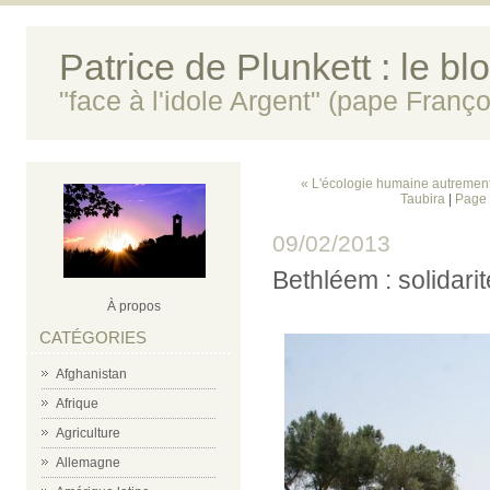
Patrice de Plunkett : le bl
"face à l'idole Argent" (pape Franço
« L'écologie humaine autrement 
Taubira
|
Page 
09/02/2013
Bethléem : solidari
À propos
CATÉGORIES
Afghanistan
Afrique
Agriculture
Allemagne