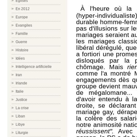
Eglises
À l'heure où la 
En 2012
(hyper-individualist
Europe
durable homme-femme
Evangiles
pas d'illusions sur l
mariages seraient au
Famille
les mariages class
Guerre
libéral dérégulé, qu
Histoire
a fortiori une prom
Idées
disloqués par la 
chômage. Mais
rie
Intelligence artificielle
comme l'a montré M.
Iran
engagements dès que
Irlande
groupe devient mauv
de mégalomane... 
Italie
d'avoir entendu à l
Justice
droite, se déclarant
La crise
mariage gay, dérape
Liban
la colère des salar
notre animosité nati
Libye
réussissent".
Avec d
Liturgie