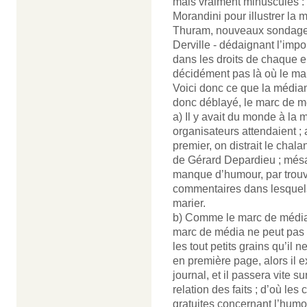
mais vraiment minuscules : 
Morandini pour illustrer la m
Thuram, nouveaux sondages
Derville - dédaignant l’impo
dans les droits de chaque e
décidément pas là où le mar
Voici donc ce que la médiam
donc déblayé, le marc de m
a) Il y avait du monde à la
organisateurs attendaient ; 
premier, on distrait le chal
de Gérard Depardieu ; mésav
manque d’humour, par trouve
commentaires dans lesquels l
marier.
b) Comme le marc de média a
marc de média ne peut pas 
les tout petits grains qu’il 
en première page, alors il e
journal, et il passera vite s
relation des faits ; d’où les 
gratuites concernant l’hum