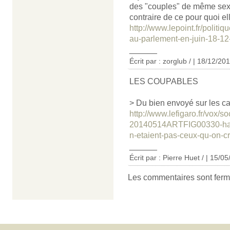
des "couples" de même sexe,
contraire de ce pour quoi elle
http://www.lepoint.fr/politiq
au-parlement-en-juin-18-
______
Écrit par : zorglub / | 18/12/20
LES COUPABLES
> Du bien envoyé sur les c
http://www.lefigaro.fr/vox/
20140514ARTFIG00330-haus
n-etaient-pas-ceux-qu-on-cr
______
Écrit par : Pierre Huet / | 15/0
Les commentaires sont ferm