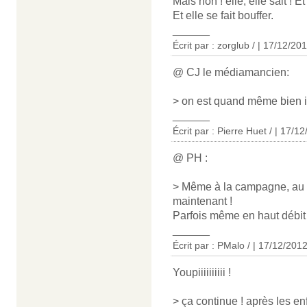
Mais non ! elle, elle sait ! Et
Et elle se fait bouffer.
______
Écrit par : zorglub / | 17/12/20
@ CJ le médiamancien:
> on est quand même bien 
______
Écrit par : Pierre Huet / | 17/1
@ PH :
> Même à la campagne, au mi
maintenant !
Parfois même en haut débit 
______
Écrit par : PMalo / | 17/12/201
Youpiiiiiiiiii !
> ça continue ! après les en