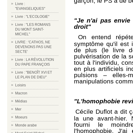
garçon, le PS a de b
Livre :
"EVANGELIQUES"
Livre : "L'ECOLOGIE"
"Je n'ai pas envie
Livre : "LES ROMANS
droit"
DU MONT SAINT-
MICHEL"
On entend répéter
LIVRE : 'CATHOS, NE
symptôme qu'il est 
DEVENONS PAS UNE
de plus (le livre d
SECTE'
pulvérisation de la s
Livre : LA RÉVOLUTION
tout à l'individu, c
DU PAPE FRANÇOIS
en plus artificiels i
Livre : "BENOÎT XVI ET
pulsions
–
elles
LE PLAN DE DIEU"
manipulations comme
Loisirs
Macron
"L'homophobie revi
Médias
Mer
Cécile Duflot a dit 
la une avant-hier.
Moeurs
fourni le moind
Monde arabe
l'homophobie. J'ai