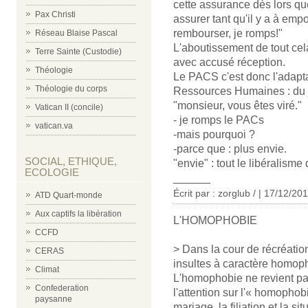
cette assurance dès lors que
Pax Christi
assurer tant qu'il y a à emp
rembourser, je romps!"
Réseau Blaise Pascal
L'aboutissement de tout cela
Terre Sainte (Custodie)
avec accusé réception.
Théologie
Le PACS c'est donc l'adapta
Théologie du corps
Ressources Humaines : du j
"monsieur, vous êtes viré."
Vatican II (concile)
- je romps le PACs
vatican.va
-mais pourquoi ?
-parce que : plus envie.
SOCIAL, ETHIQUE,
"envie" : tout le libéralism
ECOLOGIE
______
Écrit par : zorglub / | 17/12/20
ATD Quart-monde
Aux captifs la libération
L'HOMOPHOBIE
CCFD
> Dans la cour de récréation
CERAS
insultes à caractère homoph
Climat
L'homophobie ne revient pas
Confederation
l'attention sur l'« homophobi
paysanne
mariage, la filiation et la si