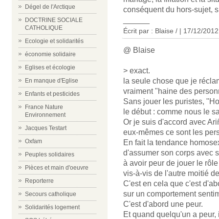
Dégel de l'Arctique
conséquent du hors-sujet, s
______
DOCTRINE SOCIALE
CATHOLIQUE
Écrit par : Blaise / | 17/12/2012
Ecologie et solidarités
@ Blaise
économie solidaire
Eglises et écologie
> exact.
la seule chose que je réclam
En manque d'Eglise
vraiment "haine des perso
Enfants et pesticides
Sans jouer les puristes, "
France Nature
le début : comme nous le savo
Environnement
Or je suis d'accord avec Ari
Jacques Testart
eux-mêmes ce sont les per
Oxfam
En fait la tendance homosex
d'assumer son corps avec s
Peuples solidaires
à avoir peur de jouer le rôl
Pièces et main d'oeuvre
vis-à-vis de l'autre moitié d
Reporterre
C'est en cela que c'est d'
sur un comportement sentim
Secours catholique
C'est d'abord une peur.
Solidarités logement
Et quand quelqu'un a peur, il