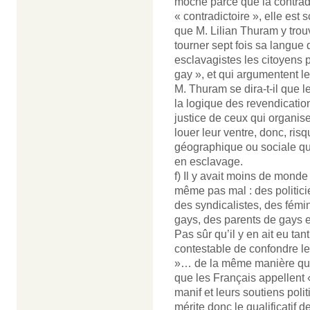
moche parce que la contrad
« contradictoire », elle es
que M. Lilian Thuram y trouv
tourner sept fois sa langu
esclavagistes les citoyens 
gay », et qui argumentent le
M. Thuram se dira-t-il que 
la logique des revendicatio
justice de ceux qui organis
louer leur ventre, donc, risq
géographique ou sociale qu
en esclavage.
f) Il y avait moins de monde
même pas mal : des politic
des syndicalistes, des fémi
gays, des parents de gays e
Pas sûr qu’il y en ait eu ta
contestable de confondre l
»… de la même manière qu’il
que les Français appellent 
manif et leurs soutiens pol
mérite donc le qualificatif d