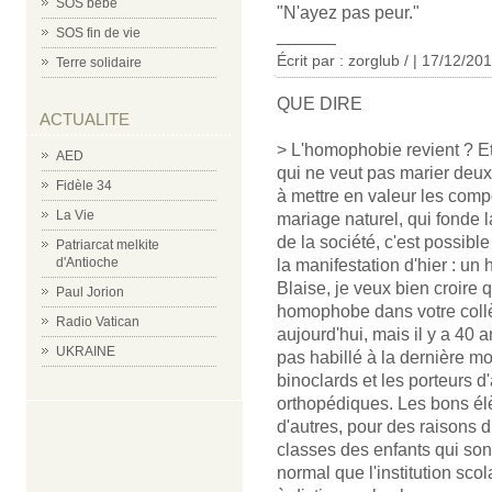
SOS bébé
"N'ayez pas peur."
SOS fin de vie
______
Écrit par : zorglub / | 17/12/20
Terre solidaire
QUE DIRE
ACTUALITE
> L'homophobie revient ? E
AED
qui ne veut pas marier deux
Fidèle 34
à mettre en valeur les co
La Vie
mariage naturel, qui fonde la
de la société, c'est possibl
Patriarcat melkite
d'Antioche
la manifestation d'hier : un 
Blaise, je veux bien croire 
Paul Jorion
homophobe dans votre collèg
Radio Vatican
aujourd'hui, mais il y a 40 a
UKRAINE
pas habillé à la dernière mo
binoclards et les porteurs 
orthopédiques. Les bons élè
d'autres, pour des raisons d
classes des enfants qui sont
normal que l'institution scol