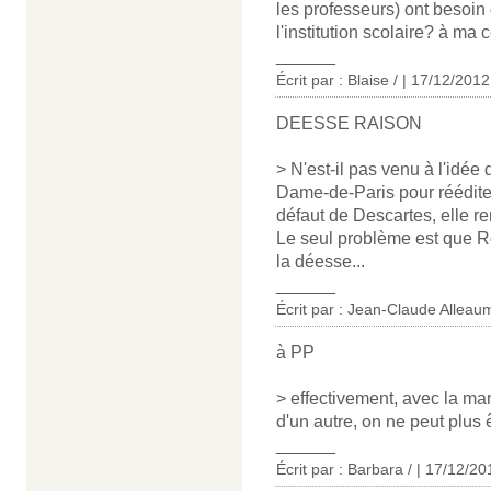
les professeurs) ont besoin d
l'institution scolaire? à m
______
Écrit par : Blaise / | 17/12/2012
DEESSE RAISON
> N'est-il pas venu à l'idée
Dame-de-Paris pour rééditer
défaut de Descartes, elle re
Le seul problème est que R
la déesse...
______
Écrit par : Jean-Claude Alleau
à PP
> effectivement, avec la ma
d'un autre, on ne peut plus ê
______
Écrit par : Barbara / | 17/12/20