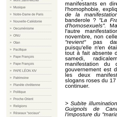
Mont Saint-Michel
manifestants en dir
Musique
l'homophobie, expliqu
de la manifestati
Notre-Dame de Paris
banderole ?
"La Fr
Nouvelle-Calédonie
d'homosexuels".
Mais
Oecuménisme
l'autre manifesta
novembre, non cell
ONU
"revient"
pas dans 
Otan
puisqu'elle n'en étai
Pacifique
tout à fait absente
Pape François
samedi, radicale
manifestation du
Pape François
gouvernement est d
PAPE LÉON XIV
les deux manifest
Patrimoine
slogans roses du 17 
continuer.
Planète chrétienne
Politique
Proche-Orient
>
Subite illuminatio
Religions
Guignols de Cana
l'imposture du "mar
Réseaux "sociaux"