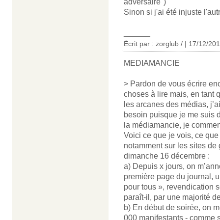
adversaire")
Sinon si j'ai été injuste l'
______
Écrit par : zorglub / | 17/12/20
MEDIAMANCIE
> Pardon de vous écrire en
choses à lire mais, en tant
les arcanes des médias, j’ai
besoin puisque je me suis dé
la médiamancie, je commenc
Voici ce que je vois, ce que j
notamment sur les sites de 
dimanche 16 décembre :
a) Depuis x jours, on m’ann
première page du journal, u
pour tous », revendication 
paraît-il, par une majorité d
b) En début de soirée, on m
000 manifestants - comme s