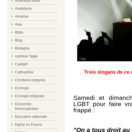
Amérique latine
Angleterre
Arménie
Asie
Bible
Blog
Bretagne
cardinal Tagle
Caritatif
Trois slogans de ce 
Cathophilie
Chrétiens indignés
Ecologie
Ecologie intégrale
Samedi et dimanch
LGBT pour faire vra
Economie-
frappé :
financegestion
Education nationale
Eglise en France
"On a tous droit au