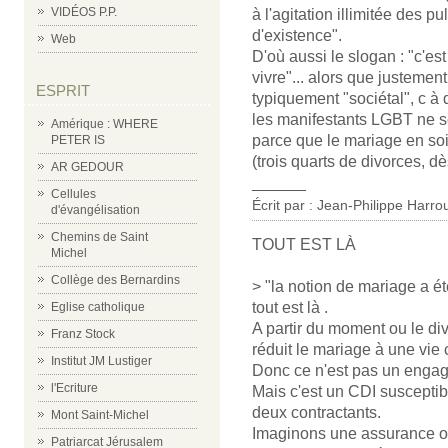
VIDÉOS P.P.
à l'agitation illimitée des 
d'existence".
Web
D'où aussi le slogan : "c'e
vivre"... alors que justem
ESPRIT
typiquement "sociétal", c à 
les manifestants LGBT ne s
Amérique : WHERE
parce que le mariage en soi 
PETER IS
(trois quarts de divorces, dè
AR GEDOUR
______
Cellules
Écrit par : Jean-Philippe Harro
d'évangélisation
Chemins de Saint
TOUT EST LÀ
Michel
Collège des Bernardins
> "la notion de mariage a ét
tout est là .
Eglise catholique
A partir du moment ou le di
Franz Stock
réduit le mariage à une vie
Institut JM Lustiger
Donc ce n'est pas un enga
l'Ecriture
Mais c'est un CDI suscepti
deux contractants.
Mont Saint-Michel
Imaginons une assurance où 
Patriarcat Jérusalem