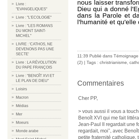
nous laisser transfo
Livre :
Dieu qui a donné l'E
"EVANGELIQUES"
dans la Parole et d
Livre : "L'ECOLOGIE"
l'humanité et qu'elle
Livre : "LES ROMANS
DU MONT SAINT-
MICHEL"
LIVRE : 'CATHOS, NE
DEVENONS PAS UNE
SECTE'
11:39 Publié dans
Témoignage 
(2)
| Tags :
christrianisme
,
cath
Livre : LA RÉVOLUTION
DU PAPE FRANÇOIS
Livre : "BENOÎT XVI ET
LE PLAN DE DIEU"
Commentaires
Loisirs
Macron
Cher PP,
Médias
> vous aussi il vous a touc
Mer
Benoît XVI qui me fait litt
Moeurs
Jean-Paul II regardait une f
regardait, moi", avec Benoît 
Monde arabe
petite fraternité catholique,