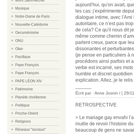
Mont Saint-Michel
aujourd'hui, qu'on avait, qu
Musique
les cas: j'expérimente dep
Notre-Dame de Paris
dialogue intime, avec l'Ami
autoritaire, ce n'est pas tro
Nouvelle-Calédonie
de cela? Ce qu'il nous dit je
Oecuménisme
même comme chemin d'amou
ONU
parlent creux, parce que leur
dissonantes et perturbante
Otan
(je pense en particuliers à
Pacifique
procédons ainsi parfois et a
Pape François
verbe est incarné, ses mots é
Pape François
humble et discret quotidien 
explication. Allez, je le reli
PAPE LÉON XIV
______
Patrimoine
Écrit par : Anne Josnin / | 29/
Planète chrétienne
RETROSPECTIVE
Politique
Proche-Orient
> Le mariage gay envahi l'ac
Religions
inutile de revoir l'histoir
Réseaux "sociaux"
beaucoup de gens ne savai