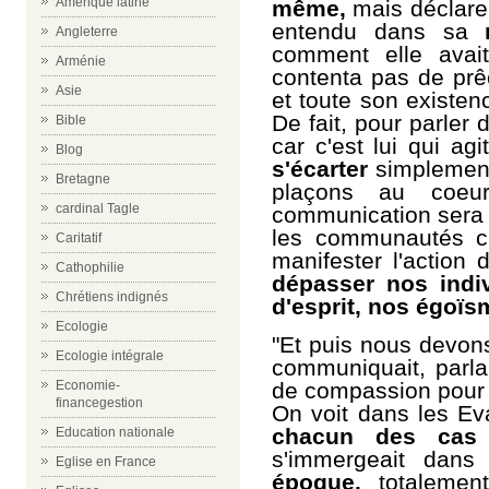
Amérique latine
même,
mais déclarer
entendu dans sa
Angleterre
comment elle avait
Arménie
contenta pas de prê
Asie
et toute son existen
De fait, pour parler d
Bible
car c'est lui qui agi
Blog
s'écarter
simplement
Bretagne
plaçons au coeu
cardinal Tagle
communication sera f
les communautés ch
Caritatif
manifester l'action
Cathophilie
dépasser nos indiv
Chrétiens indignés
d'esprit, nos égoïs
Ecologie
"Et puis nous devo
Ecologie intégrale
communiquait, parla
Economie-
de compassion pour 
financegestion
On voit dans les Ev
chacun des cas
Education nationale
s'immergeait dans
Eglise en France
époque,
totalement