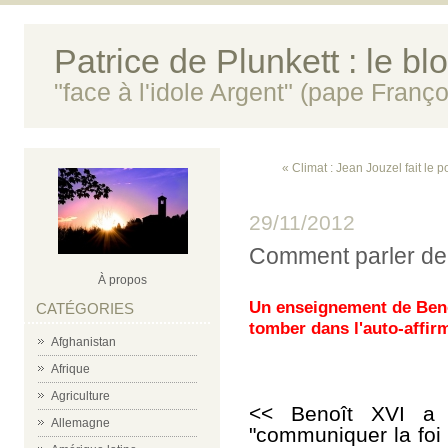
Patrice de Plunkett : le bl
"face à l'idole Argent" (pape Franço
« Climat : Jean Jouzel fait le p
29/11/2012
Comment parler de 
À propos
Un enseignement de Benoî
CATÉGORIES
tomber dans l'auto-affirm
Afghanistan
Afrique
Agriculture
<< Benoît XVI a 
Allemagne
"communiquer la foi 