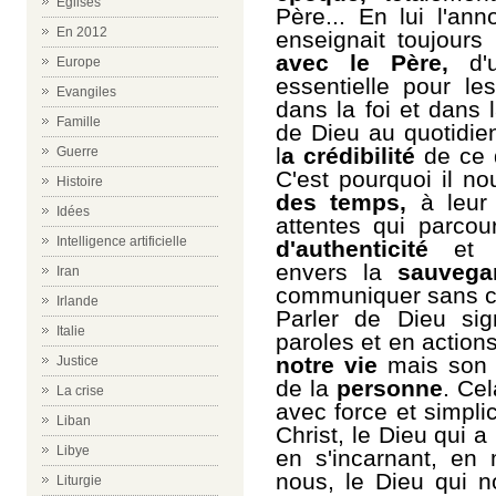
Eglises
Père... En lui l'an
En 2012
enseignait toujour
avec le Père,
d'
Europe
essentielle pour le
Evangiles
dans la foi et dans 
Famille
de Dieu au quotidie
l
a crédibilité
de ce 
Guerre
C'est pourquoi il no
Histoire
des temps,
à leur 
Idées
attentes qui parcou
Intelligence artificielle
d'authenticité
et
envers la
sauvegar
Iran
communiquer sans cra
Irlande
Parler de Dieu sig
Italie
paroles et en action
notre vie
mais so
Justice
de la
personne
. Cel
La crise
avec force et simplic
Liban
Christ, le Dieu qui 
Libye
en s'incarnant, en 
nous, le Dieu qui 
Liturgie