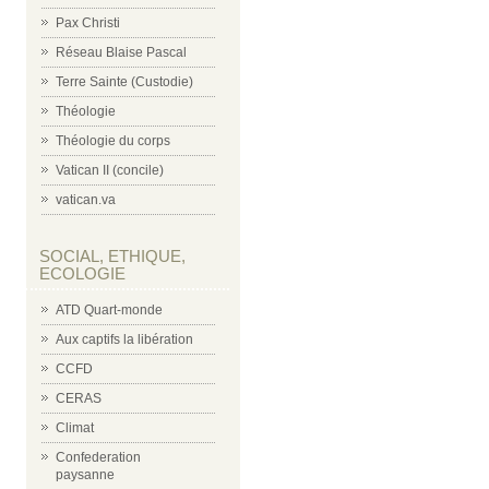
Pax Christi
Réseau Blaise Pascal
Terre Sainte (Custodie)
Théologie
Théologie du corps
Vatican II (concile)
vatican.va
SOCIAL, ETHIQUE,
ECOLOGIE
ATD Quart-monde
Aux captifs la libération
CCFD
CERAS
Climat
Confederation
paysanne