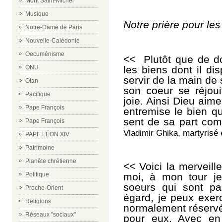
Mont Saint-Michel
Musique
Notre prière pour les
Notre-Dame de Paris
Nouvelle-Calédonie
Oecuménisme
<< Plutôt que de d
les biens dont il d
ONU
servir de la main de
Otan
son coeur se réjoui
Pacifique
joie. Ainsi Dieu aime
Pape François
entremise le bien qu
sent de sa part co
Pape François
Vladimir Ghika, martyrisé 
PAPE LÉON XIV
Patrimoine
Planète chrétienne
<< Voici la merveill
moi, à mon tour je
Politique
soeurs qui sont pas
Proche-Orient
égard, je peux exerc
Religions
normalement réservé 
Réseaux "sociaux"
pour eux. Avec en 