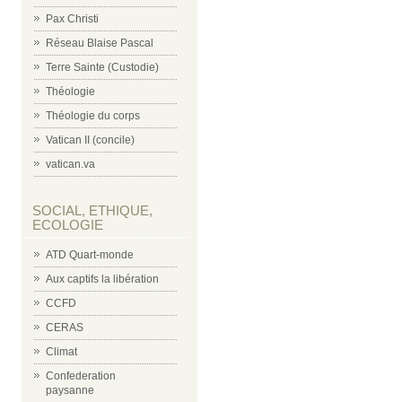
Pax Christi
Réseau Blaise Pascal
Terre Sainte (Custodie)
Théologie
Théologie du corps
Vatican II (concile)
vatican.va
SOCIAL, ETHIQUE,
ECOLOGIE
ATD Quart-monde
Aux captifs la libération
CCFD
CERAS
Climat
Confederation
paysanne