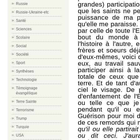
grandes) participati
Russie
que les saints ne peu
Russie-Ukraine-etc
puissance de ma pr
Santé
qu'elle me paraisse. 
par celle de toute l'
Sciences
bout du monde à l
Scolaire
l'histoire à l'autre,
Social
frères et soeurs déj
Société
d'eux-mêmes, voici qu
eux, au travail sa
Sport
participer ainsi à l
Synthèses
totale de ceux que
Technologie
terre. Et de tant d'
ciel le visage. De p
Témoignage
évangélique
d'enfantement de l'E
ou telle ce que je
Terre Sainte
pendant qu'il ou e
Terrorisme
Guérison pour moi d
Trump
de ces remords qui 
Turquie
qu'il ou elle partirai
ou dit ceci. J'aur
USA