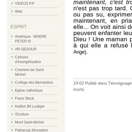
maintenant, c'est tr
VIDÉOS P.P.
n'est pas trop tard.
Web
ou pas su, exprimer
maintenant, en pria
elle... On voit ainsi d
ESPRIT
peuvent enfanter leu
Amérique : WHERE
Dieu ! Une maman pe
PETER IS
à qui elle a refusé 
AR GEDOUR
Ange).
Cellules
d'évangélisation
Chemins de Saint
Michel
Collège des Bernardins
19:02 Publié dans
Témoignage 
morts
Eglise catholique
Franz Stock
Institut JM Lustiger
l'Ecriture
Mont Saint-Michel
Patriarcat Jérusalem