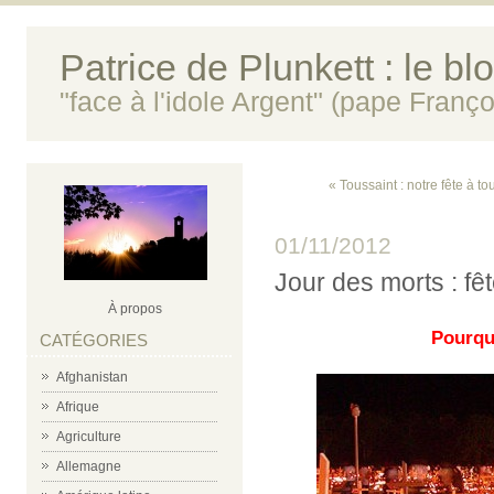
Patrice de Plunkett : le bl
"face à l'idole Argent" (pape Franço
« Toussaint : notre fête à to
01/11/2012
Jour des morts : fê
À propos
Pourquo
CATÉGORIES
Afghanistan
Afrique
Agriculture
Allemagne