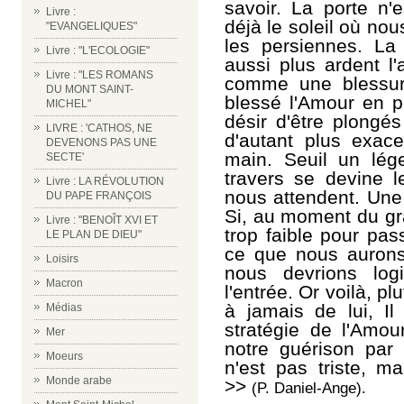
savoir. La porte n'
Livre :
déjà le soleil où nou
"EVANGELIQUES"
les persiennes. La
Livre : "L'ECOLOGIE"
aussi plus ardent l
Livre : "LES ROMANS
comme une blessur
DU MONT SAINT-
blessé l'Amour en pl
MICHEL"
désir d'être plongé
LIVRE : 'CATHOS, NE
d'autant plus exace
DEVENONS PAS UNE
main. Seuil un lég
SECTE'
travers se devine 
Livre : LA RÉVOLUTION
nous attendent. Une 
DU PAPE FRANÇOIS
Si, au moment du gr
Livre : "BENOÎT XVI ET
trop faible pour pas
LE PLAN DE DIEU"
ce que nous aurons
Loisirs
nous devrions log
Macron
l'entrée. Or voilà, p
à jamais de lui, Il
Médias
stratégie de l'Amou
Mer
notre guérison par
Moeurs
n'est pas triste, m
Monde arabe
>>
(P. Daniel-Ange).