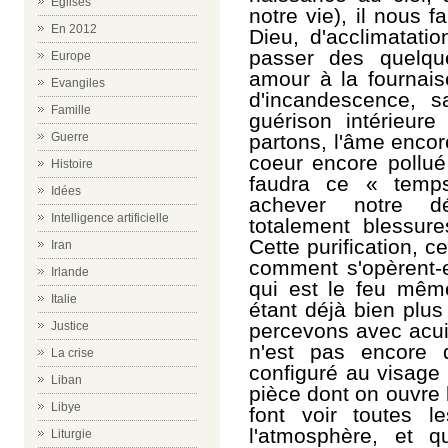
Eglises
notre vie), il nous 
En 2012
Dieu, d'acclimatatio
passer des quelqu
Europe
amour à la fournaise
Evangiles
d'incandescence, s
Famille
guérison intérieur
partons, l'âme encor
Guerre
coeur encore pollué 
Histoire
faudra ce « temp
Idées
achever notre dél
Intelligence artificielle
totalement blessur
Cette purification, c
Iran
comment s'opèrent-e
Irlande
qui est le feu même
Italie
étant déjà bien plus
percevons avec acuit
Justice
n'est pas encore 
La crise
configuré au visag
Liban
pièce dont on ouvre l
Libye
font voir toutes l
l'atmosphère, et q
Liturgie