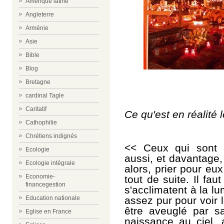
Amérique latine
Angleterre
Arménie
Asie
Bible
Blog
Bretagne
cardinal Tagle
Caritatif
Ce qu'est en réalité l
Cathophilie
Chrétiens indignés
<< Ceux qui sont p
Ecologie
aussi, et davantage,
Ecologie intégrale
alors, prier pour eu
Economie-
tout de suite. Il fa
financegestion
s'acclimatent à la lu
assez pur pour voir
Education nationale
être aveuglé par s
Eglise en France
naissance au ciel, 