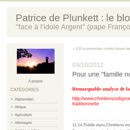
Patrice de Plunkett : le bl
"face à l'idole Argent" (pape Franço
« 120 économistes contre l'erreur d
03/10/2012
Pour une "famille n
À propos
Remarquable analyse de la 
CATÉGORIES
http://www.chretiensindigno
Afghanistan
traditionnelle
Afrique
Agriculture
Allemagne
11:14 Publié dans
Chrétiens in