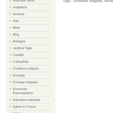
Amérique latine
Tags :
chrétiens indignés
,
famil
Angleterre
Arménie
Asie
Bible
Blog
Bretagne
cardinal Tagle
Caritatif
Cathophilie
Chrétiens indignés
Ecologie
Ecologie intégrale
Economie-
financegestion
Education nationale
Eglise en France