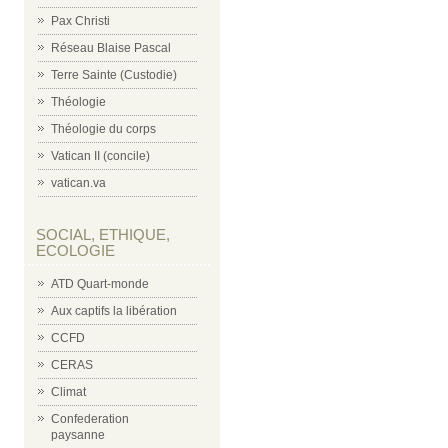
Pax Christi
Réseau Blaise Pascal
Terre Sainte (Custodie)
Théologie
Théologie du corps
Vatican II (concile)
vatican.va
SOCIAL, ETHIQUE,
ECOLOGIE
ATD Quart-monde
Aux captifs la libération
CCFD
CERAS
Climat
Confederation
paysanne