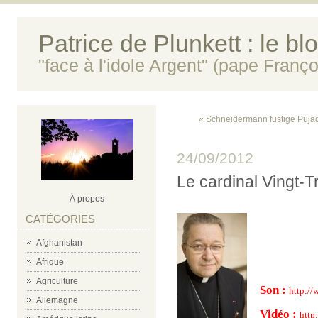
Patrice de Plunkett : le bl
"face à l'idole Argent" (pape Franço
« Schneidermann fustige Puja
24/09/2012
Le cardinal Vingt-T
À propos
CATÉGORIES
Afghanistan
Afrique
Agriculture
Son :
http://
Allemagne
Vidéo :
http