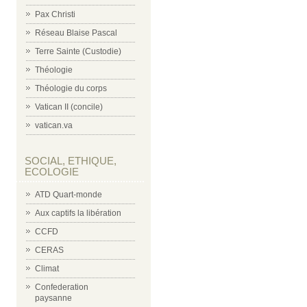
Pax Christi
Réseau Blaise Pascal
Terre Sainte (Custodie)
Théologie
Théologie du corps
Vatican II (concile)
vatican.va
SOCIAL, ETHIQUE,
ECOLOGIE
ATD Quart-monde
Aux captifs la libération
CCFD
CERAS
Climat
Confederation
paysanne