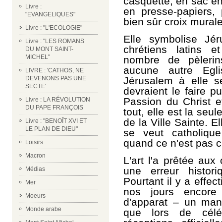
casquette, en sac en
Livre :
en presse-papiers, p
"EVANGELIQUES"
bien sûr croix murale
Livre : "L'ECOLOGIE"
Elle symbolise Jé
Livre : "LES ROMANS
chrétiens latins e
DU MONT SAINT-
MICHEL"
nombre de pèlerins
aucune autre Egl
LIVRE : 'CATHOS, NE
DEVENONS PAS UNE
Jérusalem à elle se
SECTE'
devraient le faire pu
Passion du Christ e
Livre : LA RÉVOLUTION
DU PAPE FRANÇOIS
tout, elle est la seu
de la Ville Sainte. El
Livre : "BENOÎT XVI ET
LE PLAN DE DIEU"
se veut catholique
quand ce n'est pas c
Loisirs
Macron
L'art l'a prêtée aux
une erreur histori
Médias
Pourtant il y a effe
Mer
nos jours encore 
Moeurs
d'apparat
–
un mant
Monde arabe
que lors de céléb