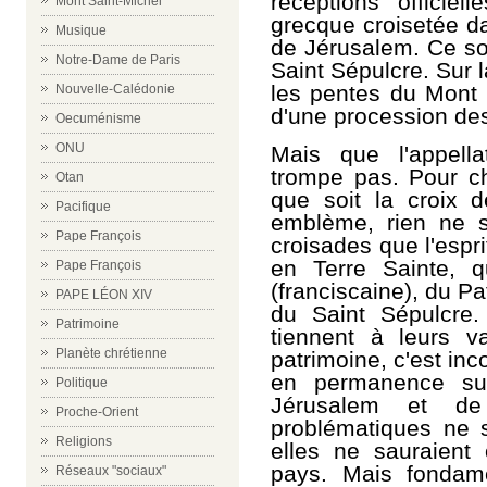
réceptions officie
Mont Saint-Michel
grecque croisetée da
Musique
de Jérusalem. Ce so
Notre-Dame de Paris
Saint Sépulcre. Sur 
les pentes du Mont 
Nouvelle-Calédonie
d'une procession d
Oecuménisme
ONU
Mais que l'appell
trompe pas. Pour chr
Otan
que soit la croix 
Pacifique
emblème, rien ne s'
Pape François
croisades que l'espri
en Terre Sainte, q
Pape François
(franciscaine), du Pa
PAPE LÉON XIV
du Saint Sépulcre.
Patrimoine
tiennent à leurs v
Planète chrétienne
patrimoine, c'est in
en permanence sur 
Politique
Jérusalem et de
Proche-Orient
problématiques ne 
Religions
elles ne sauraient o
pays. Mais fondame
Réseaux "sociaux"