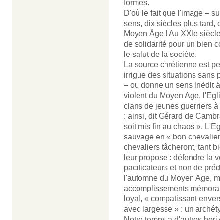
formes.
D'où le fait que l'image – s
sens, dix siècles plus tard
Moyen Âge ! Au XXIe siècle c
de solidarité pour un bien 
le salut de la société.
La source chrétienne est pe
irrigue des situations sans p
– ou donne un sens inédit 
violent du Moyen Age, l'Egl
clans de jeunes guerriers à c
: ainsi, dit Gérard de Cambr
soit mis fin au chaos ». L'E
sauvage en « bon chevalier 
chevaliers tâcheront, tant b
leur propose : défendre la v
pacificateurs et non de préd
l'automne du Moyen Age, ma
accomplissements mémorabl
loyal, « compatissant envers
avec largesse » : un archéty
Notre temps a d'autres hori