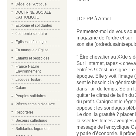
Dégel de l'Arctique
DOCTRINE SOCIALE
CATHOLIQUE
[ De PP à Armel
Ecologie et solidarités
Permettez-moi de vous soume
économie solidaire
magazine de l'ordre et sur
Eglises et écologie
son site (ordredusaintsepulc
En manque d'Eglise
" Être chevalier au XXIe siè
Enfants et pesticides
Sur l'internet, tapez « che
France Nature
entrées ! C'est un signe. Le
Environnement
époque. Elle y voit l'image 
Jacques Testart
sent le besoin : la généros
Oxfam
dans l'air du temps. Selon 
quitter le climat de la fin 
Peuples solidaires
du profit. Craignant le règn
Pièces et main d'oeuvre
opposé : les sondages plébis
Reporterre
Le don, la gratuité ? placer
laisser les forces aveugles 
Secours catholique
message de l'encyclique Car
Solidarités logement
y parle d'économie. Il prône 