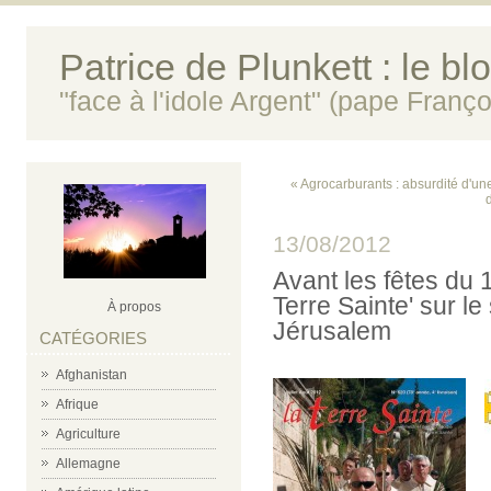
Patrice de Plunkett : le bl
"face à l'idole Argent" (pape Franço
« Agrocarburants : absurdité d'une
13/08/2012
Avant les fêtes du 
Terre Sainte' sur l
À propos
Jérusalem
CATÉGORIES
Afghanistan
Afrique
Agriculture
Allemagne