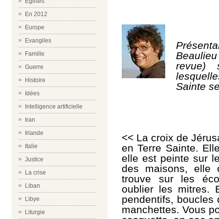
Eglises
En 2012
Europe
Evangiles
Présenta
Beaulie
Famille
revue) 
Guerre
lesquell
Histoire
Sainte se
Idées
Intelligence artificielle
Iran
Irlande
<< La croix de Jérus
en Terre Sainte. Ell
Italie
elle est peinte sur 
Justice
des maisons, elle 
La crise
trouve sur les éco
Liban
oublier les mitres. 
pendentifs, boucles 
Libye
manchettes. Vous pou
Liturgie