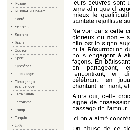
leurs oeuvres sont u
Russie
terre afin que chaqu
Russie-Ukraine-etc
mieux le qualificat
Santé
sainteté rejaillisse s
Sciences
Ne voir dans cette c
Scolaire
glorieux ou non – s
elle est le signe auj
Social
et la Résurrection d
Société
nous engagent à aim
Sport
façons. En bâtissant
Synthèses
en partageant, e
rencontrant, en d
Technologie
célébrant, en jou
Témoignage
chantant, en riant, et
évangélique
Terre Sainte
Alors oui, cette cr
signe de possessio
Terrorisme
passage de l'amour.
Trump
Ici on a aimé concrè
Turquie
USA
On abuse de ce sig