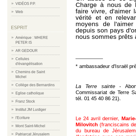
Charge à nous de l
VIDÉOS P.P.
faire vivre, d'aimer
Web
vérité et en releva
moyens de l'aimer 
ESPRIT
depuis son pays d'or
nous sommes prêts à
Amérique : WHERE
PETER IS
AR GEDOUR
__________
Cellules
d'évangélisation
* ambassadeur d'Israël prè
Chemins de Saint
Michel
Collège des Bernardins
La Terre sainte
- Abonn
Commissariat de Terre Sa
Eglise catholique
tél. 01 45 40 86 21).
Franz Stock
Institut JM Lustiger
l'Ecriture
Le 24 avril dernier,
Marie-
Milovitch
(franciscains d
Mont Saint-Michel
du bureau de Jérusale
Patriarcat Jérusalem