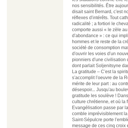
nos sensibilités. Être aujo
disait saint Bernard, c'est 
réflexes d'intérêts. Tout cat
radicalité ; a fortiori le che
comporte aussi « le zèle a
d'abondance » : ce qui imp
hommes et le reste de la cré
société de consomption mat
d'ouvrir les voies d'un nouv
pionniers d'une civilisation 
dont parlait Soljenitsyne d
La gratitude – C'est la spiri
s'accomplit l'oeuvre de la R
mérite de leur part : au cont
désespoir... Jusqu'au boule
gratitude les soulève ! Da
culture chrétienne, et où la
Evangélisation passe par la
comble imprévisiblement la 
Saint-Sépulcre porte l'embl
message de ces cinq croix e