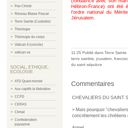
(fondatrice avec son mari
Hébron-France) ont été é
Pax Christi
l'ordre national du Méri
Réseau Blaise Pascal
Jérusalem.
Terre Sainte (Custodie)
Théologie
Théologie du corps
Vatican II (concile)
vatican.va
11:25 Publié dans
Terre Sainte
terre sainbte
,
jrusalem
,
francis
du saint sépulcre
SOCIAL, ETHIQUE,
ECOLOGIE
ATD Quart-monde
Commentaires
Aux captifs la libération
CCFD
CHEVALIERS DU SAINT
CERAS
> Mais pourquoi "chevaliers"
Climat
concrètement les chrétiens 
Confederation
paysanne
Armel