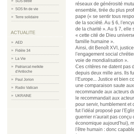
SOS bébé
réseaux de générosité mutuel
SOS fin de vie
ensemble, tirée du plus prof
pape (« se sentir tous respo
Terre solidaire
de la société. Au § 6, l'ency
de la charité ». Au § 7, ell
ACTUALITE
« cette cité de Dieu universe
famille humaine ».
AED
Ainsi, dit Benoît XVI, justi
Fidèle 34
l'engagement social chrétie
La Vie
voie de mondialisation ».
Ces critères ne datent pas d'
Patriarcat melkite
d'Antioche
depuis deux mille ans. Ils fu
l'Europe... Justice et bien co
Paul Jorion
une comparaison saute aux y
Radio Vatican
recommande aux acteurs du
UKRAINE
le recommandait aux acteurs 
pour servir, humblement et 
fut l'idéal proposé par l'Egl
guerrier n'aurait pas conçu
économique aujourd'hui), ma
l'être humain : donc capable